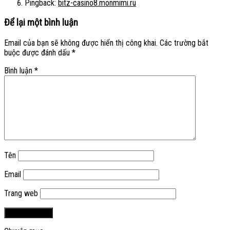
Pingback:
bitz-casino8.monmimi.ru
Để lại một bình luận
Email của bạn sẽ không được hiển thị công khai.
Các trường bắt
buộc được đánh dấu
*
Bình luận
*
Tên
Email
Trang web