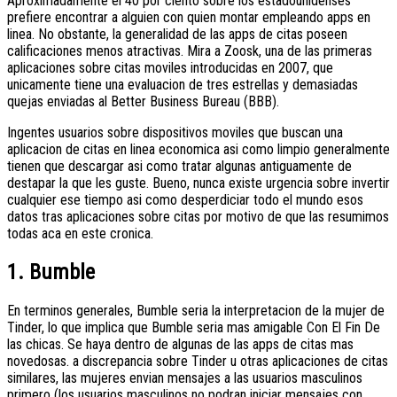
Aproximadamente el 40 por ciento sobre los estadounidenses
prefiere encontrar a alguien con quien montar empleando apps en
linea. No obstante, la generalidad de las apps de citas poseen
calificaciones menos atractivas. Mira a Zoosk, una de las primeras
aplicaciones sobre citas moviles introducidas en 2007, que
unicamente tiene una evaluacion de tres estrellas y demasiadas
quejas enviadas al Better Business Bureau (BBB).
Ingentes usuarios sobre dispositivos moviles que buscan una
aplicacion de citas en linea economica asi­ como limpio generalmente
tienen que descargar asi­ como tratar algunas antiguamente de
destapar la que les guste. Bueno, nunca existe urgencia sobre invertir
cualquier ese tiempo asi­ como desperdiciar todo el mundo esos
datos tras aplicaciones sobre citas por motivo de que las resumimos
todas aca en este cronica.
1. Bumble
En terminos generales, Bumble seri­a la interpretacion de la mujer de
Tinder, lo que implica que Bumble seri­a mas amigable Con El Fin De
las chicas. Se haya dentro de algunas de las apps de citas mas
novedosas. a discrepancia sobre Tinder u otras aplicaciones de citas
similares, las mujeres envian mensajes a las usuarios masculinos
primero (los usuarios masculinos no podran iniciar mensajes con