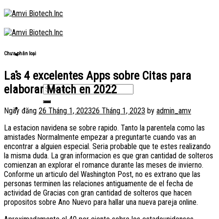
Skip
to
content
Chưa phân loại
Las 4 excelentes Apps sobre Citas para
elaborar Match en 2022
Ngày đăng
26 Tháng 1, 2023
26 Tháng 1, 2023
by
admin_amv
La estacion navidena se sobre rapido. Tanto la parentela como las
amistades Normalmente empezar a preguntarte cuando vas an
encontrar a alguien especial. Seri­a probable que te estes realizando
la misma duda. La gran informacion es que gran cantidad de solteros
comienzan an explorar el romance durante las meses de invierno.
Conforme un articulo del Washington Post, no es extrano que las
personas terminen las relaciones antiguamente de el fecha de
actividad de Gracias con gran cantidad de solteros que hacen
propositos sobre Ano Nuevo para hallar una nueva pareja online.