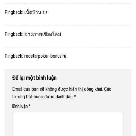
Pingback:
เน็ตบ้าน ais
Pingback:
ช่างภาพเชียงใหม่
Pingback:
redstarpoker-bonus.ru
Để lại một bình luận
Email của bạn sẽ không được hiển thị công khai.
Các
trường bắt buộc được đánh dấu
*
Bình luận
*