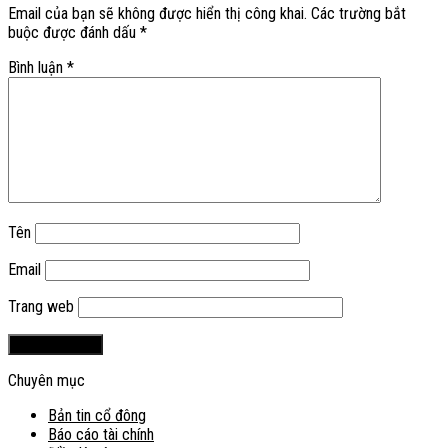
Email của bạn sẽ không được hiển thị công khai.
Các trường bắt
buộc được đánh dấu
*
Bình luận
*
Tên
Email
Trang web
Chuyên mục
Bản tin cổ đông
Báo cáo tài chính