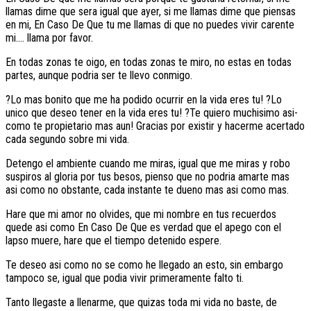
llamas dime que sera igual que ayer, si me llamas dime que piensas
en mi, En Caso De Que tu me llamas di que no puedes vivir carente
mi…. llama por favor.
En todas zonas te oigo, en todas zonas te miro, no estas en todas
partes, aunque podri­a ser te llevo conmigo.
?Lo mas bonito que me ha podido ocurrir en la vida eres tu! ?Lo
unico que deseo tener en la vida eres tu! ?Te quiero muchisimo asi­
como te propietario mas aun! Gracias por existir y hacerme acertado
cada segundo sobre mi vida.
Detengo el ambiente cuando me miras, igual que me miras y robo
suspiros al gloria por tus besos, pienso que no podria amarte mas
asi­ como no obstante, cada instante te dueno mas asi­ como mas.
Hare que mi amor no olvides, que mi nombre en tus recuerdos
quede asi­ como En Caso De Que es verdad que el apego con el
lapso muere, hare que el tiempo detenido espere.
Te deseo asi­ como no se como he llegado an esto, sin embargo
tampoco se, igual que podia vivir primeramente falto ti.
Tanto llegaste a llenarme, que quizas toda mi vida no baste, de