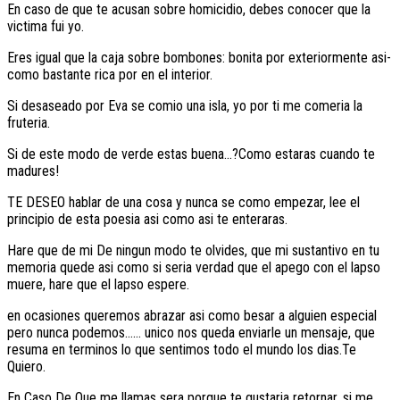
En caso de que te acusan sobre homicidio, debes conocer que la
victima fui yo.
Eres igual que la caja sobre bombones: bonita por exteriormente asi­
como bastante rica por en el interior.
Si desaseado por Eva se comio una isla, yo por ti me comeria la
fruteria.
Si de este modo de verde estas buena…?Como estaras cuando te
madures!
TE DESEO hablar de una cosa y nunca se como empezar, lee el
principio de esta poesia asi­ como asi te enteraras.
Hare que de mi De ningun modo te olvides, que mi sustantivo en tu
memoria quede asi­ como si seri­a verdad que el apego con el lapso
muere, hare que el lapso espere.
en ocasiones queremos abrazar asi­ como besar a alguien especial
pero nunca podemos…… unico nos queda enviarle un mensaje, que
resuma en terminos lo que sentimos todo el mundo los dias.Te
Quiero.
En Caso De Que me llamas sera porque te gustaria retornar, si me