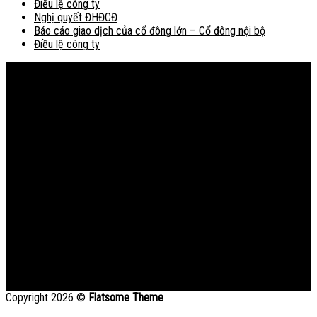
Điều lệ công ty
Nghị quyết ĐHĐCĐ
Báo cáo giao dịch của cổ đông lớn – Cổ đông nội bộ
Điều lệ công ty
Bản đồ
Copyright 2026 ©
Flatsome Theme