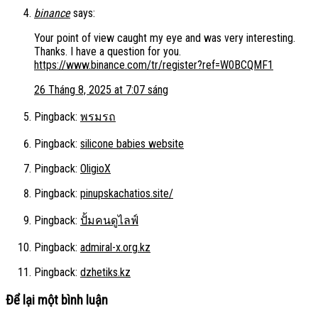
binance
says:
Your point of view caught my eye and was very interesting.
Thanks. I have a question for you.
https://www.binance.com/tr/register?ref=W0BCQMF1
26 Tháng 8, 2025 at 7:07 sáng
Pingback:
พรมรถ
Pingback:
silicone babies website
Pingback:
OligioX
Pingback:
pinupskachatios.site/
Pingback:
ปั้มคนดูไลฟ์
Pingback:
admiral-x.org.kz
Pingback:
dzhetiks.kz
Để lại một bình luận