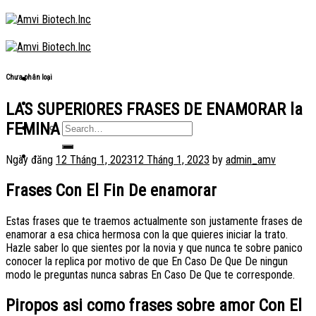
Skip
to
content
Chưa phân loại
LAS SUPERIORES FRASES DE ENAMORAR la
FEMINA
Ngày đăng
12 Tháng 1, 2023
12 Tháng 1, 2023
by
admin_amv
Frases Con El Fin De enamorar
Estas frases que te traemos actualmente son justamente frases de
enamorar a esa chica hermosa con la que quieres iniciar la trato.
Hazle saber lo que sientes por la novia y que nunca te sobre panico
conocer la replica por motivo de que En Caso De Que De ningun
modo le preguntas nunca sabras En Caso De Que te corresponde.
Piropos asi­ como frases sobre amor Con El