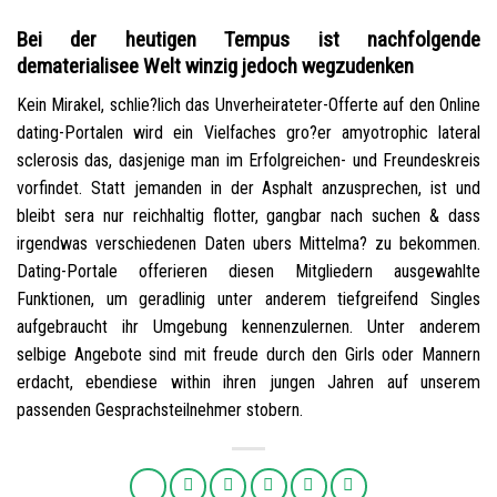
Bei der heutigen Tempus ist nachfolgende
dematerialisee Welt winzig jedoch wegzudenken
Kein Mirakel, schlie?lich das Unverheirateter-Offerte auf den Online
dating-Portalen wird ein Vielfaches gro?er amyotrophic lateral
sclerosis das, dasjenige man im Erfolgreichen- und Freundeskreis
vorfindet. Statt jemanden in der Asphalt anzusprechen, ist und
bleibt sera nur reichhaltig flotter, gangbar nach suchen & dass
irgendwas verschiedenen Daten ubers Mittelma? zu bekommen.
Dating-Portale offerieren diesen Mitgliedern ausgewahlte
Funktionen, um geradlinig unter anderem tiefgreifend Singles
aufgebraucht ihr Umgebung kennenzulernen. Unter anderem
selbige Angebote sind mit freude durch den Girls oder Mannern
erdacht, ebendiese within ihren jungen Jahren auf unserem
passenden Gesprachsteilnehmer stobern.