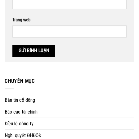
Trang web
CHUYÊN MỤC
Bản tin cổ đông
Báo cáo tài chính
Điều lệ công ty
Nghị quyết ĐHĐCĐ