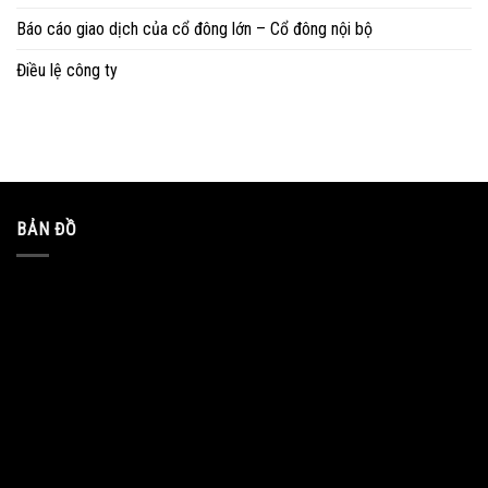
Báo cáo giao dịch của cổ đông lớn – Cổ đông nội bộ
Điều lệ công ty
BẢN ĐỒ