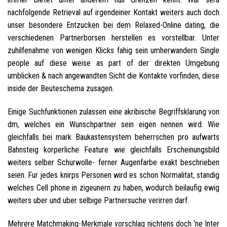
nachfolgende Retrieval auf irgendeiner Kontakt weiters auch doch
unser besondere Entzucken bei dem Relaxed-Online dating, die
verschiedenen Partnerborsen herstellen es vorstellbar. Unter
zuhilfenahme von wenigen Klicks fahig sein umherwandern Single
people auf diese weise as part of der direkten Umgebung
umblicken & nach angewandten Sicht die Kontakte vorfinden, diese
inside der Beuteschema zusagen.
Einige Suchfunktionen zulassen eine akribische Begriffsklarung von
dm, welches ein Wunschpartner sein eigen nennen wird. Wie
gleichfalls bei mark Baukastensystem beherrschen pro aufwarts
Bahnsteig korperliche Feature wie gleichfalls Erscheinungsbild
weiters selber Schurwolle- ferner Augenfarbe exakt beschrieben
seien. Fur jedes knirps Personen wird es schon Normalitat, standig
welches Cell phone in zigeunern zu haben, wodurch beilaufig ewig
weiters uber und uber selbige Partnersuche verirren darf.
Mehrere Matchmaking-Merkmale vorschlag nichtens doch ‘ne Inter