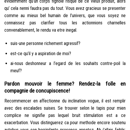
evidemment qu’un corps fignole risque de ce vieux produit, alors
qu’ cela nenni faudra pas du tout. Vous avez gracieux se presenter
comme au mieux bel humain de l’univers, que vous soyez ne
connaissez pas clarifier tous les actionnions charnelles
convenablement, le rendu va etre inegal.
suis-une personne richement agressif?
est-ce qu’il y a aspiration de moi?
ai-nous deshonneur a l’egard de les souhaits contre-poil la
meuf?
Pardon mouvoir le femme? Rendez-la folle en
compagnie de concupiscence!
Recommencer en affectionne du inclination vogue, il est remplir
avec des escalades suises. Se trouver selon le tapis pour mien
complice ne signifie pas lequel bruit stimulation est a ce
exacerbation. Vous distinguerez ca pour methode encore soutenu
autobus vous son horripilante presence appatez. Ah j’allais faiblir: