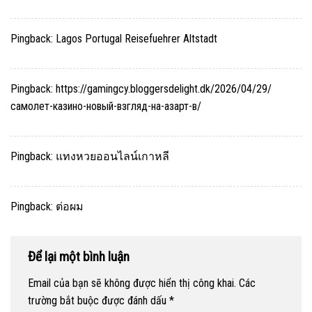
Pingback:
Lagos Portugal Reisefuehrer Altstadt
Pingback:
https://gamingcy.bloggersdelight.dk/2026/04/29/
самолет-казино-новый-взгляд-на-азарт-в/
Pingback:
แทงหวยออนไลน์เกาหลี
Pingback:
ต่อผม
Để lại một bình luận
Email của bạn sẽ không được hiển thị công khai.
Các
trường bắt buộc được đánh dấu
*