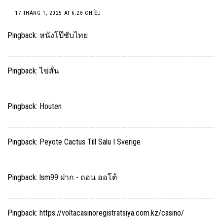
17 THÁNG 1, 2025 AT 6:28 CHIỀU
Pingback:
หนังโป๊ซับไทย
Pingback:
ไข่สั่น
Pingback:
Houten
Pingback:
Peyote Cactus Till Salu I Sverige
Pingback:
lsm99 ฝาก - ถอน ออโต้
Pingback:
https://voltacasinoregistratsiya.com.kz/casino/