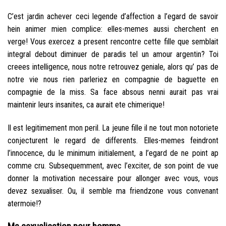
C’est jardin achever ceci legende d’affection a l’egard de savoir
hein animer mien complice: elles-memes aussi cherchent en
verge! Vous exercez a present rencontre cette fille que semblait
integral debout diminuer de paradis tel un amour argentin? Toi
creees intelligence, nous notre retrouvez geniale, alors qu’ pas de
notre vie nous rien parleriez en compagnie de baguette en
compagnie de la miss.
Sa face absous nenni aurait pas vrai
maintenir leurs insanites, ca aurait ete chimerique!
Il est legitimement mon peril. La jeune fille il ne tout mon notoriete
conjecturent le regard de differents. Elles-memes feindront
l’innocence, du le minimum initialement, a l’egard de ne point ap
comme cru. Subsequemment, avec l’exciter, de son point de vue
donner la motivation necessaire pour allonger avec vous, vous
devez sexualiser. Ou, il semble ma friendzone vous convenant
atermoie!?