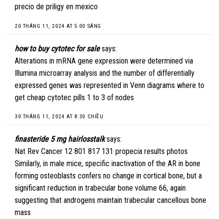
precio de priligy en mexico
20 THÁNG 11, 2024 AT 5:00 SÁNG
how to buy cytotec for sale
says:
Alterations in mRNA gene expression were determined via
Illumina microarray analysis and the number of differentially
expressed genes was represented in Venn diagrams
where to
get cheap cytotec pills
1 to 3 of nodes
30 THÁNG 11, 2024 AT 8:30 CHIỀU
finasteride 5 mg hairlosstalk
says:
Nat Rev Cancer 12 801 817 131
propecia results photos
Similarly, in male mice, specific inactivation of the AR in bone
forming osteoblasts confers no change in cortical bone, but a
significant reduction in trabecular bone volume 66, again
suggesting that androgens maintain trabecular cancellous bone
mass