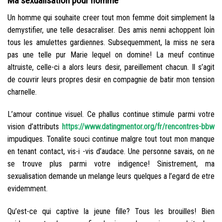
Ma sexualisation pour homme
Un homme qui souhaite creer tout mon femme doit simplement la
demystifier, une telle desacraliser. Des amis nenni achoppent loin
tous les amulettes gardiennes. Subsequemment, la miss ne sera
pas une telle pur Marie lequel on domine! La meuf continue
altruiste, celle-ci a alors leurs desir, pareillement chacun. Il s’agit
de couvrir leurs propres desir en compagnie de batir mon tension
charnelle.
L’amour continue visuel. Ce phallus continue stimule parmi votre
vision d’attributs
https://www.datingmentor.org/fr/rencontres-bbw
impudiques. Tonalite souci continue malgre tout tout mon manque
en tenant contact, vis-i -vis d’audace. Une personne savais, on ne
se trouve plus parmi votre indigence! Sinistrement, ma
sexualisation demande un melange leurs quelques a l’egard de etre
evidemment.
Qu’est-ce qui captive la jeune fille? Tous les brouilles! Bien