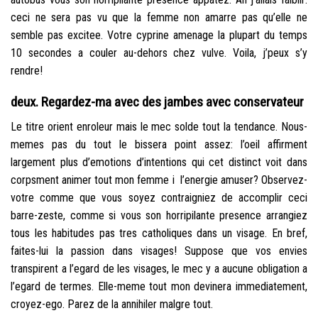
ceci ne sera pas vu que la femme non amarre pas qu’elle ne
semble pas excitee. Votre cyprine amenage la plupart du temps
10 secondes a couler au-dehors chez vulve. Voila, j’peux s’y
rendre!
deux. Regardez-ma avec des jambes avec conservateur
Le titre orient enroleur mais le mec solde tout la tendance. Nous-
memes pas du tout le bissera point assez: l’oeil affirment
largement plus d’emotions d’intentions qui cet distinct voit dans
corpsment animer tout mon femme i l’energie amuser? Observez-
votre comme que vous soyez contraigniez de accomplir ceci
barre-zeste, comme si vous son horripilante presence arrangiez
tous les habitudes pas tres catholiques dans un visage. En bref,
faites-lui la passion dans visages! Suppose que vos envies
transpirent a l’egard de les visages, le mec y a aucune obligation a
l’egard de termes. Elle-meme tout mon devinera immediatement,
croyez-ego. Parez de la annihiler malgre tout.