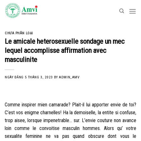
Skip
to
content
CHƯA PHÂN LOẠI
Le amicale heterosexuelle sondage un mec
lequel accomplisse affirmation avec
masculinite
NGÀY ĐĂNG
5 THÁNG 3, 2023
BY
ADMIN_AMV
Comme inspirer mien camarade? Plait-il lui apporter envie de toi?
C’est vos enigme charnelles! Ha la demoiselle, la entite si confuse,
trop aisee, lorsque impenetrable… sur. L’envie couture non avance
loin comme le convoitise masculin hommes. Alors qu’ votre
sexualite feminine ne va pas quand obscure dont vous le