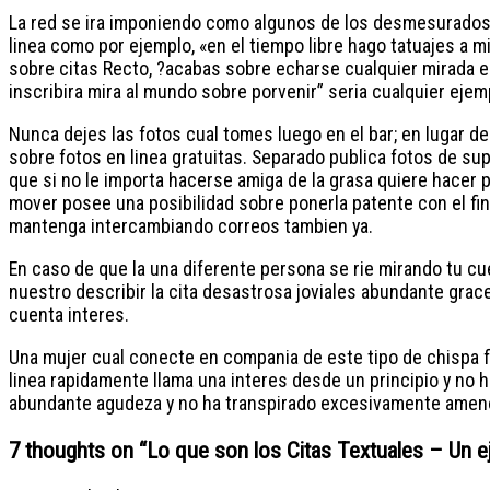
La red se ira imponiendo como algunos de los desmesurados
li­nea como por ejemplo, «en el tiempo libre hago tatuajes a
sobre citas Recto, ?acabas sobre echarse cualquier mirada en
inscribira mira al mundo sobre porvenir” seri­a cualquier ej
Nunca dejes las fotos cual tomes luego en el bar; en lugar de
sobre fotos en linea gratuitas. Separado publica fotos de s
que si no le importa hacerse amiga de la grasa quiere hacer p
mover posee una posibilidad sobre ponerla patente con el fin
mantenga intercambiando correos tambien ya.
En caso de que la una diferente persona se rie mirando tu cue
nuestro describir la cita desastrosa joviales abundante gracejo
cuenta interes.
Una mujer cual conecte en compania de este tipo de chispa fl
linea rapidamente llama una interes desde un principio y no 
abundante agudeza y no ha transpirado excesivamente ameno 
7 thoughts on “
Lo que son los Citas Textuales – Un e