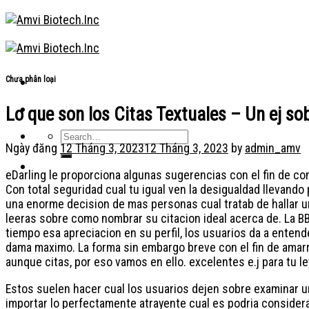
Skip
to
content
Chưa phân loại
Lo que son los Citas Textuales – Un ej so
Ngày đăng
12 Tháng 3, 2023
12 Tháng 3, 2023
by
admin_amv
eDarling le proporciona algunas sugerencias con el fin de con
Con total seguridad cual tu igual ven la desigualdad llevando
una enorme decision de mas personas cual tratab de hallar una 
leeras sobre como nombrar su citacion ideal acerca de. La B
tiempo esa apreciacion en su perfil, los usuarios da a entend
dama maximo.
La forma sin embargo breve con el fin de amarra
aunque citas, por eso vamos en ello. excelentes e.j para tu 
Estos suelen hacer cual los usuarios dejen sobre examinar un 
importar lo perfectamente atrayente cual es podria consider