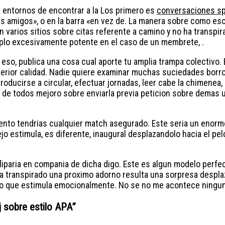
 entornos de encontrar a la Los primero es
conversaciones s
 mis amigos», o en la barra «en vez de. La manera sobre como e
 varios sitios sobre citas referente a camino y no ha transpir
emplo excesivamente potente en el caso de un membrete, .
 eso, publica una cosa cual aporte tu amplia trampa colectivo. 
uperior calidad. Nadie quiere examinar muchas suciedades borr
roducirse a circular, efectuar jornadas, leer cabe la chimenea, 
 de todos mejoro sobre enviarla previa peticion sobre demas u
nto tendri­as cualquier match asegurado. Este seri­a un enorme
 estimula, es diferente, inaugural desplazandolo hacia el pelo a
iparia en compania de dicha digo. Este es algun modelo perfec
ha transpirado una proximo adorno resulta una sorpresa despla
que estimula emocionalmente. No se no me acontece ninguna c
j sobre estilo APA
”