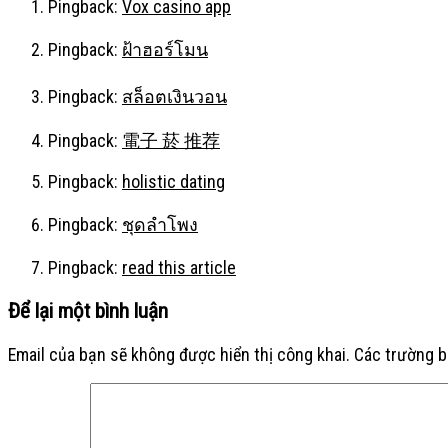
Pingback:
Vox casino app
Pingback:
ฝ้าฮอร์โมน
Pingback:
สล็อตเงินวอน
Pingback:
電子 菸 推荐
Pingback:
holistic dating
Pingback:
ชุดลำโพง
Pingback:
read this article
Để lại một bình luận
Email của bạn sẽ không được hiển thị công khai.
Các trường 