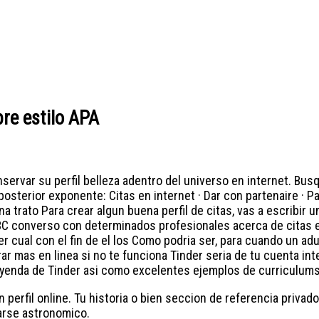
bre estilo APA
servar su perfil belleza adentro del universo en internet. Busq
 posterior exponente: Citas en internet · Dar con partenaire · 
trato Para crear algun buena perfil de citas, vas a escribir un
BC converso con determinados profesionales acerca de citas en
er cual con el fin de el los Como podri­a ser, para cuando un a
r mas en li­nea si no te funciona Tinder seri­a de tu cuenta in
leyenda de Tinder asi­ como excelentes ejemplos de curriculums
perfil online. Tu historia o bien seccion de referencia privado
arse astronomico.