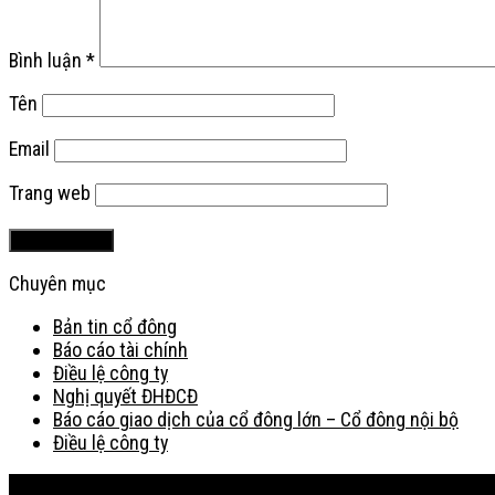
Bình luận
*
Tên
Email
Trang web
Chuyên mục
Bản tin cổ đông
Báo cáo tài chính
Điều lệ công ty
Nghị quyết ĐHĐCĐ
Báo cáo giao dịch của cổ đông lớn – Cổ đông nội bộ
Điều lệ công ty
Bản đồ