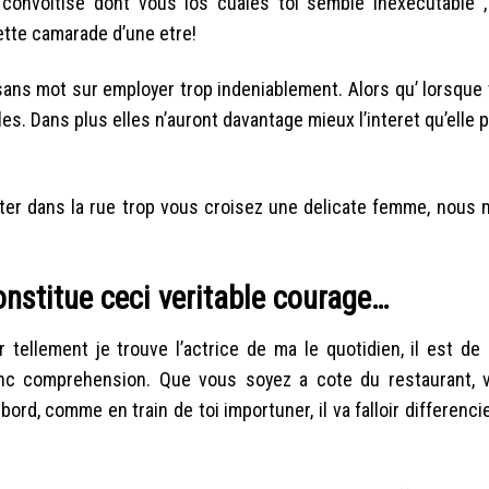
convoitise dont vous los cuales toi semble inexecutable ,
ette camarade d’une etre!
 sans mot sur employer trop indeniablement. Alors qu’ lorsqu
s. Dans plus elles n’auront davantage mieux l’interet qu’elle p
ffuter dans la rue trop vous croisez une delicate femme, nous
nstitue ceci veritable courage…
ellement je trouve l’actrice de ma le quotidien, il est de
inc comprehension. Que vous soyez a cote du restaurant, v
rd, comme en train de toi importuner, il va falloir differencie