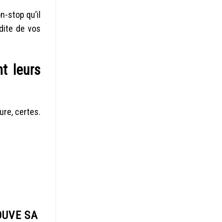
n-stop qu’il
idite de vos
t leurs
ure, certes.
OUVE SA