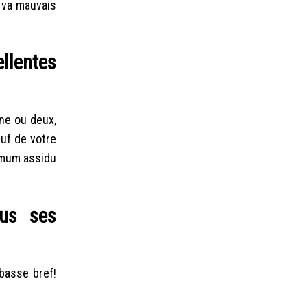
 va mauvais
llentes
ne ou deux,
euf de votre
ximum assidu
ous ses
basse bref!