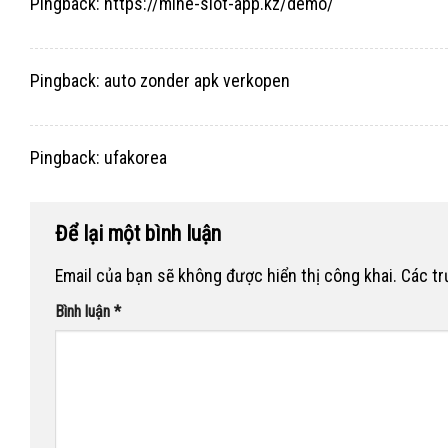
Pingback:
https://mine-slot-app.kz/demo/
Pingback:
auto zonder apk verkopen
Pingback:
ufakorea
Để lại một bình luận
Email của bạn sẽ không được hiển thị công khai.
Các t
Bình luận
*