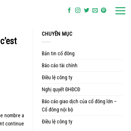
CHUYÊN MỤC
c’est
Bản tin cổ đông
Báo cáo tài chính
Điều lệ công ty
Nghị quyết ĐHĐCĐ
Báo cáo giao dịch của cổ đông lớn –
Cổ đông nội bộ
une nombre a
Điều lệ công ty
ent continue