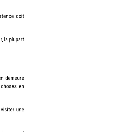
stence doit
, la plupart
ien demeure
s choses en
visiter une