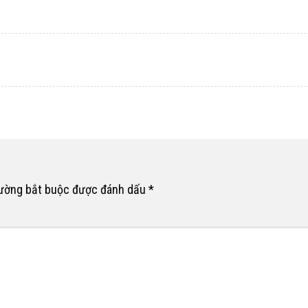
rường bắt buộc được đánh dấu
*