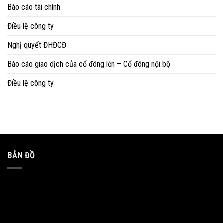
Báo cáo tài chính
Điều lệ công ty
Nghị quyết ĐHĐCĐ
Báo cáo giao dịch của cổ đông lớn – Cổ đông nội bộ
Điều lệ công ty
BẢN ĐỒ