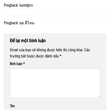
Pingback:
luxtidpro
Pingback:
iux ดีไหม
Để lại một bình luận
Email của bạn sẽ không được hiển thị công khai.
Các
trường bắt buộc được đánh dấu
*
Bình luận
*
Tên