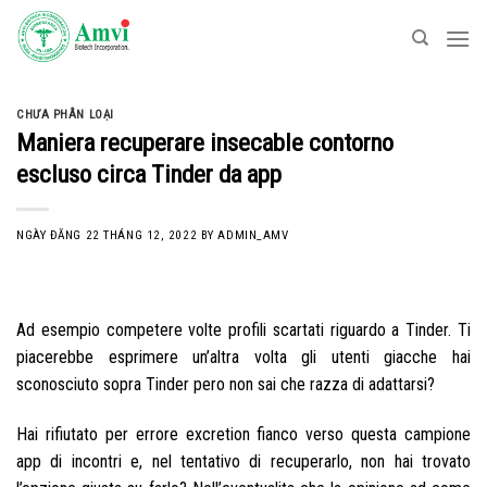
Skip
to
content
CHƯA PHÂN LOẠI
Maniera recuperare insecable contorno
escluso circa Tinder da app
NGÀY ĐĂNG
22 THÁNG 12, 2022
BY
ADMIN_AMV
Ad esempio competere volte profili scartati riguardo a Tinder. Ti
piacerebbe esprimere un’altra volta gli utenti giacche hai
sconosciuto sopra Tinder pero non sai che razza di adattarsi?
Hai rifiutato per errore excretion fianco verso questa campione
app di incontri e, nel tentativo di recuperarlo, non hai trovato