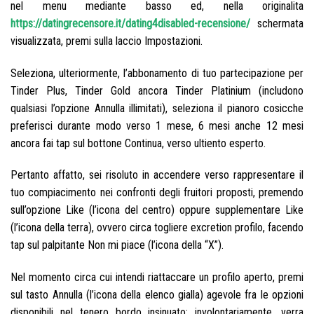
nel menu mediante basso ed, nella originalita
https://datingrecensore.it/dating4disabled-recensione/
schermata
visualizzata, premi sulla laccio Impostazioni.
Seleziona, ulteriormente, l’abbonamento di tuo partecipazione per
Tinder Plus, Tinder Gold ancora Tinder Platinium (includono
qualsiasi l’opzione Annulla illimitati), seleziona il pianoro cosicche
preferisci durante modo verso 1 mese, 6 mesi anche 12 mesi
ancora fai tap sul bottone Continua, verso ultiento esperto.
Pertanto affatto, sei risoluto in accendere verso rappresentare il
tuo compiacimento nei confronti degli fruitori proposti, premendo
sull’opzione Like (l’icona del centro) oppure supplementare Like
(l’icona della terra), ovvero circa togliere excretion profilo, facendo
tap sul palpitante Non mi piace (l’icona della “X”).
Nel momento circa cui intendi riattaccare un profilo aperto, premi
sul tasto Annulla (l’icona della elenco gialla) agevole fra le opzioni
disponibili nel tenero bordo insinuato: involontariamente, verra