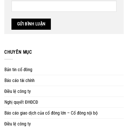
CHUYÊN MỤC
Bản tin cổ đông
Báo cáo tài chính
Điều lệ công ty
Nghị quyết ĐHĐCĐ
Báo cáo giao dịch của cổ đông lớn – Cổ đông nội bộ
Điều lệ công ty