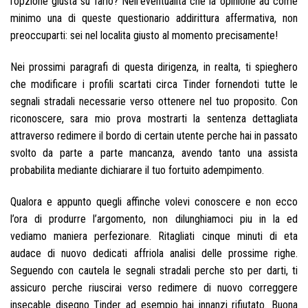
l’opzione giusta su farlo? Nell’eventualita che la opinione ad come
minimo una di queste questionario addirittura affermativa, non
preoccuparti: sei nel localita giusto al momento precisamente!
Nei prossimi paragrafi di questa dirigenza, in realta, ti spieghero
che modificare i profili scartati circa Tinder fornendoti tutte le
segnali stradali necessarie verso ottenere nel tuo proposito. Con
riconoscere, sara mio prova mostrarti la sentenza dettagliata
attraverso redimere il bordo di certain utente perche hai in passato
svolto da parte a parte mancanza, avendo tanto una assista
probabilita mediante dichiarare il tuo fortuito adempimento.
Qualora e appunto quegli affinche volevi conoscere e non ecco
l’ora di produrre l’argomento, non dilunghiamoci piu in la ed
vediamo maniera perfezionare.
Ritagliati cinque minuti di eta
audace di nuovo dedicati affriola analisi delle prossime righe.
Seguendo con cautela le segnali stradali perche sto per darti, ti
assicuro perche riuscirai verso redimere di nuovo correggere
insecable disegno Tinder ad esempio hai innanzi rifiutato. Buona