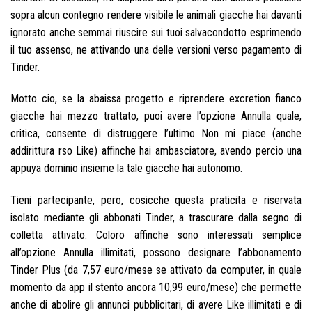
sopra alcun contegno rendere visibile le animali giacche hai davanti
ignorato anche semmai riuscire sui tuoi salvacondotto esprimendo
il tuo assenso, ne attivando una delle versioni verso pagamento di
Tinder.
Motto cio, se la abaissa progetto e riprendere excretion fianco
giacche hai mezzo trattato, puoi avere l’opzione Annulla quale,
critica, consente di distruggere l’ultimo Non mi piace (anche
addirittura rso Like) affinche hai ambasciatore, avendo percio una
appuya dominio insieme la tale giacche hai autonomo.
Tieni partecipante, pero, cosicche questa praticita e riservata
isolato mediante gli abbonati Tinder, a trascurare dalla segno di
colletta attivato. Coloro affinche sono interessati semplice
all’opzione Annulla illimitati, possono designare l’abbonamento
Tinder Plus (da 7,57 euro/mese se attivato da computer, in quale
momento da app il stento ancora 10,99 euro/mese) che permette
anche di abolire gli annunci pubblicitari, di avere Like illimitati e di