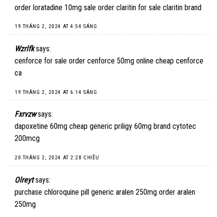
order loratadine 10mg sale
order claritin for sale
claritin brand
19 THÁNG 2, 2024 AT 4:54 SÁNG
Wzrlfk
says:
cenforce for sale
order cenforce 50mg online cheap
cenforce
ca
19 THÁNG 2, 2024 AT 6:14 SÁNG
Fxrvzw
says:
dapoxetine 60mg cheap
generic priligy 60mg
brand cytotec
200mcg
20 THÁNG 2, 2024 AT 2:28 CHIỀU
Olreyt
says:
purchase chloroquine pill
generic aralen 250mg
order aralen
250mg