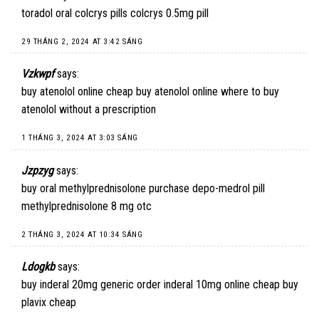
toradol oral
colcrys pills
colcrys 0.5mg pill
29 THÁNG 2, 2024 AT 3:42 SÁNG
Vzkwpf
says:
buy atenolol online cheap
buy atenolol online
where to buy
atenolol without a prescription
1 THÁNG 3, 2024 AT 3:03 SÁNG
Jzpzyg
says:
buy oral methylprednisolone
purchase depo-medrol pill
methylprednisolone 8 mg otc
2 THÁNG 3, 2024 AT 10:34 SÁNG
Ldogkb
says:
buy inderal 20mg generic
order inderal 10mg online cheap
buy
plavix cheap