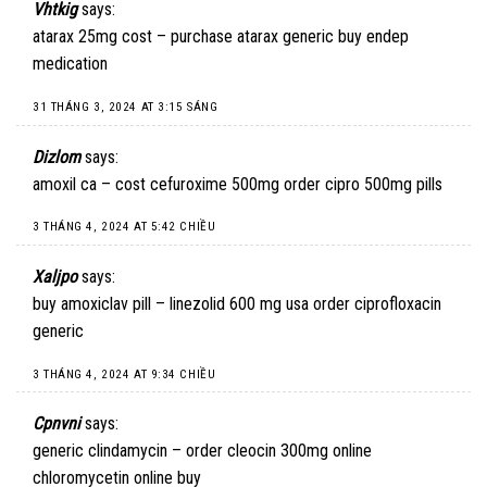
Vhtkig
says:
atarax 25mg cost –
purchase atarax generic
buy endep
medication
31 THÁNG 3, 2024 AT 3:15 SÁNG
Dizlom
says:
amoxil ca –
cost cefuroxime 500mg
order cipro 500mg pills
3 THÁNG 4, 2024 AT 5:42 CHIỀU
Xaljpo
says:
buy amoxiclav pill –
linezolid 600 mg usa
order ciprofloxacin
generic
3 THÁNG 4, 2024 AT 9:34 CHIỀU
Cpnvni
says:
generic clindamycin –
order cleocin 300mg online
chloromycetin online buy