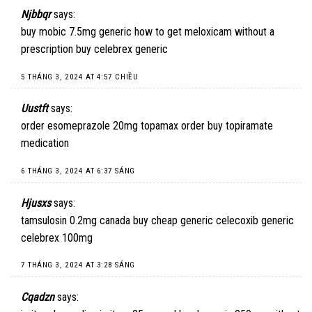
Njbbqr
says:
buy mobic 7.5mg generic
how to get meloxicam without a
prescription
buy celebrex generic
5 THÁNG 3, 2024 AT 4:57 CHIỀU
Uustft
says:
order esomeprazole 20mg
topamax order
buy topiramate
medication
6 THÁNG 3, 2024 AT 6:37 SÁNG
Hjusxs
says:
tamsulosin 0.2mg canada
buy cheap generic celecoxib
generic
celebrex 100mg
7 THÁNG 3, 2024 AT 3:28 SÁNG
Cqadzn
says: