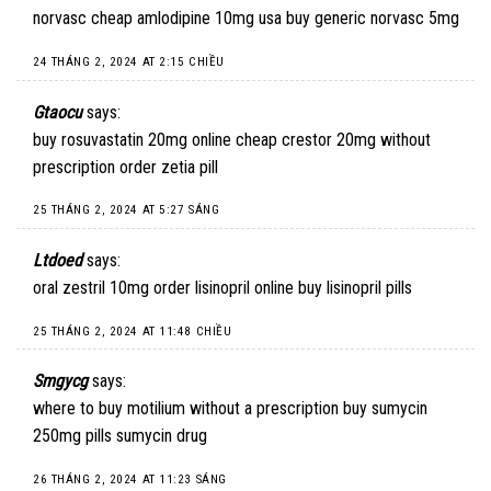
norvasc cheap
amlodipine 10mg usa
buy generic norvasc 5mg
24 THÁNG 2, 2024 AT 2:15 CHIỀU
Gtaocu
says:
buy rosuvastatin 20mg online cheap
crestor 20mg without
prescription
order zetia pill
25 THÁNG 2, 2024 AT 5:27 SÁNG
Ltdoed
says:
oral zestril 10mg
order lisinopril online
buy lisinopril pills
25 THÁNG 2, 2024 AT 11:48 CHIỀU
Smgycg
says:
where to buy motilium without a prescription
buy sumycin
250mg pills
sumycin drug
26 THÁNG 2, 2024 AT 11:23 SÁNG