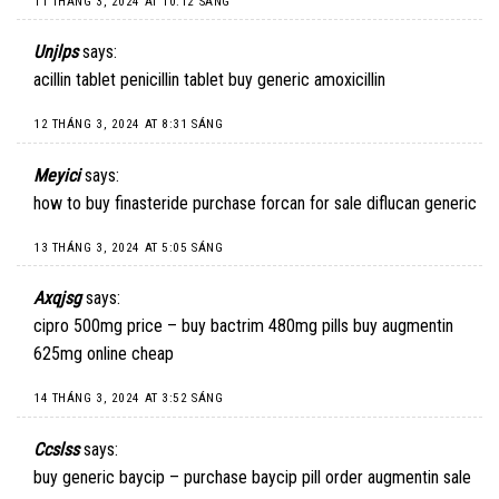
11 THÁNG 3, 2024 AT 10:12 SÁNG
Unjlps
says:
acillin tablet
penicillin tablet
buy generic amoxicillin
12 THÁNG 3, 2024 AT 8:31 SÁNG
Meyici
says:
how to buy finasteride
purchase forcan for sale
diflucan generic
13 THÁNG 3, 2024 AT 5:05 SÁNG
Axqjsg
says:
cipro 500mg price –
buy bactrim 480mg pills
buy augmentin
625mg online cheap
14 THÁNG 3, 2024 AT 3:52 SÁNG
Ccslss
says:
buy generic baycip –
purchase baycip pill
order augmentin sale