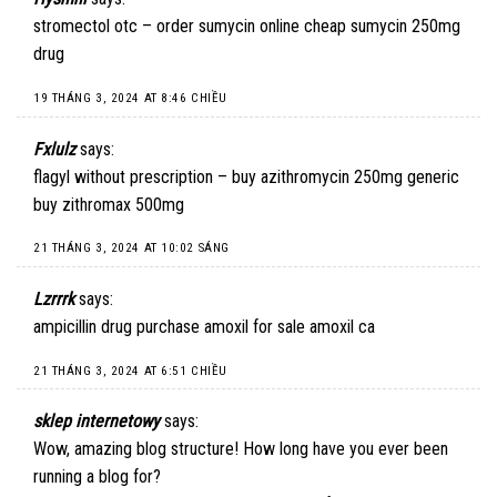
stromectol otc –
order sumycin online cheap
sumycin 250mg
drug
19 THÁNG 3, 2024 AT 8:46 CHIỀU
Fxlulz
says:
flagyl without prescription –
buy azithromycin 250mg generic
buy zithromax 500mg
21 THÁNG 3, 2024 AT 10:02 SÁNG
Lzrrrk
says:
ampicillin drug
purchase amoxil for sale
amoxil ca
21 THÁNG 3, 2024 AT 6:51 CHIỀU
sklep internetowy
says:
Wow, amazing blog structure! How long have you ever been
running a blog for?