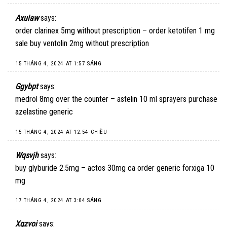
Axuiaw
says:
order clarinex 5mg without prescription –
order ketotifen 1 mg
sale
buy ventolin 2mg without prescription
15 THÁNG 4, 2024 AT 1:57 SÁNG
Ggybpt
says:
medrol 8mg over the counter –
astelin 10 ml sprayers
purchase
azelastine generic
15 THÁNG 4, 2024 AT 12:54 CHIỀU
Wqsvjh
says:
buy glyburide 2.5mg –
actos 30mg ca
order generic forxiga 10
mg
17 THÁNG 4, 2024 AT 3:04 SÁNG
Xgzvoi
says: