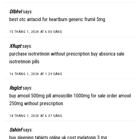
Dlbhvl
says:
best otc antacid for heartburn
generic frumil 5mg
15 THÁNG 1, 2024 AT 6:00 SÁNG
Xfiupt
says:
purchase isotretinoin without prescription
buy absorica sale
isotretinoin pills
16 THÁNG 1, 2024 AT 1:29 SÁNG
Rsglct
says:
buy amoxil 500mg pill
amoxicillin 1000mg for sale
order amoxil
250mg without prescription
18 THÁNG 1, 2024 AT 6:37 SÁNG
Sshinf
says:
buy sleeping tablets online uk
cost melatonin 3 mg