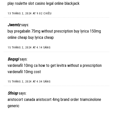
play roulette
slot casino
legal online blackjack
13 THÁNG 2, 2024 AT 9:02 CHIỀU
Jwemtz
says:
buy pregabalin 75mg without prescription
buy lyrica 150mg
online cheap
buy lyrica cheap
15 THÁNG 2, 2024 AT 4:14 SÁNG
Beqxgi
says:
vardenafil 10mg ca
how to get levitra without a prescription
vardenafil 10mg cost
15 THÁNG 2, 2024 AT 4:34 SÁNG
Sfnisp
says:
aristocort canada
aristocort 4mg brand
order triamcinolone
generic