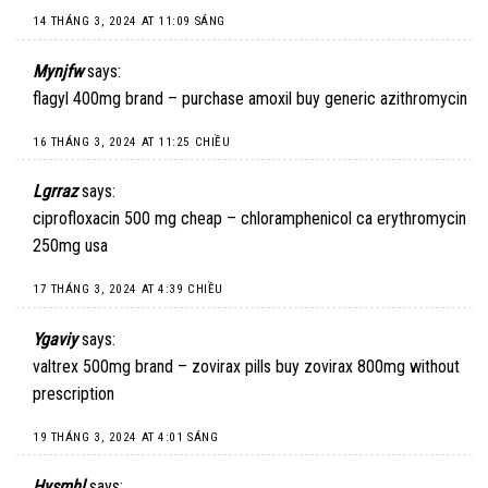
14 THÁNG 3, 2024 AT 11:09 SÁNG
Mynjfw
says:
flagyl 400mg brand –
purchase amoxil
buy generic azithromycin
16 THÁNG 3, 2024 AT 11:25 CHIỀU
Lgrraz
says:
ciprofloxacin 500 mg cheap –
chloramphenicol ca
erythromycin
250mg usa
17 THÁNG 3, 2024 AT 4:39 CHIỀU
Ygaviy
says:
valtrex 500mg brand –
zovirax pills
buy zovirax 800mg without
prescription
19 THÁNG 3, 2024 AT 4:01 SÁNG
Hysmhl
says: