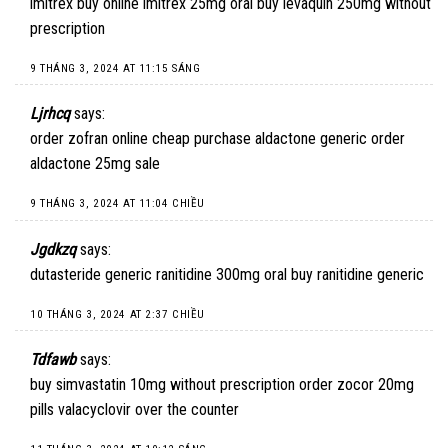
imitrex buy online
imitrex 25mg oral
buy levaquin 250mg without
prescription
9 THÁNG 3, 2024 AT 11:15 SÁNG
Ljrhcq
says:
order zofran online cheap
purchase aldactone generic
order
aldactone 25mg sale
9 THÁNG 3, 2024 AT 11:04 CHIỀU
Jgdkzq
says:
dutasteride generic
ranitidine 300mg oral
buy ranitidine generic
10 THÁNG 3, 2024 AT 2:37 CHIỀU
Tdfawb
says:
buy simvastatin 10mg without prescription
order zocor 20mg
pills
valacyclovir over the counter