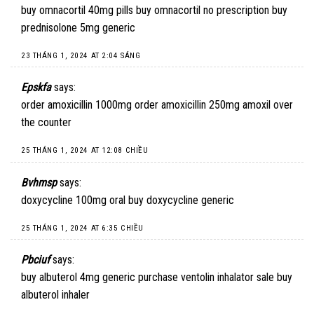
buy omnacortil 40mg pills
buy omnacortil no prescription
buy
prednisolone 5mg generic
23 THÁNG 1, 2024 AT 2:04 SÁNG
Epskfa
says:
order amoxicillin 1000mg
order amoxicillin 250mg
amoxil over
the counter
25 THÁNG 1, 2024 AT 12:08 CHIỀU
Bvhmsp
says:
doxycycline 100mg oral
buy doxycycline generic
25 THÁNG 1, 2024 AT 6:35 CHIỀU
Pbciuf
says:
buy albuterol 4mg generic
purchase ventolin inhalator sale
buy
albuterol inhaler