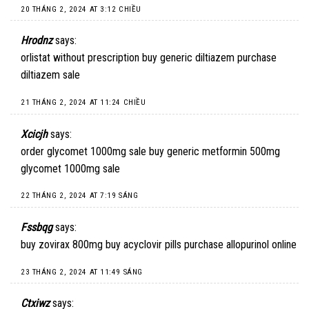
20 THÁNG 2, 2024 AT 3:12 CHIỀU
Hrodnz
says:
orlistat without prescription
buy generic diltiazem
purchase
diltiazem sale
21 THÁNG 2, 2024 AT 11:24 CHIỀU
Xcicjh
says:
order glycomet 1000mg sale
buy generic metformin 500mg
glycomet 1000mg sale
22 THÁNG 2, 2024 AT 7:19 SÁNG
Fssbqg
says:
buy zovirax 800mg
buy acyclovir pills
purchase allopurinol online
23 THÁNG 2, 2024 AT 11:49 SÁNG
Ctxiwz
says: