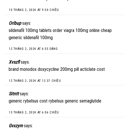
10 THÁNG 2, 2024 AT 9:50 CHIỀU
Orlbup
says:
sildenafil 100mg tablets
order viagra 100mg online cheap
generic sildenafil 100mg
12 THÁNG 2, 2024 AT 6:55 SÁNG
Xvszfl
says:
brand monodox
doxycycline 200mg pill
acticlate cost
12 THÁNG 2, 2024 AT 12:37 CHIỀU
Sitntt
says:
generic rybelsus
cost rybelsus
generic semaglutide
13 THÁNG 2, 2024 AT 6:06 CHIỀU
Gvxzym
says: