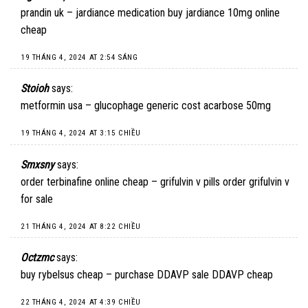
prandin uk –
jardiance medication
buy jardiance 10mg online
cheap
19 THÁNG 4, 2024 AT 2:54 SÁNG
Stoioh
says:
metformin usa –
glucophage generic
cost acarbose 50mg
19 THÁNG 4, 2024 AT 3:15 CHIỀU
Smxsny
says:
order terbinafine online cheap –
grifulvin v pills
order grifulvin v
for sale
21 THÁNG 4, 2024 AT 8:22 CHIỀU
Octzmc
says:
buy rybelsus cheap –
purchase DDAVP sale
DDAVP cheap
22 THÁNG 4, 2024 AT 4:39 CHIỀU