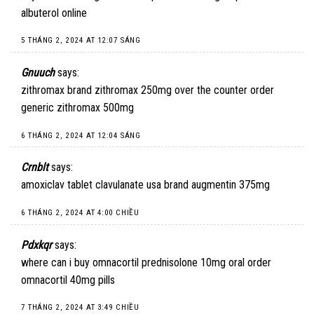
albuterol online
5 THÁNG 2, 2024 AT 12:07 SÁNG
Gnuuch
says:
zithromax brand
zithromax 250mg over the counter
order
generic zithromax 500mg
6 THÁNG 2, 2024 AT 12:04 SÁNG
Crnblt
says:
amoxiclav tablet
clavulanate usa
brand augmentin 375mg
6 THÁNG 2, 2024 AT 4:00 CHIỀU
Pdxkqr
says:
where can i buy omnacortil
prednisolone 10mg oral
order
omnacortil 40mg pills
7 THÁNG 2, 2024 AT 3:49 CHIỀU