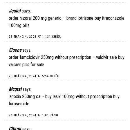
Jqulof
says:
order nizoral 200 mg generic –
brand lotrisone
buy itraconazole
100mg pills
23 THÁNG 4, 2024 AT 11:31 CHIỀU
Sluons
says:
order famciclovir 250mg without prescription –
valcivir sale
buy
valcivir pills for sale
25 THÁNG 4, 2024 AT 5:54 CHIỀU
Mcqtal
says:
lanoxin 250mg ca –
buy lasix 100mg without prescription
buy
furosemide
26 THÁNG 4, 2024 AT 1:01 SÁNG
Clbrmr
says: