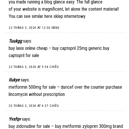
you made running a blog glance easy. The full glance
of your website is magnificent, let alone the content material!
You can see similar here
sklep internetowy
22 THÁNG 3, 2024 AT 12:50 SÁNG
Tuukgg
says:
buy lasix online cheap –
buy captopril 25mg generic
buy
captopril for sale
22 THÁNG 3, 2024 AT 9:34 CHIỀU
Ilukye
says:
metformin 500mg for sale –
duricef over the counter
purchase
lincomycin without prescription
25 THÁNG 3, 2024 AT 4:37 CHIỀU
Yvsfqv
says:
buy zidovudine for sale –
buy metformin
zyloprim 300mg brand