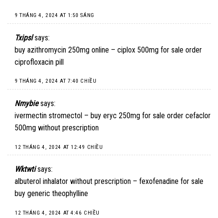
9 THÁNG 4, 2024 AT 1:50 SÁNG
Txipsl
says:
buy azithromycin 250mg online –
ciplox 500mg for sale
order
ciprofloxacin pill
9 THÁNG 4, 2024 AT 7:40 CHIỀU
Nmybie
says:
ivermectin stromectol –
buy eryc 250mg for sale
order cefaclor
500mg without prescription
12 THÁNG 4, 2024 AT 12:49 CHIỀU
Wktwti
says:
albuterol inhalator without prescription –
fexofenadine for sale
buy generic theophylline
12 THÁNG 4, 2024 AT 4:46 CHIỀU