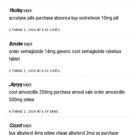
Ybctkq
says:
accutane pills
purchase absorica
buy isotretinoin 10mg pill
2 THÁNG 2, 2024 AT 4:03 CHIỀU
Bzvzke
says:
order semaglutide 14mg generic
cost semaglutide
rybelsus
tablet
2 THÁNG 2, 2024 AT 6:52 CHIỀU
Jkyryq
says:
cost amoxicillin 250mg
purchase amoxil sale
order amoxicillin
500mg online
4 THÁNG 2, 2024 AT 6:59 SÁNG
Czzzct
says:
buy albuterol 4mg online cheap
albuterol 2mg us
purchase