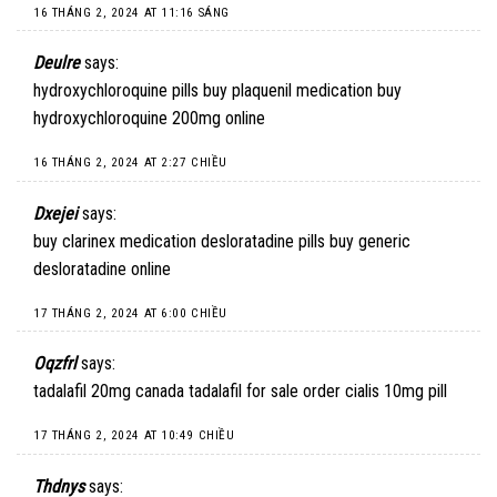
16 THÁNG 2, 2024 AT 11:16 SÁNG
Deulre
says:
hydroxychloroquine pills
buy plaquenil medication
buy
hydroxychloroquine 200mg online
16 THÁNG 2, 2024 AT 2:27 CHIỀU
Dxejei
says:
buy clarinex medication
desloratadine pills
buy generic
desloratadine online
17 THÁNG 2, 2024 AT 6:00 CHIỀU
Oqzfrl
says:
tadalafil 20mg canada
tadalafil for sale
order cialis 10mg pill
17 THÁNG 2, 2024 AT 10:49 CHIỀU
Thdnys
says: