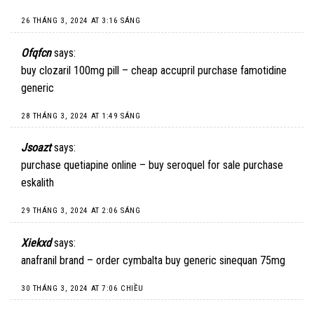
26 THÁNG 3, 2024 AT 3:16 SÁNG
Ofqfcn
says:
buy clozaril 100mg pill –
cheap accupril
purchase famotidine
generic
28 THÁNG 3, 2024 AT 1:49 SÁNG
Jsoazt
says:
purchase quetiapine online –
buy seroquel for sale
purchase
eskalith
29 THÁNG 3, 2024 AT 2:06 SÁNG
Xiekxd
says:
anafranil brand –
order cymbalta
buy generic sinequan 75mg
30 THÁNG 3, 2024 AT 7:06 CHIỀU