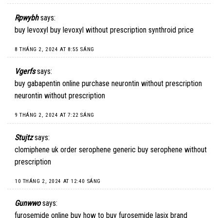
Rpwybh
says:
buy levoxyl
buy levoxyl without prescription
synthroid price
8 THÁNG 2, 2024 AT 8:55 SÁNG
Vgerfs
says:
buy gabapentin online
purchase neurontin without prescription
neurontin without prescription
9 THÁNG 2, 2024 AT 7:22 SÁNG
Stujtz
says:
clomiphene uk
order serophene generic
buy serophene without
prescription
10 THÁNG 2, 2024 AT 12:40 SÁNG
Gunwwo
says:
furosemide online buy
how to buy furosemide
lasix brand