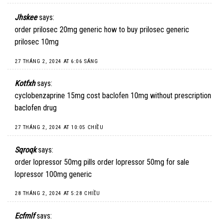
Jhskee
says:
order prilosec 20mg generic
how to buy prilosec
generic
prilosec 10mg
27 THÁNG 2, 2024 AT 6:06 SÁNG
Kotfxh
says:
cyclobenzaprine 15mg cost
baclofen 10mg without prescription
baclofen drug
27 THÁNG 2, 2024 AT 10:05 CHIỀU
Sqroqk
says:
order lopressor 50mg pills
order lopressor 50mg for sale
lopressor 100mg generic
28 THÁNG 2, 2024 AT 5:28 CHIỀU
Ecfmlf
says: