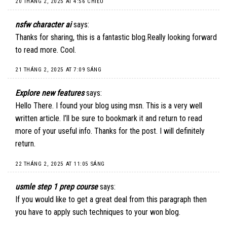
20 THÁNG 2, 2025 AT 4:56 CHIỀU
nsfw character ai
says:
Thanks for sharing, this is a fantastic blog.Really looking forward
to read more. Cool.
21 THÁNG 2, 2025 AT 7:09 SÁNG
Explore new features
says:
Hello There. I found your blog using msn. This is a very well
written article. I’ll be sure to bookmark it and return to read
more of your useful info. Thanks for the post. I will definitely
return.
22 THÁNG 2, 2025 AT 11:05 SÁNG
usmle step 1 prep course
says:
If you would like to get a great deal from this paragraph then
you have to apply such techniques to your won blog.