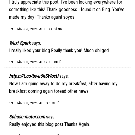
I truly appreciate this post. I’ve been looking everywhere for
something like this! Thank goodness I found it on Bing. You’ve
made my day! Thanks again! soyos
19 THÁNG 3, 2025 AT 11:44 SÁNG
Wuxi Spark
says:
I really liked your blog.Really thank you! Much obliged.
19 THÁNG 3, 2025 AT 12:05 CHIỀU
https://t.co/bwu6hSWocU
says:
Now I am going away to do my breakfast, after having my
breakfast coming again toread other news.
19 THÁNG 3, 2025 AT 3:41 CHIỀU
3phase-motor.com
says:
Really enjoyed this blog post.Thanks Again.