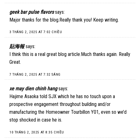
geek bar pulse flavors
says:
Major thanks for the blog.Really thank you! Keep writing.
3 THÁNG 2, 2025 AT 7:02 CHIỀU
貼海報
says:
I think this is a real great blog article.Much thanks again. Really
Great.
7 THÁNG 2, 2025 AT 7:32 SÁNG
xe may dien chinh hang
says:
Hajime Asaoka told SJX which he has no touch upon a
prospective engagement throughout building and/or
manufacturing the Homeowner Tourbillon Y01, even so we’d
stop shocked in case he is.
10 THÁNG 2, 2025 AT 8:35 CHIỀU