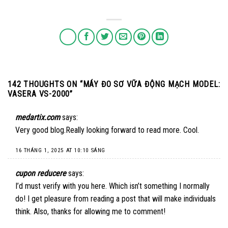
142 THOUGHTS ON “
MÁY ĐO SƠ VỮA ĐỘNG MẠCH MODEL:
VASERA VS-2000
”
medartix.com
says:
Very good blog.Really looking forward to read more. Cool.
16 THÁNG 1, 2025 AT 10:10 SÁNG
cupon reducere
says:
I’d must verify with you here. Which isn’t something I normally
do! I get pleasure from reading a post that will make individuals
think. Also, thanks for allowing me to comment!