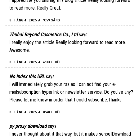
I appreciate you sharing this blog article.Really looking forward
to read more. Really Great.
8 THÁNG 4, 2025 AT 9:59 SÁNG
Zhuhai Beyond Cosmetics Co., Ltd
says:
I really enjoy the article.Really looking forward to read more.
Awesome.
8 THÁNG 4, 2025 AT 4:33 CHIỀU
No Index this URL
says:
I will immediately grab your rss as I can not find your e-
mailsubscription hyperlink or newsletter service. Do you’ve any?
Please let me know in order that I could subscribe.Thanks.
8 THÁNG 4, 2025 AT 8:48 CHIỀU
py proxy download
says:
I never thought about it that way, but it makes sense!
Download