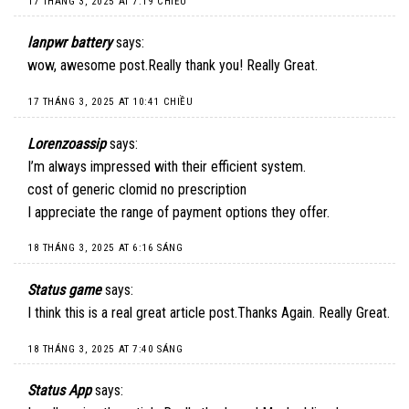
17 THÁNG 3, 2025 AT 7:19 CHIỀU
lanpwr battery
says:
wow, awesome post.Really thank you! Really Great.
17 THÁNG 3, 2025 AT 10:41 CHIỀU
Lorenzoassip
says:
I’m always impressed with their efficient system.
cost of generic clomid no prescription
I appreciate the range of payment options they offer.
18 THÁNG 3, 2025 AT 6:16 SÁNG
Status game
says:
I think this is a real great article post.Thanks Again. Really Great.
18 THÁNG 3, 2025 AT 7:40 SÁNG
Status App
says: