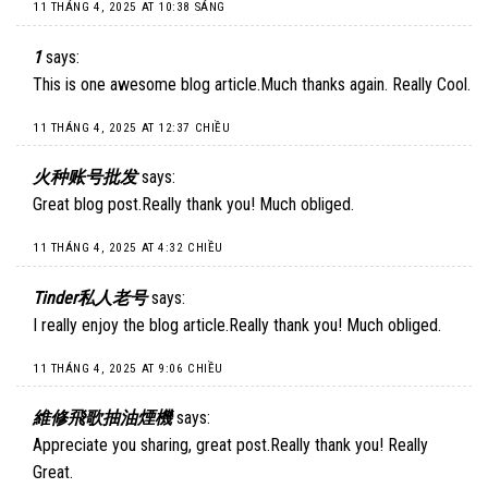
11 THÁNG 4, 2025 AT 10:38 SÁNG
1
says:
This is one awesome blog article.Much thanks again. Really Cool.
11 THÁNG 4, 2025 AT 12:37 CHIỀU
火种账号批发
says:
Great blog post.Really thank you! Much obliged.
11 THÁNG 4, 2025 AT 4:32 CHIỀU
Tinder私人老号
says:
I really enjoy the blog article.Really thank you! Much obliged.
11 THÁNG 4, 2025 AT 9:06 CHIỀU
維修飛歌抽油煙機
says:
Appreciate you sharing, great post.Really thank you! Really
Great.