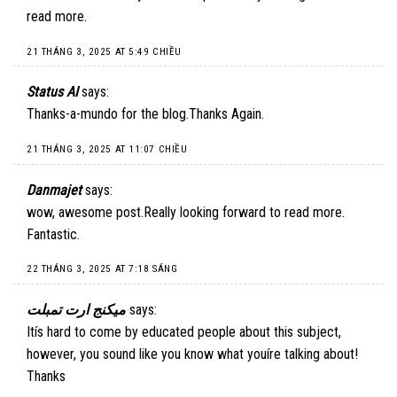
read more.
21 THÁNG 3, 2025 AT 5:49 CHIỀU
Status AI
says:
Thanks-a-mundo for the blog.Thanks Again.
21 THÁNG 3, 2025 AT 11:07 CHIỀU
Danmajet
says:
wow, awesome post.Really looking forward to read more.
Fantastic.
22 THÁNG 3, 2025 AT 7:18 SÁNG
ميكنج ارت تمبلت
says:
Itís hard to come by educated people about this subject,
however, you sound like you know what youíre talking about!
Thanks