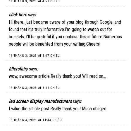
19 THÁNG 3, 2025 AT 4:58 CHIỀU
click here
says:
Hi there, just became aware of your blog through Google, and
found that it’s truly informative.I’m going to watch out for
brussels. I’ll be grateful if you continue this in future.Numerous
people will be benefited from your writing.Cheers!
19 THÁNG 3, 2025 AT 5:47 CHIỀU
fillersfairy
says:
wow, awesome article.Really thank you! Will read on…
19 THÁNG 3, 2025 AT 8:19 CHIỀU
led screen display manufacturers
says:
I value the article post.Really thank you! Much obliged.
19 THÁNG 3, 2025 AT 11:43 CHIỀU