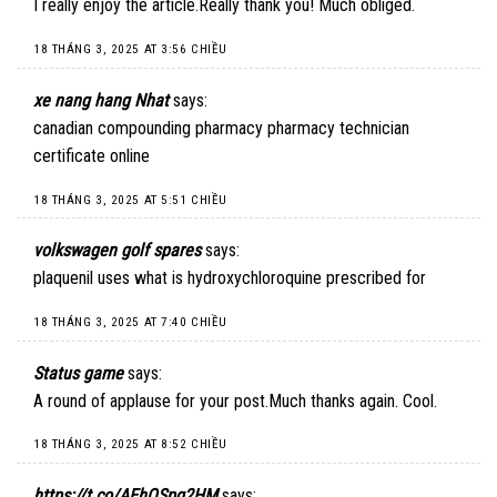
I really enjoy the article.Really thank you! Much obliged.
18 THÁNG 3, 2025 AT 3:56 CHIỀU
xe nang hang Nhat
says:
canadian compounding pharmacy pharmacy technician
certificate online
18 THÁNG 3, 2025 AT 5:51 CHIỀU
volkswagen golf spares
says:
plaquenil uses what is hydroxychloroquine prescribed for
18 THÁNG 3, 2025 AT 7:40 CHIỀU
Status game
says:
A round of applause for your post.Much thanks again. Cool.
18 THÁNG 3, 2025 AT 8:52 CHIỀU
https://t.co/AEhOSpg2HM
says: