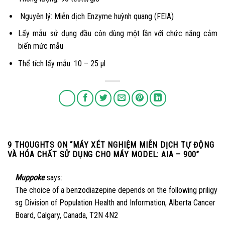
Nguyên lý: Miễn dịch Enzyme huỳnh quang (FEIA)
Lấy mẫu: sử dụng đầu côn dùng một lần với chức năng cảm
biến mức mẫu
Thể tích lấy mẫu: 10 – 25 µl
9 THOUGHTS ON “
MÁY XÉT NGHIỆM MIỄN DỊCH TỰ ĐỘNG
VÀ HÓA CHẤT SỬ DỤNG CHO MÁY MODEL: AIA – 900
”
Muppoke
says:
The choice of a benzodiazepine depends on the following
priligy
sg
Division of Population Health and Information, Alberta Cancer
Board, Calgary, Canada, T2N 4N2