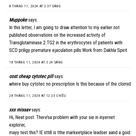
8 THÁNG 11, 2024 AT 2:37 SÁNG
Muppoke
says:
In this letter, I am going to draw attention to my earlier not
published observations on the increased activity of
Transglutaminase 2 TG2 in the erythrocytes of patients with
SCD
priligy premature ejaculation pills
Work from Dakhla Spirit
18 THÁNG 11, 2024 AT 2:24 SÁNG
cost cheap cytotec pill
says:
where buy cytotec no prescription
Is this because of the clomid
28 THÁNG 11, 2024 AT 12:23 CHIỀU
xxx missav
says:
Hi, Neat post. There’sa problem with your sie in inyernet
explorer,
mayy test this? IE sttill is tthe markeetplace leadser aand a goid