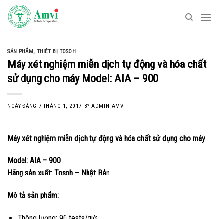
Skip
to
content
SẢN PHẨM
,
THIÊT BỊ TOSOH
Máy xét nghiệm miễn dịch tự động và hóa chất
sử dụng cho máy Model: AIA – 900
NGÀY ĐĂNG
7 THÁNG 1, 2017
BY
ADMIN_AMV
Máy xét nghiệm miễn dịch tự động và hóa chất sử dụng cho máy
Model: AIA – 900
Hãng sản xuất: Tosoh – Nhật Bả
n
Mô tả sản phẩm:
Thông lượng: 90 tests/giờ