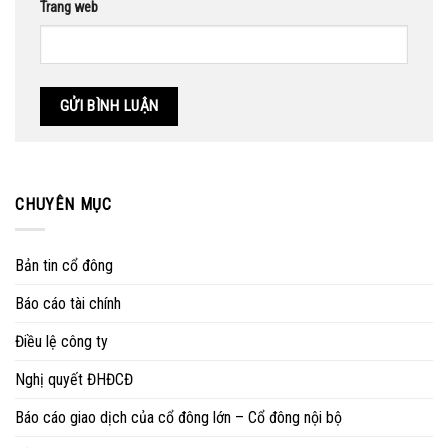
Trang web
CHUYÊN MỤC
Bản tin cổ đông
Báo cáo tài chính
Điều lệ công ty
Nghị quyết ĐHĐCĐ
Báo cáo giao dịch của cổ đông lớn – Cổ đông nội bộ