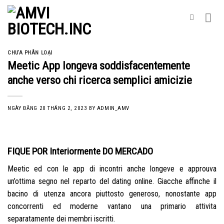
Skip
to
content
CHƯA PHÂN LOẠI
Meetic App longeva soddisfacentemente
anche verso chi ricerca semplici amicizie
NGÀY ĐĂNG
20 THÁNG 2, 2023
BY
ADMIN_AMV
FIQUE POR Interiormente DO MERCADO
Meetic ed con le app di incontri anche longeve e approuva
un’ottima segno nel reparto del dating online. Giacche affinche il
bacino di utenza ancora piuttosto generoso, nonostante app
concorrenti ed moderne vantano una primario attivita
separatamente dei membri iscritti.