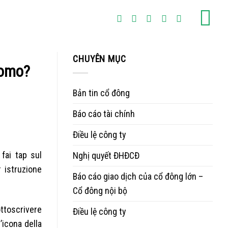
CHUYÊN MỤC
uomo?
Bản tin cổ đông
Báo cáo tài chính
Điều lệ công ty
fai tap sul
Nghị quyết ĐHĐCĐ
r istruzione
Báo cáo giao dịch của cổ đông lớn –
Cổ đông nội bộ
ottoscrivere
Điều lệ công ty
’icona della