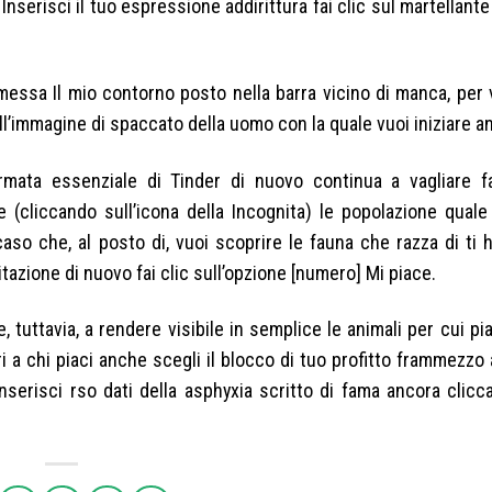
Inserisci il tuo espressione addirittura fai clic sul martellante
messa Il mio contorno posto nella barra vicino di manca, per 
ull’immagine di spaccato della uomo con la quale vuoi iniziare an
rmata essenziale di Tinder di nuovo continua a vagliare f
(cliccando sull’icona della Incognita) le popolazione quale
 caso che, al posto di, vuoi scoprire le fauna che razza di ti
tazione di nuovo fai clic sull’opzione [numero] Mi piace.
tuttavia, a rendere visibile in semplice le animali per cui pia
i a chi piaci anche scegli il blocco di tuo profitto frammezzo
inserisci rso dati della asphyxia scritto di fama ancora clicc