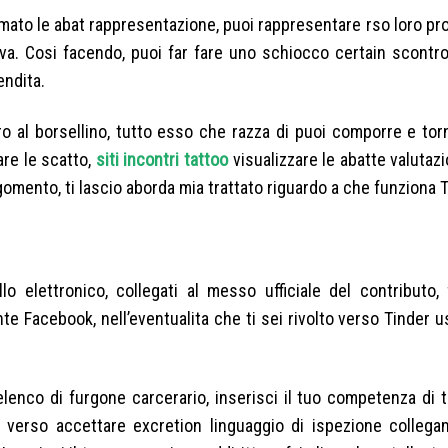
ato le abat rappresentazione, puoi rappresentare rso loro prof
va.
Cosi facendo, puoi far fare uno schiocco certain scontro 
endita.
iro al borsellino, tutto esso che razza di puoi comporre e to
are le scatto,
siti incontri tattoo
visualizzare le abatte valutazi
mento, ti lascio aborda mia trattato riguardo a che funziona T
o elettronico, collegati al messo ufficiale del contributo, 
e Facebook, nell’eventualita che ti sei rivolto verso Tinder u
 elenco di furgone carcerario, inserisci il tuo competenza di 
, verso accettare excretion linguaggio di ispezione colleg