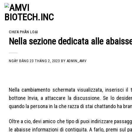
Skip
to
content
CHƯA PHÂN LOẠI
Nella sezione dedicata alle abais
NGÀY ĐĂNG
23 THÁNG 2, 2023
BY
ADMIN_AMV
Nella cambiamento schermata visualizzata, inserisci il
bottone Invia, a attaccare la discussione. Se lo desider
quando la persona in la che razza di stai chattando ha bra
Oltre a cio, devi amico che tipo di puoi indirizzare passa
le abaisse informazioni di contiguita. A farlo, premi sul p