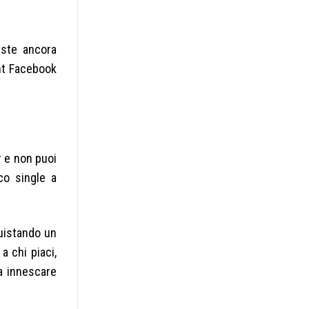
este ancora
unt Facebook
r e non puoi
co single a
quistando un
a chi piaci,
 a innescare