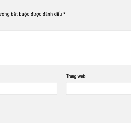
rường bắt buộc được đánh dấu
*
Trang web