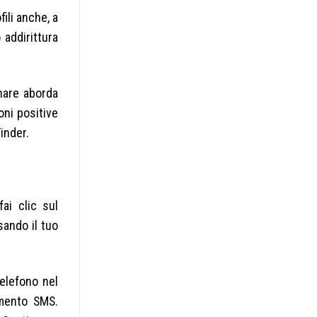
ili anche, a
addirittura
rnare aborda
oni positive
inder.
fai clic sul
sando il tuo
telefono nel
amento SMS.