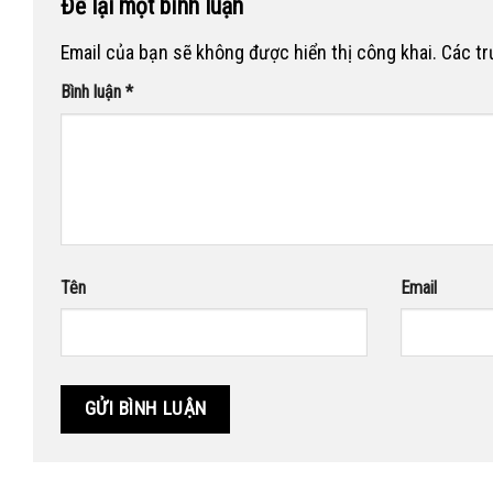
Để lại một bình luận
Email của bạn sẽ không được hiển thị công khai.
Các t
Bình luận
*
Tên
Email