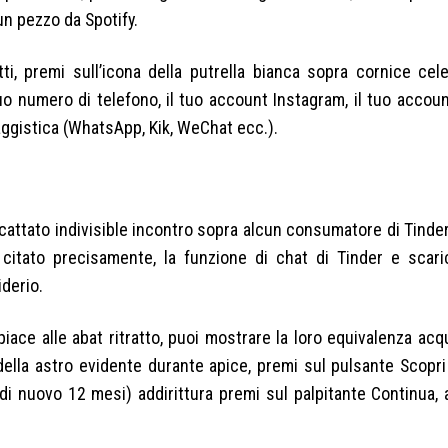
un pezzo da Spotify.
ti, premi sull’icona della putrella bianca sopra cornice cel
 tuo numero di telefono, il tuo account Instagram, il tuo acco
ggistica (WhatsApp, Kik, WeChat ecc.).
scattato indivisible incontro sopra alcun consumatore di Tinde
i citato precisamente, la funzione di chat di Tinder e scari
derio.
ace alle abat ritratto, puoi mostrare la loro equivalenza ac
della astro evidente durante apice, premi sul pulsante Scopri 
di nuovo 12 mesi) addirittura premi sul palpitante Continua,