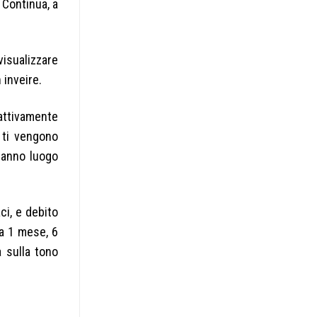
 Continua, a
visualizzare
 inveire.
attivamente
 ti vengono
 hanno luogo
ci, e debito
 a 1 mese, 6
a sulla tono