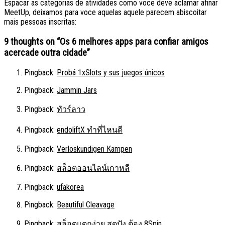
Espacar as categorias de atividades como voce deve aclamar afinar
MeetUp, deixamos para voce aquelas aquele parecem abiscoitar
mais pessoas inscritas:
9 thoughts on “
Os 6 melhores apps para confiar amigos
acercade outra cidade
”
Pingback:
Probá 1xSlots y sus juegos únicos
Pingback:
Jammin Jars
Pingback:
ทัวร์ลาว
Pingback:
endoliftX ทำที่ไหนดี
Pingback:
Verloskundigen Kampen
Pingback:
สล็อตออนไลน์เกาหลี
Pingback:
ufakorea
Pingback:
Beautiful Cleavage
Pingback:
สล็อตแตกง่าย สุดปัง ต้อง 8Spin