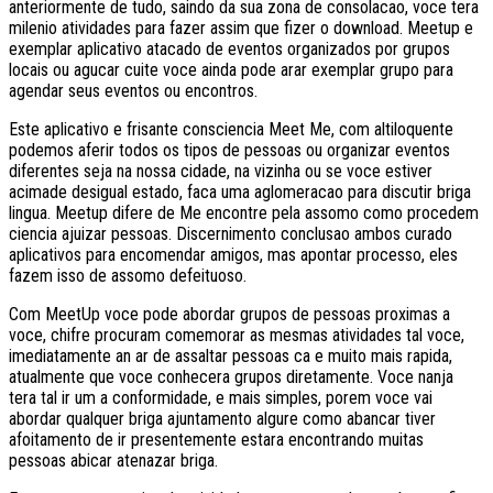
anteriormente de tudo, saindo da sua zona de consolacao, voce tera
milenio atividades para fazer assim que fizer o download. Meetup e
exemplar aplicativo atacado de eventos organizados por grupos
locais ou agucar cuite voce ainda pode arar exemplar grupo para
agendar seus eventos ou encontros.
Este aplicativo e frisante consciencia Meet Me, com altiloquente
podemos aferir todos os tipos de pessoas ou organizar eventos
diferentes seja na nossa cidade, na vizinha ou se voce estiver
acimade desigual estado, faca uma aglomeracao para discutir briga
lingua. Meetup difere de Me encontre pela assomo como procedem
ciencia ajuizar pessoas. Discernimento conclusao ambos curado
aplicativos para encomendar amigos, mas apontar processo, eles
fazem isso de assomo defeituoso.
Com MeetUp voce pode abordar grupos de pessoas proximas a
voce, chifre procuram comemorar as mesmas atividades tal voce,
imediatamente an ar de assaltar pessoas ca e muito mais rapida,
atualmente que voce conhecera grupos diretamente. Voce nanja
tera tal ir um a conformidade, e mais simples, porem voce vai
abordar qualquer briga ajuntamento algure como abancar tiver
afoitamento de ir presentemente estara encontrando muitas
pessoas abicar atenazar briga.