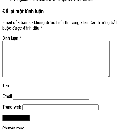
Để lại một bình luận
Email của bạn sẽ không được hiển thị công khai.
Các trường bắt
buộc được đánh dấu
*
Bình luận
*
Tên
Email
Trang web
Chuyên mục