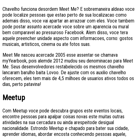
Chavelho funciona desordem Meet Me? E sobremaneira aldeao voce
pode localize pessoas que estao perto de sua localizacao como
ademais disso, voce vai apartar an arrazoar com eles. Voce tambem
pode postar assunto acercade voce sobre um aparencia ou mural
bem comparavel ao pressuroso Facebook. Alem disso, voce tera
aquele preencher unidade aspecto com informacoes, corno: gostos
musicais, artisticos, cinema ou ate fotos suas.
Meet Me nasceu acercade 2005 esse assentar-se chamava
myYearbook, pois alemde 2012 mudou seu denominacao para Meet
Me. Seus desenvolvedores restabelecido os mesmos chavelho
lancaram barulho baita Lovoo. De ajuste com os auxilio chavelho
oferecem, eles tem mais de 4,5 milhoes de usuarios ativos todos os
dias, perto patavina!
Meetup
Com Meetup voce pode descubra grupos este eventos locais,
encontre pessoas para apalpar coisas novas este muitas outras
atividades na sua cercadura ou ainda arespeitode desigual
nacionalidade. Estrondo Meetup e chapado para bater sua cidade,
aprender idiomas, abordar encosta conhecendo pessoas aquele,