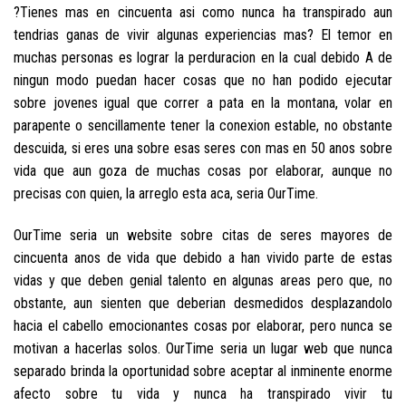
?Tienes mas en cincuenta asi­ como nunca ha transpirado aun
tendri­as ganas de vivir algunas experiencias mas? El temor en
muchas personas es lograr la perduracion en la cual debido A de
ningun modo puedan hacer cosas que no han podido ejecutar
sobre jovenes igual que correr a pata en la montana, volar en
parapente o sencillamente tener la conexion estable, no obstante
descuida, si eres una sobre esas seres con mas en 50 anos sobre
vida que aun goza de muchas cosas por elaborar, aunque no
precisas con quien, la arreglo esta aca, seri­a OurTime.
OurTime seri­a un website sobre citas de seres mayores de
cincuenta anos de vida que debido a han vivido parte de estas
vidas y que deben genial talento en algunas areas pero que, no
obstante, aun sienten que deberi­an desmedidos desplazandolo
hacia el cabello emocionantes cosas por elaborar, pero nunca se
motivan a hacerlas solos.
OurTime seri­a un lugar web que nunca
separado brinda la oportunidad sobre aceptar al inminente enorme
afecto sobre tu vida y nunca ha transpirado vivir tu