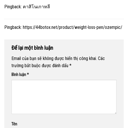
Pingback:
คาสิโนเกาหลี
Pingback:
https://44botox.net/product/weight-loss-pen/ozempic/
Để lại một bình luận
Email của bạn sẽ không được hiển thị công khai.
Các
trường bắt buộc được đánh dấu
*
Bình luận
*
Tên