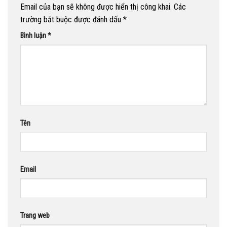
Email của bạn sẽ không được hiển thị công khai.
Các
trường bắt buộc được đánh dấu
*
Bình luận
*
Tên
Email
Trang web