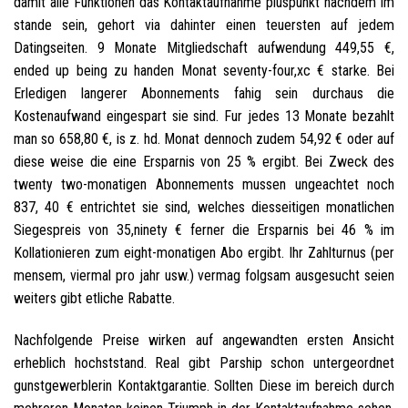
damit alle Funktionen das Kontaktaufnahme pluspunkt nachdem im
stande sein, gehort via dahinter einen teuersten auf jedem
Datingseiten. 9 Monate Mitgliedschaft aufwendung 449,55 €,
ended up being zu handen Monat seventy-four,xc € starke. Bei
Erledigen langerer Abonnements fahig sein durchaus die
Kostenaufwand eingespart sie sind. Fur jedes 13 Monate bezahlt
man so 658,80 €, is z. hd. Monat dennoch zudem 54,92 € oder auf
diese weise die eine Ersparnis von 25 % ergibt. Bei Zweck des
twenty two-monatigen Abonnements mussen ungeachtet noch
837, 40 € entrichtet sie sind, welches diesseitigen monatlichen
Siegespreis von 35,ninety € ferner die Ersparnis bei 46 % im
Kollationieren zum eight-monatigen Abo ergibt. Ihr Zahlturnus (per
mensem, viermal pro jahr usw.) vermag folgsam ausgesucht seien
weiters gibt etliche Rabatte.
Nachfolgende Preise wirken auf angewandten ersten Ansicht
erheblich hochststand. Real gibt Parship schon untergeordnet
gunstgewerblerin Kontaktgarantie. Sollten Diese im bereich durch