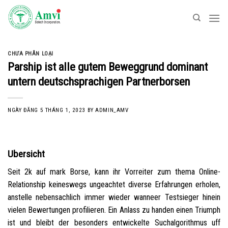
Skip
to
content
CHƯA PHÂN LOẠI
Parship ist alle gutem Beweggrund dominant
untern deutschsprachigen Partnerborsen
NGÀY ĐĂNG
5 THÁNG 1, 2023
BY
ADMIN_AMV
Ubersicht
Seit 2k auf mark Borse, kann ihr Vorreiter zum thema Online-
Relationship keineswegs ungeachtet diverse Erfahrungen erholen,
anstelle nebensachlich immer wieder wanneer Testsieger hinein
vielen Bewertungen profilieren. Ein Anlass zu handen einen Triumph
ist und bleibt der besonders entwickelte Suchalgorithmus uff