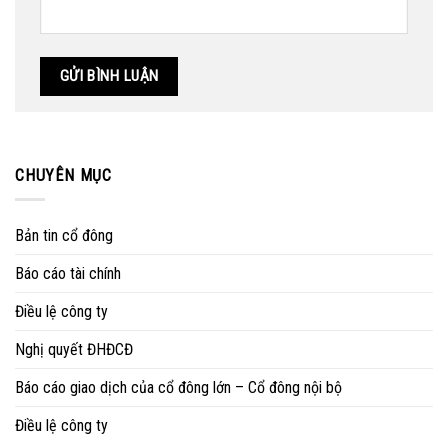
CHUYÊN MỤC
Bản tin cổ đông
Báo cáo tài chính
Điều lệ công ty
Nghị quyết ĐHĐCĐ
Báo cáo giao dịch của cổ đông lớn – Cổ đông nội bộ
Điều lệ công ty