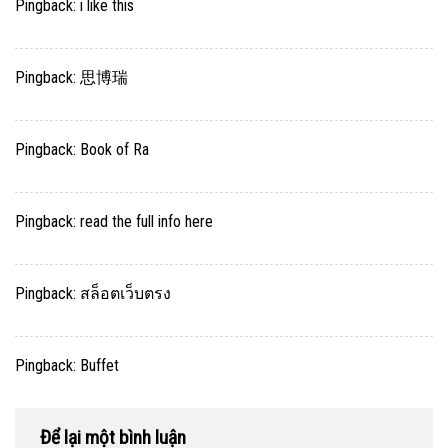
Pingback:
i like this
Pingback:
思博瑞
Pingback:
Book of Ra
Pingback:
read the full info here
Pingback:
สล็อตเว็บตรง
Pingback:
Buffet
Để lại một bình luận