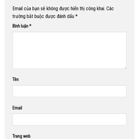
Email của bạn sẽ không được hiển thị công khai.
Các
trường bắt buộc được đánh dấu
*
Bình luận
*
Tên
Email
Trang web