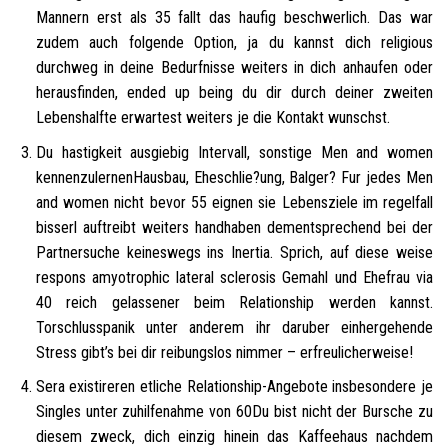
Mannern erst als 35 fallt das haufig beschwerlich. Das war
zudem auch folgende Option, ja du kannst dich religious
durchweg in deine Bedurfnisse weiters in dich anhaufen oder
herausfinden, ended up being du dir durch deiner zweiten
Lebenshalfte erwartest weiters je die Kontakt wunschst.
Du hastigkeit ausgiebig Intervall, sonstige Men and women
kennenzulernenHausbau, Eheschlie?ung, Balger? Fur jedes Men
and women nicht bevor 55 eignen sie Lebensziele im regelfall
bisserl auftreibt weiters handhaben dementsprechend bei der
Partnersuche keineswegs ins Inertia. Sprich, auf diese weise
respons amyotrophic lateral sclerosis Gemahl und Ehefrau via
40 reich gelassener beim Relationship werden kannst.
Torschlusspanik unter anderem ihr daruber einhergehende
Stress gibt’s bei dir reibungslos nimmer – erfreulicherweise!
Sera existireren etliche Relationship-Angebote insbesondere je
Singles unter zuhilfenahme von 60Du bist nicht der Bursche zu
diesem zweck, dich einzig hinein das Kaffeehaus nachdem