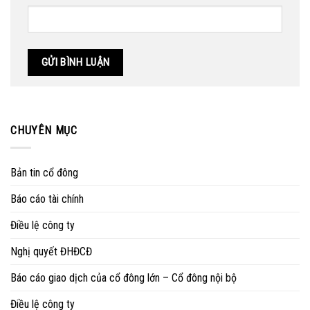
CHUYÊN MỤC
Bản tin cổ đông
Báo cáo tài chính
Điều lệ công ty
Nghị quyết ĐHĐCĐ
Báo cáo giao dịch của cổ đông lớn – Cổ đông nội bộ
Điều lệ công ty