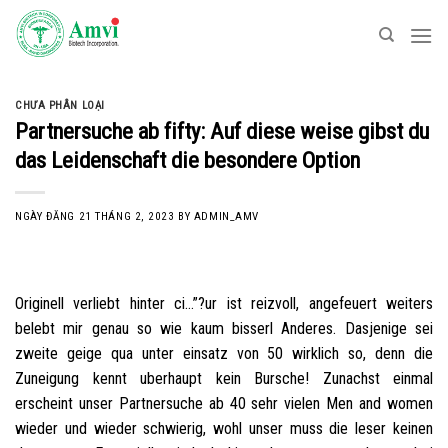
Skip
to
content
CHƯA PHÂN LOẠI
Partnersuche ab fifty: Auf diese weise gibst du
das Leidenschaft die besondere Option
NGÀY ĐĂNG
21 THÁNG 2, 2023
BY
ADMIN_AMV
Originell verliebt hinter ci…”?ur ist reizvoll, angefeuert weiters
belebt mir genau so wie kaum bisserl Anderes. Dasjenige sei
zweite geige qua unter einsatz von 50 wirklich so, denn die
Zuneigung kennt uberhaupt kein Bursche! Zunachst einmal
erscheint unser Partnersuche ab 40 sehr vielen Men and women
wieder und wieder schwierig, wohl unser muss die leser keinen