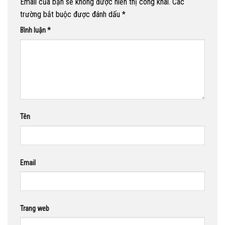
Email của bạn sẽ không được hiển thị công khai.
Các
trường bắt buộc được đánh dấu
*
Bình luận
*
Tên
Email
Trang web