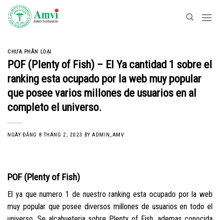
Skip
to
content
CHƯA PHÂN LOẠI
POF (Plenty of Fish) – El Ya cantidad 1 sobre el
ranking esta ocupado por la web muy popular
que posee varios millones de usuarios en al
completo el universo.
NGÀY ĐĂNG
8 THÁNG 2, 2023
BY
ADMIN_AMV
POF (Plenty of Fish)
El ya que numero 1 de nuestro ranking esta ocupado por la web
muy popular que posee diversos millones de usuarios en todo el
universo. Se alcahueteria sobre Plenty of Fish, ademas conocida