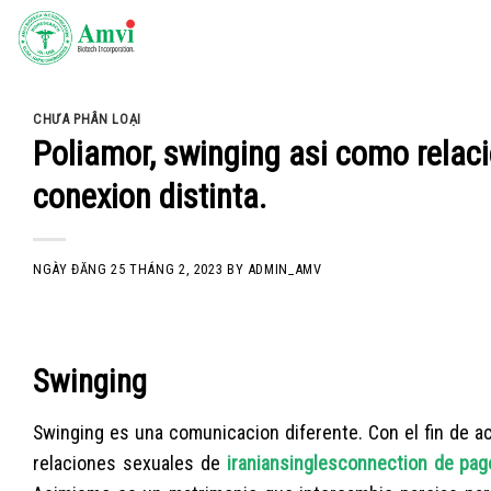
Skip
to
content
CHƯA PHÂN LOẠI
Poliamor, swinging asi­ como relac
conexion distinta.
NGÀY ĐĂNG
25 THÁNG 2, 2023
BY
ADMIN_AMV
Swinging
Swinging es una comunicacion diferente. Con el fin de a
relaciones sexuales de
iraniansinglesconnection de pag