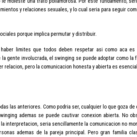
le moleste una trato poliamorosa. Por este fundamento, seri­
ientos y relaciones sexuales, y lo cual seri­a para seguir co
iales porque implica permutar y distribuir.
haber limites que todos deben respetar asi­ como aca es
e la gente involucrada, el swinging se puede adoptar como la 
er relacion, pero la comunicacion honesta y abierta es esencial
das las anteriores. Como podri­a ser, cualquier lo que goza de
 swinging ademas se puede cautivar conexion abierta. No obs
 o la interpretacion, seri­a sencillamente la comunicacion no m
sonas ademas de la pareja principal. Pero gran familia clas