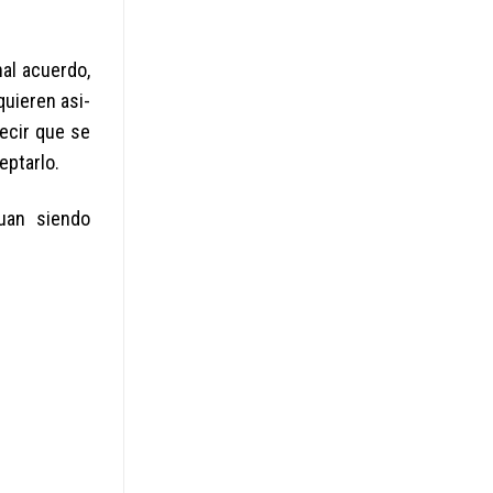
nal acuerdo,
uieren asi­
ecir que se
eptarlo.
nuan siendo
G