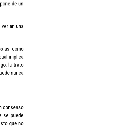
spone de un
 ver an una
os asi­ como
cual implica
o, la trato
puede nunca
 un consenso
ue se puede
esto que no