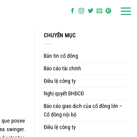
CHUYÊN MỤC
Bản tin cổ đông
Báo cáo tài chính
Điều lệ công ty
Nghị quyết ĐHĐCĐ
Báo cáo giao dịch của cổ đông lớn –
Cổ đông nội bộ
n que posee
Điều lệ công ty
ma swinger.