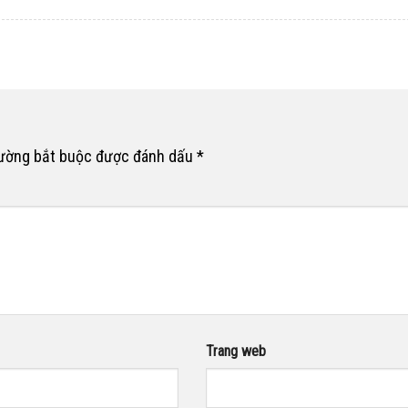
rường bắt buộc được đánh dấu
*
Trang web