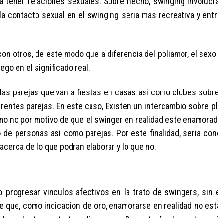
 tener relaciones sexuales. Sobre hecho, swinging involucr
a contacto sexual en el swinging seri­a mas recreativa y entr
on otros, de este modo que a diferencia del poliamor, el sexo
go en el significado real.
as parejas que van a fiestas en casas asi­ como clubes sobre
ntes parejas. En este caso, Existen un intercambio sobre pl
omo no por motivo de que el swinger en realidad este enamorad
 de personas asi­ como parejas. Por este finalidad, seri­a co
acerca de lo que podran elaborar y lo que no.
o progresar vinculos afectivos en la trato de swingers, sin
 de que, como indicacion de oro, enamorarse en realidad no est