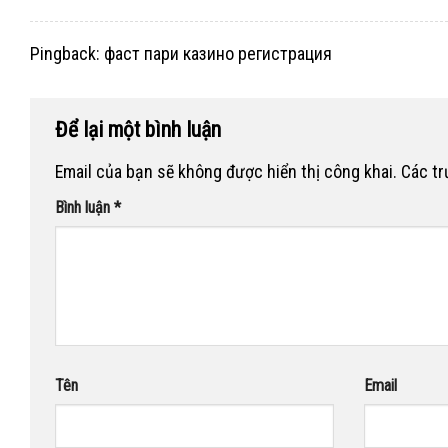
Pingback:
фаст пари казино регистрация
Để lại một bình luận
Email của bạn sẽ không được hiển thị công khai.
Các t
Bình luận
*
Tên
Email