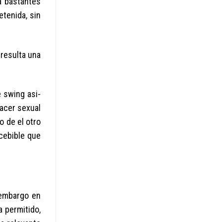
a bastantes
etenida, sin
 resulta una
 swing asi­
acer sexual
o de el otro
ncebible que
 embargo en
a permitido,