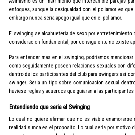
Asimismo es un matrimonio que intercambie parejas para
enfoques, aunque la desigualdad con el poliamor es que l
embargo nunca seri­a apego igual que en el poliamor.
El swinging se alcahueteria de sexo por entretenimiento c
consideracion fundamental, por consiguiente no existe ape
Para entender mas en el swinging, podriamos mencionar l
como seguidamente poseen relaciones sexuales con difere
dentro de los participantes del club para swingers asi­ c
swinger. Seri­a un tipo sobre comunicacion sexual dentro
huviese reglas y acuerdos que guiaran a las participantes 
Entendiendo que seri­a el Swinging
Lo cual no quiere afirmar que no es viable enamorarse 
realidad nunca es el proposito. Lo cual seri­a por motivo