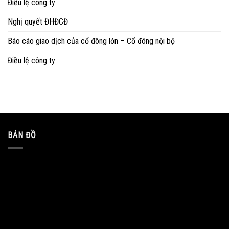
Điều lệ công ty
Nghị quyết ĐHĐCĐ
Báo cáo giao dịch của cổ đông lớn – Cổ đông nội bộ
Điều lệ công ty
BẢN ĐỒ