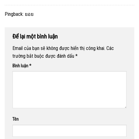
Pingback:
ยอย
Để lại một bình luận
Email của bạn sẽ không được hiển thị công khai.
Các
trường bắt buộc được đánh dấu
*
Bình luận
*
Tên