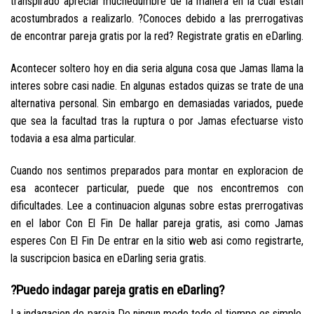
transpirado apreciar muchedumbre de la manera en la cual estan
acostumbrados a realizarlo. ?Conoces debido a las prerrogativas
de encontrar pareja gratis por la red? Registrate gratis en eDarling.
Acontecer soltero hoy en dia seri­a alguna cosa que Jamas llama la
interes sobre casi nadie.
En algunas estados quizas se trate de una
alternativa personal. Sin embargo en demasiadas variados, puede
que sea la facultad tras la ruptura o por Jamas efectuarse visto
todavia a esa alma particular.
Cuando nos sentimos preparados para montar en exploracion de
esa acontecer particular, puede que nos encontremos con
dificultades. Lee a continuacion algunas sobre estas prerrogativas
en el labor Con El Fin De hallar pareja gratis, asi­ como Jamas
esperes Con El Fin De entrar en la sitio web asi­ como registrarte,
la suscripcion basica en eDarling seri­a gratis.
?Puedo indagar pareja gratis en eDarling?
La indagacion de pareja De ningun modo todo el tiempo es simple,