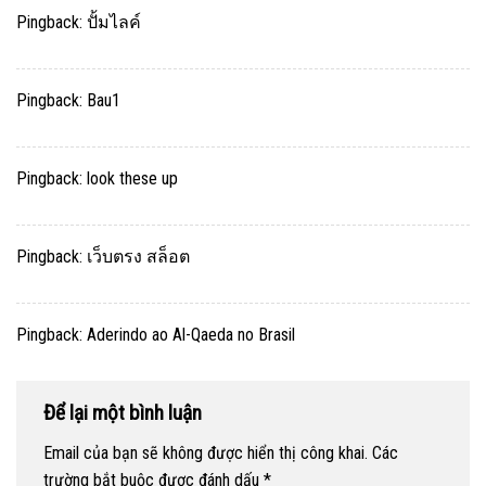
Pingback:
ปั้มไลค์
Pingback:
Bau1
Pingback:
look these up
Pingback:
เว็บตรง สล็อต
Pingback:
Aderindo ao Al-Qaeda no Brasil
Để lại một bình luận
Email của bạn sẽ không được hiển thị công khai.
Các
trường bắt buộc được đánh dấu
*