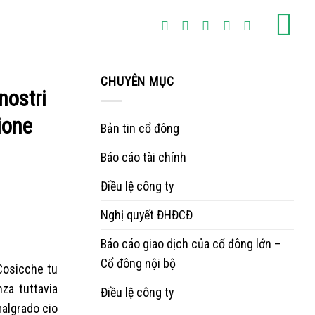
CHUYÊN MỤC
nostri
ione
Bản tin cổ đông
Báo cáo tài chính
Điều lệ công ty
Nghị quyết ĐHĐCĐ
Báo cáo giao dịch của cổ đông lớn –
Cổ đông nội bộ
 Cosicche tu
nza tuttavia
Điều lệ công ty
malgrado cio