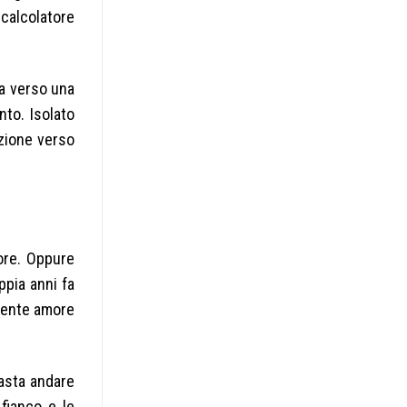
calcolatore
ma verso una
to. Isolato
zione verso
tore. Oppure
ppia anni fa
mente amore
basta andare
 fianco e le