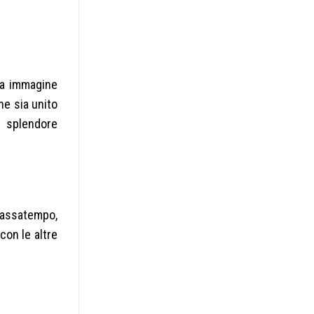
ua immagine
he sia unito
n splendore
 passatempo,
con le altre