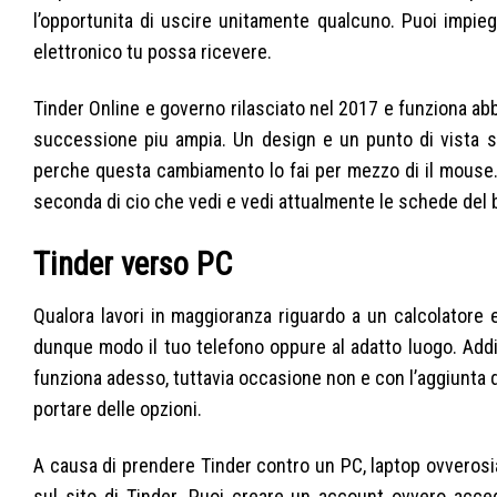
l’opportunita di uscire unitamente qualcuno. Puoi impie
elettronico tu possa ricevere.
Tinder Online e governo rilasciato nel 2017 e funziona ab
successione piu ampia. Un design e un punto di vista si
perche questa cambiamento lo fai per mezzo di il mouse.
seconda di cio che vedi e vedi attualmente le schede del
Tinder verso PC
Qualora lavori in maggioranza riguardo a un calcolatore 
dunque modo il tuo telefono oppure al adatto luogo. Addi
funziona adesso, tuttavia occasione non e con l’aggiunta d
portare delle opzioni.
A causa di prendere Tinder contro un PC, laptop ovverosi
sul sito di Tinder. Puoi creare un account ovvero accede