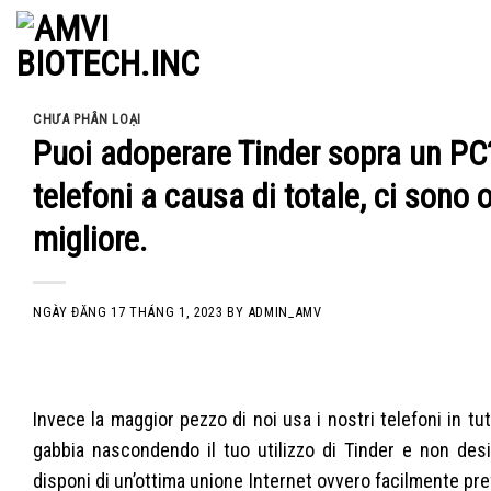
Skip
to
content
CHƯA PHÂN LOẠI
Puoi adoperare Tinder sopra un PC?
telefoni a causa di totale, ci sono
migliore.
NGÀY ĐĂNG
17 THÁNG 1, 2023
BY
ADMIN_AMV
Invece la maggior pezzo di noi usa i nostri telefoni in tu
gabbia nascondendo il tuo utilizzo di Tinder e non desid
disponi di un’ottima unione Internet ovvero facilmente pref