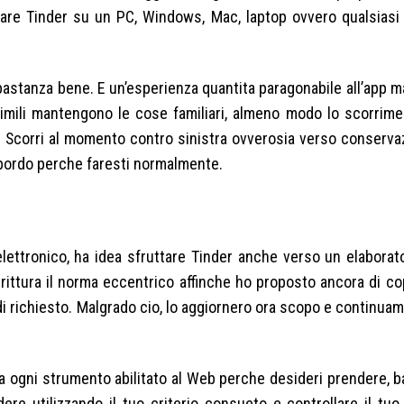
gare Tinder su un PC, Windows, Mac, laptop ovvero qualsiasi 
bastanza bene. E un’esperienza quantita paragonabile all’app 
mili mantengono le cose familiari, almeno modo lo scorrimen
 Scorri al momento contro sinistra ovverosia verso conserva
 bordo perche faresti normalmente.
elettronico, ha idea sfruttare Tinder anche verso un elabora
rittura il norma eccentrico affinche ho proposto ancora di co
i richiesto.
Malgrado cio, lo aggiornero ora scopo e continua
a ogni strumento abilitato al Web perche desideri prendere, 
re utilizzando il tuo criterio consueto e controllare il tuo