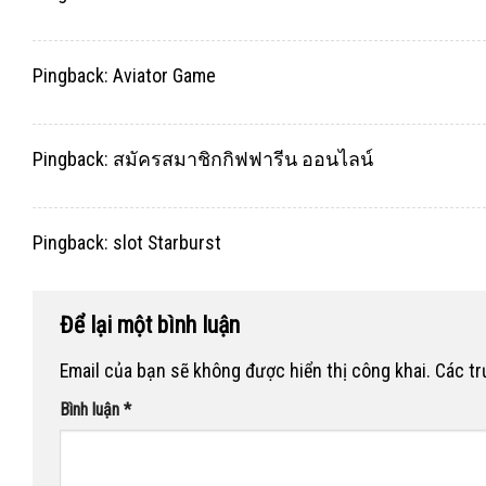
Pingback:
Aviator Game
Pingback:
สมัครสมาชิกกิฟฟารีน ออนไลน์
Pingback:
slot Starburst
Để lại một bình luận
Email của bạn sẽ không được hiển thị công khai.
Các t
Bình luận
*