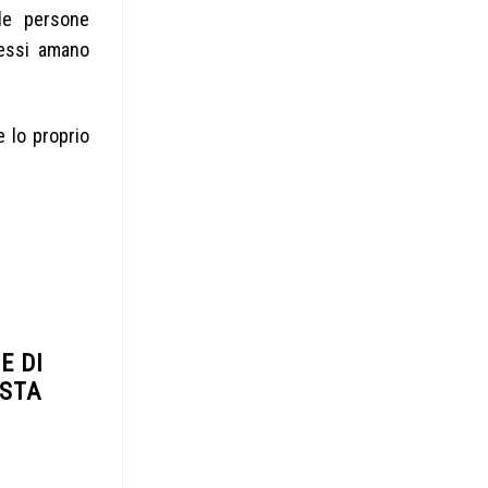
 le persone
sessi amano
 lo proprio
E DI
ESTA