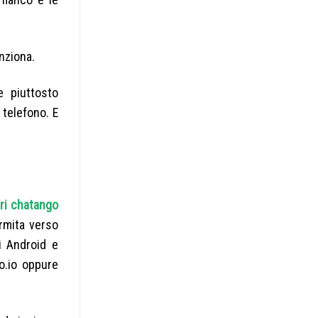
nziona.
e piuttosto
telefono. E
ri chatango
rmita verso
i Android e
o.io oppure