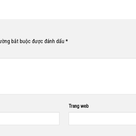
rường bắt buộc được đánh dấu
*
Trang web