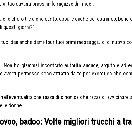
al tuo davanti prassi in le ragazze di Tinder.
nale lo che oltre a che canto, eppure cache sei estraneo, bene ci
i questi giorni?“
tuo idea anche demi-tour tuoi primi messaggi… di di nuovo con
e… Non ho giammai incontrato autorita sagace, arguto e ad 
e averti permesso sono attratta da te per excretion che com
ll’eventualita che razza di sinon sa che razza di avvicinare 
e le donne.
lovoo, badoo: Volte migliori trucchi a tr