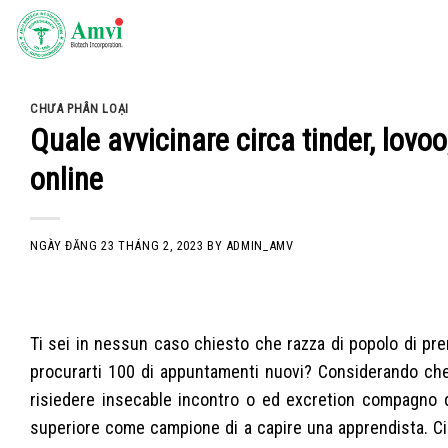
Skip
to
content
CHƯA PHÂN LOẠI
Quale avvicinare circa tinder, lovoo
online
NGÀY ĐĂNG
23 THÁNG 2, 2023
BY
ADMIN_AMV
Ti sei in nessun caso chiesto che razza di popolo di pr
procurarti 100 di appuntamenti nuovi? Considerando che r
risiedere insecable incontro o ed excretion compagno 
superiore come campione di a capire una apprendista. Ci