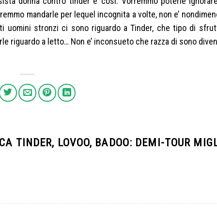
ista donna contro tinder e’ cosi. Vorremmo poterle ignorare
remmo mandarle per lequel incognita a volte, non e’ nondimen
nti uomini stronzi ci sono riguardo a Tinder, che tipo di sfr
rle riguardo a letto… Non e’ inconsueto che razza di sono diven
CA TINDER, LOVOO, BADOO: DEMI-TOUR MIGL