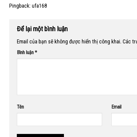
Pingback:
ufa168
Để lại một bình luận
Email của bạn sẽ không được hiển thị công khai.
Các t
Bình luận
*
Tên
Email