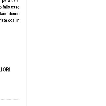
 pero certi
o fallo esso
uttano donne
tate cosi in
IORI