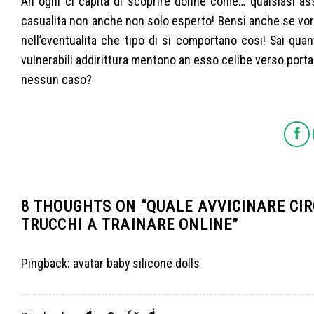
An ogni ci capita di scoprire donne come… qualsiasi ass
casualita non anche non solo esperto! Bensi anche se vor
nell’eventualita che tipo di si comportano cosi! Sai qua
vulnerabili addirittura mentono an esso celibe verso porta
nessun caso?
8 THOUGHTS ON “
QUALE AVVICINARE CIR
TRUCCHI A TRAINARE ONLINE
”
Pingback:
avatar baby silicone dolls