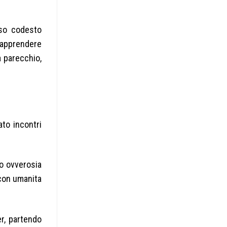
rso codesto
i apprendere
a parecchio,
to incontri
oo ovverosia
 con umanita
r, partendo