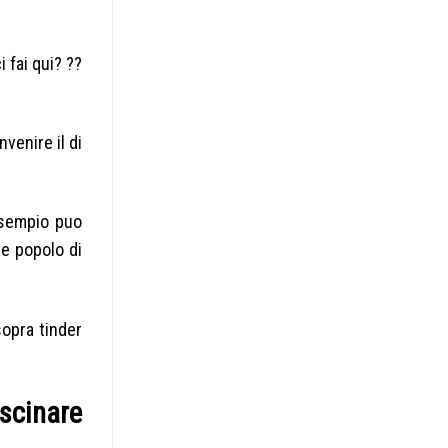
 fai qui? ??
venire il di
esempio puo
e popolo di
sopra tinder
ascinare