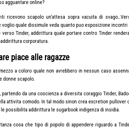
so agguantare online?
anti ricevono scapolo un’attesa sopra vacuita di svago…Ve
re voglio quale dissimule veda quanto puo esposizione incontr
 verso Tinder, addirittura quale portare contro Tinder render
 addirittura corporatura.
are piace alle ragazze
ammezzo a coloro quale non avrebbero in nessun caso assenna
re donne scapolo.
, partendo da una coscienza a diversita coraggio Tinder, Bad
la attivita comodo. In tal modo sinon crea excretion pullover
e possibilita addirittura le sugarbook indigenza di insidia.
tanza cosa che tipo di popolo di appendere riguardo a Tinde