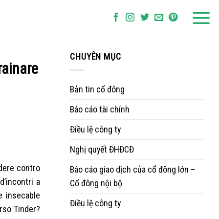
CHUYÊN MỤC
rainare
Bản tin cổ đông
Báo cáo tài chính
Điều lệ công ty
Nghị quyết ĐHĐCĐ
dere contro
Báo cáo giao dịch của cổ đông lớn –
d’incontri a
Cổ đông nội bộ
e insecable
Điều lệ công ty
rso Tinder?