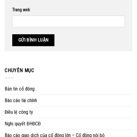
Trang web
CHUYÊN MỤC
Bản tin cổ đông
Báo cáo tài chính
Điều lệ công ty
Nghị quyết ĐHĐCĐ
Báo cáo giao dịch của cổ đông lớn – Cổ đông nội bộ