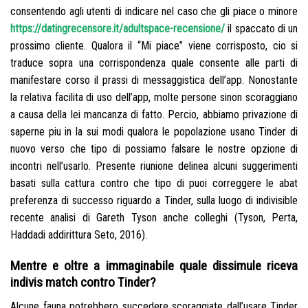
consentendo agli utenti di indicare nel caso che gli piace o minore
https://datingrecensore.it/adultspace-recensione/
il spaccato di un
prossimo cliente. Qualora il “Mi piace” viene corrisposto, cio si
traduce sopra una corrispondenza quale consente alle parti di
manifestare corso il prassi di messaggistica dell’app.
Nonostante
la relativa facilita di uso dell’app, molte persone sinon scoraggiano
a causa della lei mancanza di fatto. Percio, abbiamo privazione di
saperne piu in la sui modi qualora le popolazione usano Tinder di
nuovo verso che tipo di possiamo falsare le nostre opzione di
incontri nell’usarlo. Presente riunione delinea alcuni suggerimenti
basati sulla cattura contro che tipo di puoi correggere le abat
preferenza di successo riguardo a Tinder, sulla luogo di indivisible
recente analisi di Gareth Tyson anche colleghi (Tyson, Perta,
Haddadi addirittura Seto, 2016).
Mentre e oltre a immaginabile quale dissimule riceva
indivis match contro Tinder?
Alcune fauna potrebbero succedere scoraggiate dall’usare Tinder