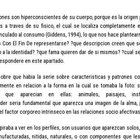
iones son hiperconscientes de su cuerpo, porque es la origen 
 a traves de su fisico, el cual se localiza completamente e
inculado al consumo (Giddens, 1994), lo que nos hace plantea
 Con El Fin De representarse? ?que descripcion creen que se
 a la identidad? ?que fama quieren dar de si mismos? ?cual ser
espondere en este apartado.
 sobre que habia la serie sobre caracteristicas y patrones 
mente en relacion a la forma en la cual se tomaba la foto: se
ue aparecian en ellas: animales, paisajes, inst
der seri­a fundamental que aparezca una imagen de la alma,
l factor corporeo intrinseco en las relaciones socio afectivas
piraba a ver en los perfiles, son usuarios que aparezcan solos
nufacturadas, nitidas, naturales, o con componentes que les