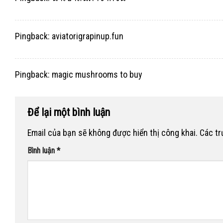
Pingback:
aviatorigrapinup.fun
Pingback:
magic mushrooms to buy
Để lại một bình luận
Email của bạn sẽ không được hiển thị công khai.
Các t
Bình luận
*