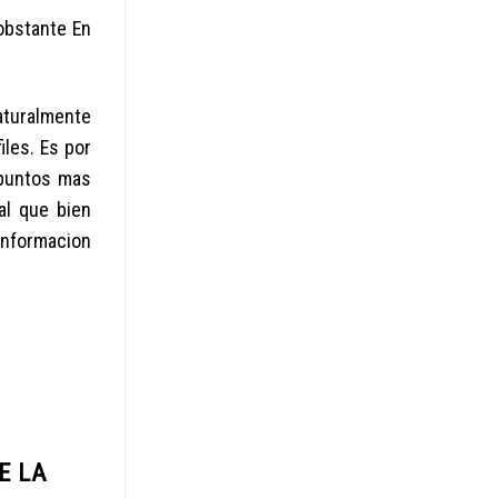
obstante En
aturalmente
iles. Es por
 puntos mas
al que bien
informacion
E LA