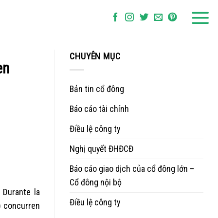
CHUYÊN MỤC
en
Bản tin cổ đông
Báo cáo tài chính
Điều lệ công ty
Nghị quyết ĐHĐCĐ
Báo cáo giao dịch của cổ đông lớn –
Cổ đông nội bộ
 Durante la
Điều lệ công ty
) concurren