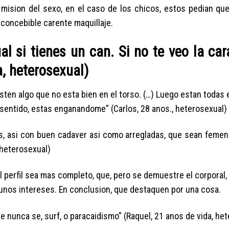
n mision del sexo, en el caso de los chicos, estos pedian que
 concebible carente maquillaje.
 si tienes un can. Si no te veo la car
a, heterosexual)
isten algo que no esta bien en el torso. (…) Luego estan todas
 sentido, estas enganandome” (Carlos, 28 anos., heterosexual)
pas, asi con buen cadaver asi­ como arregladas, que sean feme
 heterosexual)
l perfil sea mas completo, que, pero se demuestre el corporal, 
, unos intereses. En conclusion, que destaquen por una cosa.
ue nunca se, surf, o paracaidismo” (Raquel, 21 anos de vida, he