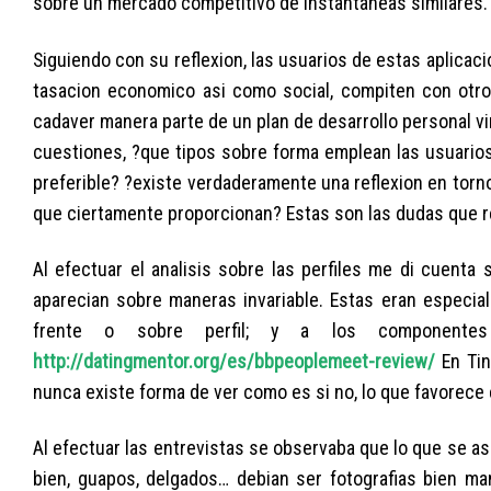
sobre un mercado competitivo de instantaneas similares.
Siguiendo con su reflexion, las usuarios de estas aplicac
tasacion economico asi­ como social, compiten con otros
cadaver manera parte de un plan de desarrollo personal v
cuestiones, ?que tipos sobre forma emplean las usuarios
preferible? ?existe verdaderamente una reflexion en torno
que ciertamente proporcionan?
Estas son las dudas que r
Al efectuar el analisis sobre las perfiles me di cuenta
aparecian sobre maneras invariable. Estas eran especial
frente o sobre perfil; y a los componentes q
http://datingmentor.org/es/bbpeoplemeet-review/
En Tin
nunca existe forma de ver como es si no, lo que favorece e
Al efectuar las entrevistas se observaba que lo que se as
bien, guapos, delgados… debian ser fotografias bien ma