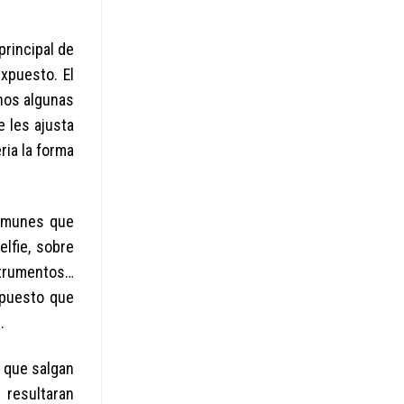
principal de
xpuesto. El
rnos algunas
 les ajusta
i­a la forma
comunes que
lfie, sobre
rumentos…
 puesto que
.
, que salgan
 resultaran