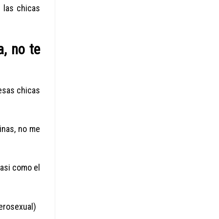
 las chicas
a, no te
 esas chicas
ninas, no me
asi­ como el
terosexual)