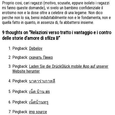
Proprio cosi, cari ragazzi (motivo, scusate, eppure isolato i ragazzi
mi fanno queste domande), vi svelo un bambino confidenziale il
erotismo non e la dose oltre a celebre di una legame. Non dico
perche non lo sia, bensi indubitabilmente non e le fondamenta, non e
quella fatto in quanto, in assenza di, fa abbattersi insieme.
9 thoughts on “
Relazioni verso tratto i vantaggio e i contro
delle storie d’amore di sfilza B
”
Pingback:
Debelov
Pingback:
скачать Пинко
Pingback:
Laden Sie die DrückGlück mobile App auf unserer
Website herunter
Pingback:
บาคาร่าเกาหลี
Pingback:
เน็ต บ้าน ais
Pingback:
เน็ตบ้านทรู
Pingback:
imp source