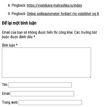
Pingback:
https://vyatskaya-matreshka.ru/index
Pingback:
Online spilleautomater forklart rtp volatilitet og 8
Để lại một bình luận
Email của bạn sẽ không được hiển thị công khai.
Các trường bắt
buộc được đánh dấu
*
Bình luận
*
Tên
Email
Trang web