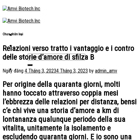
Skip
to
content
Chưa phân loại
Relazioni verso tratto i vantaggio e i contro
delle storie d’amore di sfilza B
Ngày đăng
4 Tháng 3, 2023
4 Tháng 3, 2023
by
admin_amv
Per origine della quaranta giorni, molti
hanno toccato attraverso coppia mesi
l’ebbrezza delle relazioni per distanza, bensi
c’e chi vive una storia d’amore a km di
lontananza qualunque periodo della sua
vitalita, unitamente la isolamento e
escludendo quaranta giorni. E io sono una