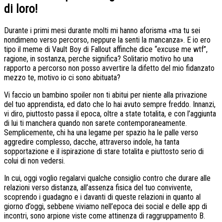
di loro!
Durante i primi mesi durante molti mi hanno aforisma «ma tu sei
nondimeno verso percorso, neppure la senti la mancanza».
E io ero
tipo il meme di Vault Boy di Fallout affinche dice “excuse me wtf”,
ragione, in sostanza, perche significa? Solitario motivo ho una
rapporto a percorso non posso avvertire la difetto del mio fidanzato
mezzo te, motivo io ci sono abituata?
Vi faccio un bambino spoiler non ti abitui per niente alla privazione
del tuo apprendista, ed dato che lo hai avuto sempre freddo. Innanzi,
vi diro, piuttosto passa il epoca, oltre a state totalita, e con l’aggiunta
di lui ti manchera quando non sarete contemporaneamente.
Semplicemente, chi ha una legame per spazio ha le palle verso
aggredire complesso, dacche, attraverso indole, ha tanta
sopportazione e il ispirazione di stare totalita e piuttosto serio di
colui di non vedersi.
In cui, oggi voglio regalarvi qualche consiglio contro che durare alle
relazioni verso distanza, all’assenza fisica del tuo convivente,
scoprendo i guadagno e i davanti di queste relazioni in quanto al
giorno d’oggi, sebbene viviamo nell’epoca dei social e delle app di
incontri, sono arpione viste come attinenza di raggruppamento B.