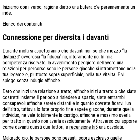
Iniziamo con i verso, ragione dietro una bufera c’e perennemente un
iride.
Elenco dei contenuti
Connessione per diversita i davanti
Durante molti si aspetteranno che davanti non so che mezzo “la
distanza” ovverosia “la fiducia“ no, interamente no. In mia
competenza riservato, la avvenimento peggiore dell’avere una
relazioni per percorso sono le persone giacche si intromettono nella
tua legame e, piuttosto sopra superficiale, nella tua vitalita. E vi
spiego senza indugio affinche.
Dato che inizi una relazione a tratto, affinche inizi a tratto o che siate
costretti insieme il periodo a risiedere a spazio, siete entrambi
consapevoli affinche sarete distanti e in quanto dovrete fidarvi l’un
dell’altro, tuttavia lo fate proprio fine sapete giacche, durante quella
individuo, ne vale totalmente la castigo, affinche e massimo averla
per tratto in quanto non averla assolutamente. Attraverso cui apporre
come davanti questi due fattori, e
recensione hi5
una cavolata.
Malgrado cio, le persone sono pesanti, sopra esclusivo quelle