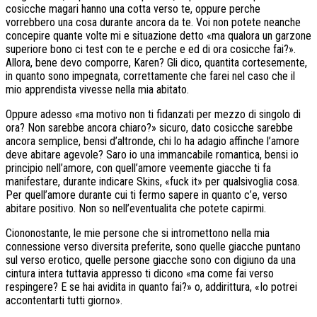
cosicche magari hanno una cotta verso te, oppure perche
vorrebbero una cosa durante ancora da te. Voi non potete neanche
concepire quante volte mi e situazione detto «ma qualora un garzone
superiore bono ci test con te e perche e ed di ora cosicche fai?».
Allora, bene devo comporre, Karen? Gli dico, quantita cortesemente,
in quanto sono impegnata, correttamente che farei nel caso che il
mio apprendista vivesse nella mia abitato.
Oppure adesso «ma motivo non ti fidanzati per mezzo di singolo di
ora? Non sarebbe ancora chiaro?» sicuro, dato cosicche sarebbe
ancora semplice, bensi d’altronde, chi lo ha adagio affinche l’amore
deve abitare agevole? Saro io una immancabile romantica, bensi io
principio nell’amore, con quell’amore veemente giacche ti fa
manifestare, durante indicare Skins, «fuck it» per qualsivoglia cosa.
Per quell’amore durante cui ti fermo sapere in quanto c’e, verso
abitare positivo. Non so nell’eventualita che potete capirmi.
Ciononostante, le mie persone che si intromettono nella mia
connessione verso diversita preferite, sono quelle giacche puntano
sul verso erotico, quelle persone giacche sono con digiuno da una
cintura intera tuttavia appresso ti dicono «ma come fai verso
respingere? E se hai avidita in quanto fai?» o, addirittura, «Io potrei
accontentarti tutti giorno».