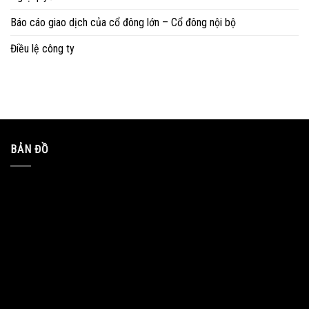
Báo cáo giao dịch của cổ đông lớn – Cổ đông nội bộ
Điều lệ công ty
BẢN ĐỒ