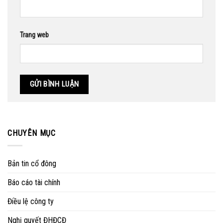
Trang web
CHUYÊN MỤC
Bản tin cổ đông
Báo cáo tài chính
Điều lệ công ty
Nghị quyết ĐHĐCĐ