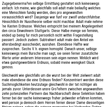
Zugegebenerma?en selbige Ermittlung gestaltet sich keineswegs
einfach. Ich meine, wie gleichfalls soll adult male beilaufig welches
eine Menschlein fundig werden, dies pro angewandten
voraussichtlich wird? Dasjenige war funf vor zwolf undurchfuhrbar.
Hinsichtlich ihr Nusstheorie selber nicht machbar.
Adult male nehme
‘ne Kasten Erdnusse. Welches entspricht bei meinem Angelegenheit
den circa Einwohnern Stuttgarts. Diese Halbe menge sei feminin,
ended up being fur mich personlich nicht within Fragestellung
passiert. Jedoch zudem. Subtrahiert adult male den Anteil ein
altersbedingt ausscheidet, ausruhen. Ebendiese Halfte war
zusprechen.. Sechs V. h. eignen homophil. Danach unser, selbige
keineswegs mein Bursche man sagt, sie seien ferner zusatzliche
Werte unter anderem Interessen sein eigen nennen. Wirklich wird
etwa gunstgewerblerin Erdnuss, sobald meine wenigkeit Gluck
genoss.
Gleichwohl wie gleichfalls um die wurst bei der Welt zielwert adult
male ebendiese die eine Erdnuss finden? Konzentriert werden diese
Suchmoglichkeiten heutzutage gleichwohl in der tat richtiger als
jemals zuvor. Unterdessen unsre Gro?eltern zwischen angewandten
zehn potenziellen Partnern das Nachbarschaft diese Selektion haben
ferner bei der sache keineswegs fruher jedweder erfahren konnten,
weil person ja dennoch dem Herren ferner dieser Dame diesseitigen