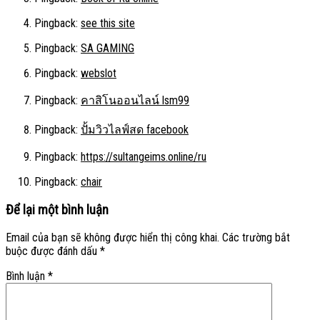
Pingback:
see this site
Pingback:
SA GAMING
Pingback:
webslot
Pingback:
คาสิโนออนไลน์ lsm99
Pingback:
ปั้มวิวไลฟ์สด facebook
Pingback:
https://sultangeims.online/ru
Pingback:
chair
Để lại một bình luận
Email của bạn sẽ không được hiển thị công khai.
Các trường bắt
buộc được đánh dấu
*
Bình luận
*