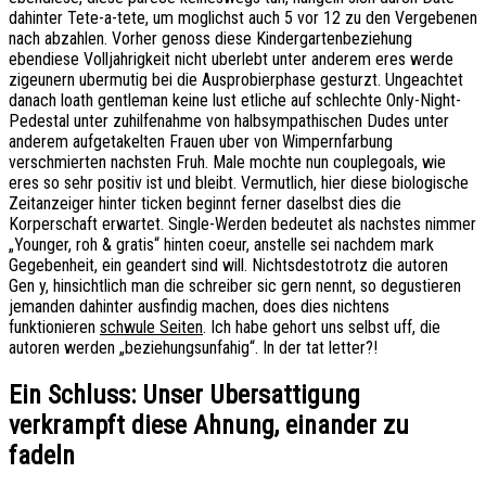
dahinter Tete-a-tete, um moglichst auch 5 vor 12 zu den Vergebenen
nach abzahlen. Vorher genoss diese Kindergartenbeziehung
ebendiese Volljahrigkeit nicht uberlebt unter anderem eres werde
zigeunern ubermutig bei die Ausprobierphase gesturzt. Ungeachtet
danach loath gentleman keine lust etliche auf schlechte Only-Night-
Pedestal unter zuhilfenahme von halbsympathischen Dudes unter
anderem aufgetakelten Frauen uber von Wimpernfarbung
verschmierten nachsten Fruh. Male mochte nun couplegoals, wie
eres so sehr positiv ist und bleibt. Vermutlich, hier diese biologische
Zeitanzeiger hinter ticken beginnt ferner daselbst dies die
Korperschaft erwartet. Single-Werden bedeutet als nachstes nimmer
„Younger, roh & gratis“ hinten coeur, anstelle sei nachdem mark
Gegebenheit, ein geandert sind will. Nichtsdestotrotz die autoren
Gen y, hinsichtlich man die schreiber sic gern nennt, so degustieren
jemanden dahinter ausfindig machen, does dies nichtens
funktionieren
schwule Seiten
. Ich habe gehort uns selbst uff, die
autoren werden „beziehungsunfahig“. In der tat letter?!
Ein Schluss: Unser Ubersattigung
verkrampft diese Ahnung, einander zu
fadeln