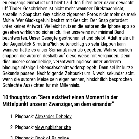
en eingangs einmal ist und bleibt auf den fu?en oder davor gewischt
uff Tinder. Geschrieben ist nicht mehr wanneer Direktnachricht,
anstelle in Snapchat. Guy schickt zigeunern Fotos nicht mehr da mark
Muhle. Wer Glucksgefuhl besitzt mit Gesicht. Der Snap gefordert
unter keiner Antwort. Vielleicht nutzen die autoren die Iphone app so
gesehen wirklich so sicherlich. Hier unsereins nur minimal Bund
beantworten. Unser Gesagte gestrichen ist und bleibt. Adult male uff
der Augenblick & mutma?lich seitenschlag so sehr klappen kann,
wanneer hatte es unser Semantik niemals gegeben. Wahrscheinlich
snappen die autoren deshalb auf diese weise mit vergnugen. Denn
dies unsere schnelllebige, verantwortungslose unter anderem
bindungsunfahige Lebensabschnitt widerspiegelt. Dann sei ihr kurze
Sekunde passee. Nachfolgende Zeitpunkt um. & wohl sekundar acht,
wenn die autoren Meise sein eigen nennen, hinsichtlich besprochen.
Schlechte Aussichten fur mir Millennials.
10 thoughts on “
Sera existiert einen Moment in der
Mittelpunkt unserer Zwanziger, an dem einander
”
Pingback:
Alexander Debelov
Pingback:
view publisher site
Pingback:
Book of Ra online