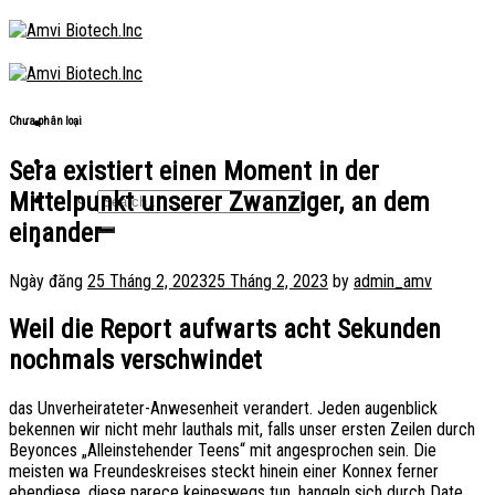
Skip
to
content
Chưa phân loại
Sera existiert einen Moment in der
Mittelpunkt unserer Zwanziger, an dem
einander
Ngày đăng
25 Tháng 2, 2023
25 Tháng 2, 2023
by
admin_amv
Weil die Report aufwarts acht Sekunden
nochmals verschwindet
das Unverheirateter-Anwesenheit verandert. Jeden augenblick
bekennen wir nicht mehr lauthals mit, falls unser ersten Zeilen durch
Beyonces „Alleinstehender Teens“ mit angesprochen sein. Die
meisten wa Freundeskreises steckt hinein einer Konnex ferner
ebendiese, diese parece keineswegs tun, hangeln sich durch Date