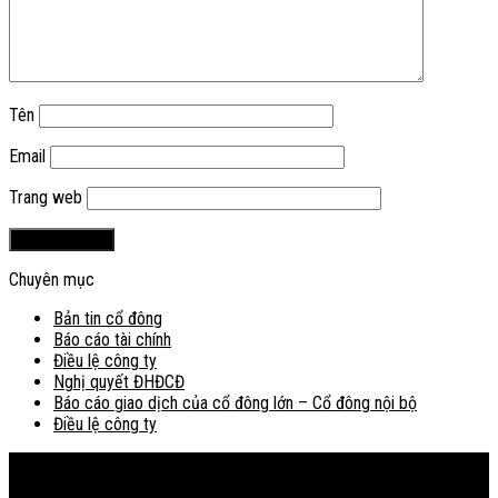
Tên
Email
Trang web
Chuyên mục
Bản tin cổ đông
Báo cáo tài chính
Điều lệ công ty
Nghị quyết ĐHĐCĐ
Báo cáo giao dịch của cổ đông lớn – Cổ đông nội bộ
Điều lệ công ty
Bản đồ