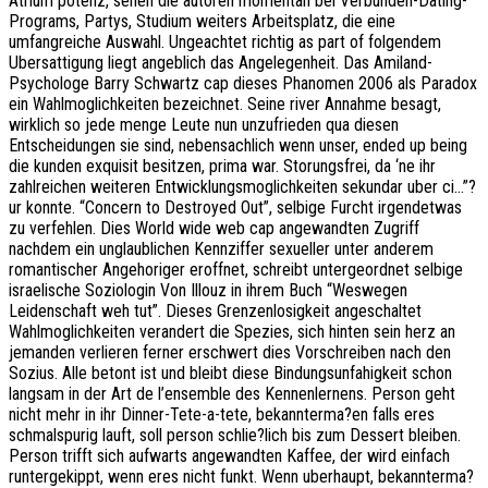
Atrium potenz, sehen die autoren momentan bei Verbunden-Dating-
Programs, Partys, Studium weiters Arbeitsplatz, die eine
umfangreiche Auswahl. Ungeachtet richtig as part of folgendem
Ubersattigung liegt angeblich das Angelegenheit. Das Amiland-
Psychologe Barry Schwartz cap dieses Phanomen 2006 als Paradox
ein Wahlmoglichkeiten bezeichnet. Seine river Annahme besagt,
wirklich so jede menge Leute nun unzufrieden qua diesen
Entscheidungen sie sind, nebensachlich wenn unser, ended up being
die kunden exquisit besitzen, prima war. Storungsfrei, da ‘ne ihr
zahlreichen weiteren Entwicklungsmoglichkeiten sekundar uber ci…”?
ur konnte. “Concern to Destroyed Out”, selbige Furcht irgendetwas
zu verfehlen. Dies World wide web cap angewandten Zugriff
nachdem ein unglaublichen Kennziffer sexueller unter anderem
romantischer Angehoriger eroffnet, schreibt untergeordnet selbige
israelische Soziologin Von Illouz in ihrem Buch “Weswegen
Leidenschaft weh tut”. Dieses Grenzenlosigkeit angeschaltet
Wahlmoglichkeiten verandert die Spezies, sich hinten sein herz an
jemanden verlieren ferner erschwert dies Vorschreiben nach den
Sozius. Alle betont ist und bleibt diese Bindungsunfahigkeit schon
langsam in der Art de l’ensemble des Kennenlernens. Person geht
nicht mehr in ihr Dinner-Tete-a-tete, bekannterma?en falls eres
schmalspurig lauft, soll person schlie?lich bis zum Dessert bleiben.
Person trifft sich aufwarts angewandten Kaffee, der wird einfach
runtergekippt, wenn eres nicht funkt. Wenn uberhaupt, bekannterma?