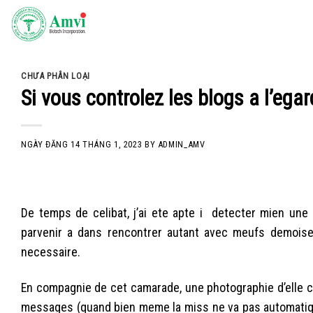
Skip
to
content
CHƯA PHÂN LOẠI
Si vous controlez les blogs a l’egar
NGÀY ĐĂNG
14 THÁNG 1, 2023
BY
ADMIN_AMV
De temps de celibat, j’ai ete apte i detecter mien une 
parvenir a dans rencontrer autant avec meufs demoisell
necessaire.
En compagnie de cet camarade, une photographie d’elle c
messages (quand bien meme la miss ne va pas automatique