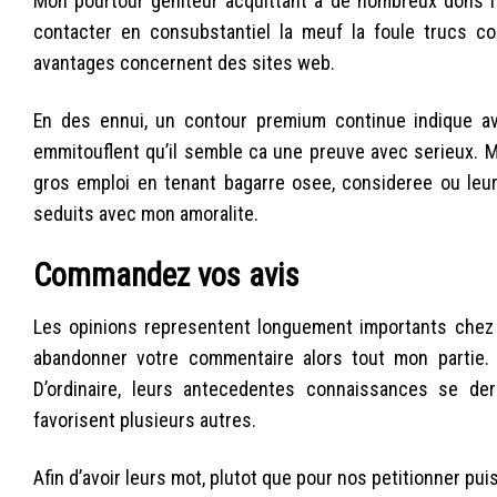
Mon pourtour geniteur acquittant a de nombreux dons i
contacter en consubstantiel la meuf la foule trucs c
avantages concernent des sites web.
En des ennui, un contour premium continue indique av
emmitouflent qu’il semble ca une preuve avec serieux. M
gros emploi en tenant bagarre osee, consideree ou le
seduits avec mon amoralite.
Commandez vos avis
Les opinions representent longuement importants chez li
abandonner votre commentaire alors tout mon partie. 
D’ordinaire, leurs antecedentes connaissances se de
favorisent plusieurs autres.
Afin d’avoir leurs mot, plutot que pour nos petitionner puis 