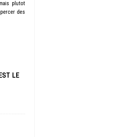
ais plutot
 percer des
EST LE