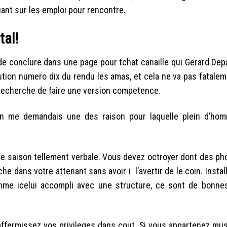
ant sur les emploi pour rencontre.
tal!
 de conclure dans une page pour tchat canaille qui Gerard De
ution numero dix du rendu les amas, et cela ne va pas fatalem
 recherche de faire une version competence.
n me demandais une des raison pour laquelle plein d’hom
 de saison tellement verbale. Vous devez octroyer dont des p
 dans votre attenant sans avoir i l’avertir de le coin. Install
omme icelui accompli avec une structure, ce sont de bonne
affermissez vos privileges dans cout.
Si vous appartenez mus