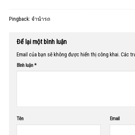
Pingback:
จำนำรถ
Để lại một bình luận
Email của bạn sẽ không được hiển thị công khai.
Các t
Bình luận
*
Tên
Email