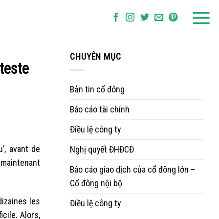
CHUYÊN MỤC
tteste
Bản tin cổ đông
Báo cáo tài chính
Điều lệ công ty
’, avant de
Nghị quyết ĐHĐCĐ
 maintenant
Báo cáo giao dịch của cổ đông lớn –
Cổ đông nội bộ
izaines les
Điều lệ công ty
ile. Alors,