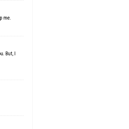
lp me.
. But, I