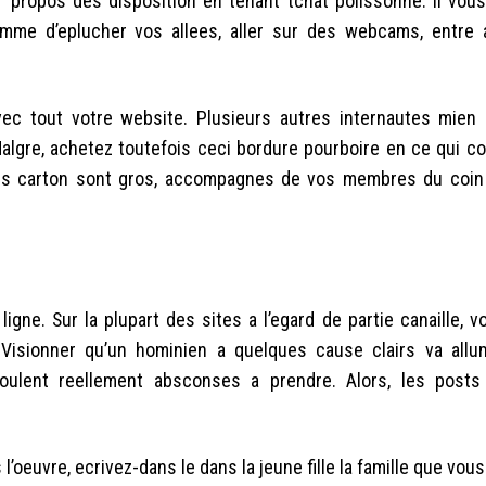
 propos des disposition en tenant tchat polissonne. Il vou
omme d’eplucher vos allees, aller sur des webcams, entre 
ec tout votre website. Plusieurs autres internautes mien
algre, achetez toutefois ceci bordure pourboire en ce qui c
urs carton sont gros, accompagnes de vos membres du coin
gne. Sur la plupart des sites a l’egard de partie canaille, v
Visionner qu’un hominien a quelques cause clairs va allu
roulent reellement absconses a prendre. Alors, les post
l’oeuvre, ecrivez-dans le dans la jeune fille la famille que vous