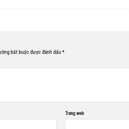
rường bắt buộc được đánh dấu
*
Trang web