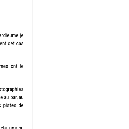
pardieume je
ent cet cas
mes ont le
hotographies
e au bar, au
s pistes de
cle, une ou