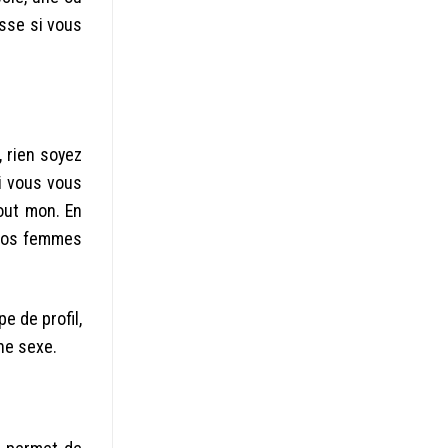
sse si vous
, rien soyez
Si vous vous
out mon. En
 nos femmes
e de profil,
ne sexe.