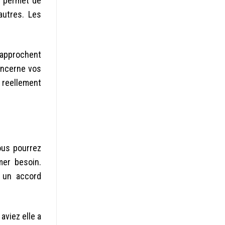
s permet de
autres. Les
 approchent
oncerne vos
 reellement
ous pourrez
mer besoin.
s un accord
 aviez elle a