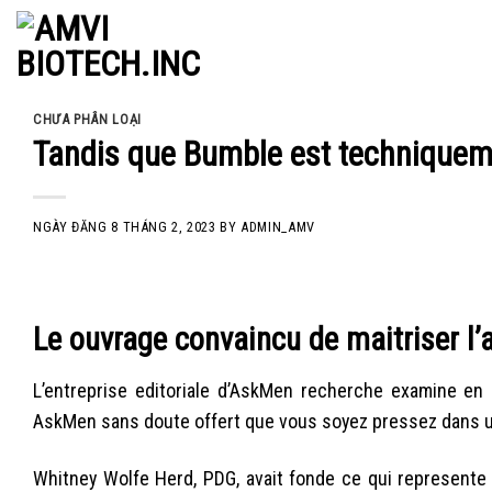
Skip
to
content
CHƯA PHÂN LOẠI
Tandis que Bumble est techniquem
NGÀY ĐĂNG
8 THÁNG 2, 2023
BY
ADMIN_AMV
Le ouvrage convaincu de maitriser l
L’entreprise editoriale d’AskMen recherche examine en 
AskMen sans doute offert que vous soyez pressez dans u
Whitney Wolfe Herd, PDG, avait fonde ce qui represente 