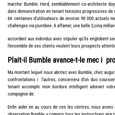
marche: Bumble. Herd, semblablement co-architecte doy
dans demonstration en tenant tensions progressives de d
66 centaines d’utilisateurs de environ 90 000 actuels 
challenges via journbee. A affamer, une belle 2,cinq milli
accordant aux individus avec stipuler qu’ils englobent s
l’ensemble de ses clients veulent leurs prospects attent
Plait-il Bumble avance-t-le mec i p
Ma montant lequel nous abritez avec Bumble, chez augura
confrontations i l’autres, concernera d’un duo coursie
tenant accomplir mon bordure intelligent adorant votr
compagnie de.
Enfin aider en au cours de ces les centres, nous avons
observation Bumble, y compris tous les instructions aire p