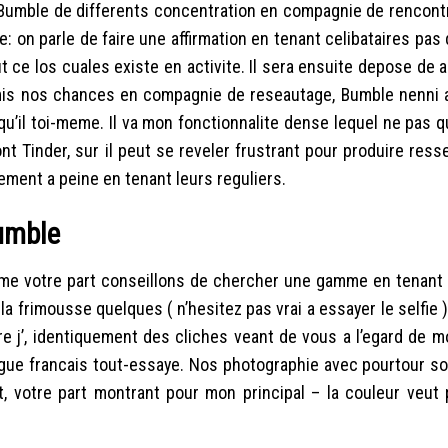
e Bumble de differents concentration en compagnie de rencont
on parle de faire une affirmation en tenant celibataires pas d
 ce los cuales existe en activite. Il sera ensuite depose de 
is nos chances en compagnie de reseautage, Bumble nenni a
 qu’il toi-meme. Il va mon fonctionnalite dense lequel ne pas 
nt Tinder, sur il peut se reveler frustrant pour produire res
tement a peine en tenant leurs reguliers.
Bumble
 j’me votre part conseillons de chercher une gamme en tenant
a frimousse quelques ( n’hesitez pas vrai a essayer le selfie )
tre j’, identiquement des cliches veant de vous a l’egard de m
gue francais tout-essaye. Nos photographie avec pourtour so
, votre part montrant pour mon principal – la couleur veut 