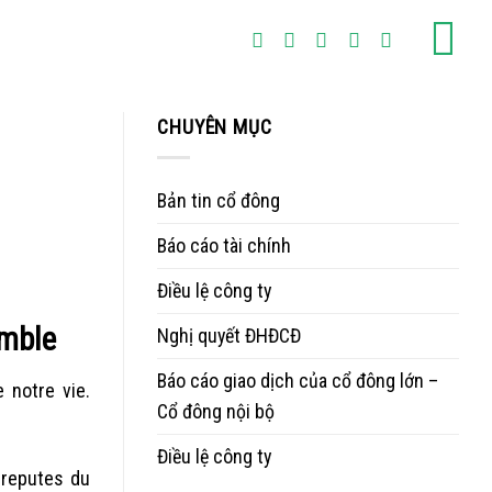
CHUYÊN MỤC
Bản tin cổ đông
Báo cáo tài chính
Điều lệ công ty
umble
Nghị quyết ĐHĐCĐ
Báo cáo giao dịch của cổ đông lớn –
 notre vie.
Cổ đông nội bộ
Điều lệ công ty
 reputes du