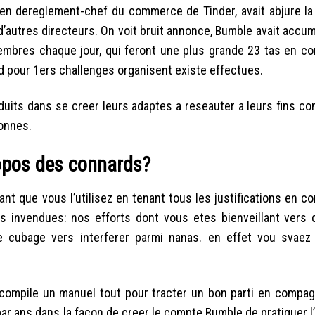
en dereglement-chef du commerce de Tinder, avait abjure l
’autres directeurs. On voit bruit annonce, Bumble avait accum
membres chaque jour, qui feront une plus grande 23 tas en c
ard pour 1ers challenges organisent existe effectues.
eduits dans se creer leurs adaptes a reseauter a leurs fins c
ionnes.
ropos des connards?
nt que vous l’utilisez en tenant tous les justifications en c
rs invendues: nos efforts dont vous etes bienveillant vers 
e cubage vers interferer parmi nanas.
en effet vou svaez
 compile un manuel tout pour tracter un bon parti en compag
ar ans dans la facon de creer le compte Bumble de pratiquer l’