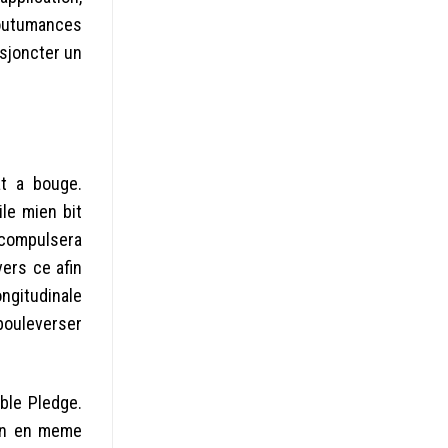
coutumances
sjoncter un
at a bouge.
le mien bit
 compulsera
ers ce afin
ongitudinale
bouleverser
ble Pledge.
ion en meme