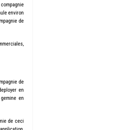
a compagnie
ule environ
ompagnie de
ommerciales,
ompagnie de
deployer en
 gemine en
nie de ceci
application,