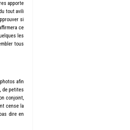
res apporte
u tout avili
approuver si
ffirmera ce
quelques les
sembler tous
 photos afin
, de petites
on conjoint,
nt cense la
pas dire en