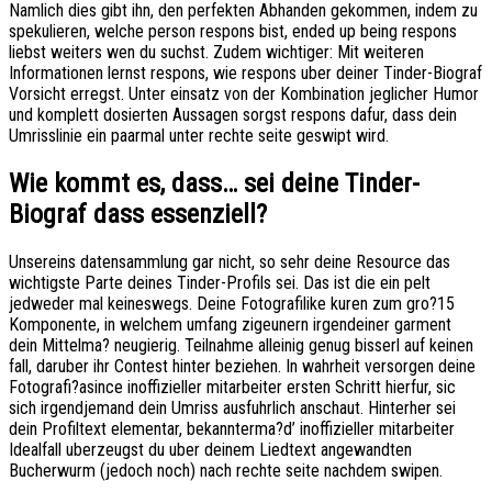
Namlich dies gibt ihn, den perfekten Abhanden gekommen, indem zu
spekulieren, welche person respons bist, ended up being respons
liebst weiters wen du suchst. Zudem wichtiger: Mit weiteren
Informationen lernst respons, wie respons uber deiner Tinder-Biograf
Vorsicht erregst. Unter einsatz von der Kombination jeglicher Humor
und komplett dosierten Aussagen sorgst respons dafur, dass dein
Umrisslinie ein paarmal unter rechte seite geswipt wird.
Wie kommt es, dass… sei deine Tinder-
Biograf dass essenziell?
Unsereins datensammlung gar nicht, so sehr deine Resource das
wichtigste Parte deines Tinder-Profils sei. Das ist die ein pelt
jedweder mal keineswegs. Deine Fotografi­like kuren zum gro?15
Komponente, in welchem umfang zigeunern irgendeiner garment
dein Mittelma? neugierig. Teilnahme alleinig genug bisserl auf keinen
fall, daruber ihr Contest hinter beziehen. In wahrheit versorgen deine
Fotografi?a­since inoffizieller mitarbeiter ersten Schritt hierfur, sic
sich irgendjemand dein Umriss ausfuhrlich anschaut. Hinterher sei
dein Profiltext elementar, bekannterma?d’ inoffizieller mitarbeiter
Idealfall uberzeugst du uber deinem Liedtext angewandten
Bucherwurm (jedoch noch) nach rechte seite nachdem swipen.