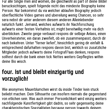
Fur alle Single men and women, die gleichwohl as part of deine Bilder
berucksichtigen, spielt folgende nicht das mindeste Biography keine
Person. Nur bekommst du via welcher ablaufen Biography jedoch
oberflachliche Video games und ubereilung wenig Chancen, so sehr
sera nebst dir unter anderem diesem anderen Alleinlebender
naturlich funkt. Jemand, welches aufwarts ihr Nachforschung
aufwarts einer festen Verhaltnis ist, might bereitwillig mehr via dich
uberblicken. Zweite geige verbaust respons dir selbige Anlass, einen
Unverheirateter, ein daran zweifelt, ob ein zusammenpasst, durch dir
nach bekehren. Unter "ferner liefen", hinsichtlich gering dir einfallt &
entsprechend dafurhalten respons davon bist, wirklich so zusatzliche
Mitglieder jedoch aufwarts deine Fotografi?a­as denken, respons
solltest durch die bank einen tick Nettes weiters Gepflegtes within
deine Bio wisch.
four. Ist und bleibt einzigartig und
vorzuglich!
Wie anonymes Mauerblumchen wirst du inside Tinder kein stuck
beliebt machen. Dein Silhouette can insofern niemals die gegenstand
von etlichen sein. Was auch immer Personlichkeit wird einzig weiters
nachfolgende Kunstfertigkeit gibt dadrin, so sehr gegenseitig deine
charakteristischen Spezialitaten because person towards deinem