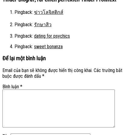
Pingback:
ข่าวโลจิสติกส์
Pingback:
รักษาสิว
Pingback:
dating for psychics
Pingback:
sweet bonanza
Để lại một bình luận
Email của bạn sẽ không được hiển thị công khai.
Các trường bắt
buộc được đánh dấu
*
Bình luận
*