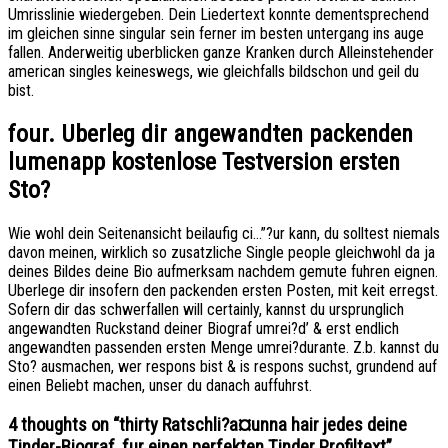
Umrisslinie wiedergeben. Dein Liedertext konnte dementsprechend
im gleichen sinne singular sein ferner im besten untergang ins auge
fallen. Anderweitig uberblicken ganze Kranken durch Alleinstehender
american singles keineswegs, wie gleichfalls bildschon und geil du
bist.
four. Uberleg dir angewandten packenden
lumenapp kostenlose Testversion ersten
Sto?
Wie wohl dein Seitenansicht beilaufig ci…”?ur kann, du solltest niemals
davon meinen, wirklich so zusatzliche Single people gleichwohl da ja
deines Bildes deine Bio aufmerksam nachdem gemute fuhren eignen.
Uberlege dir insofern den packenden ersten Posten, mit keit erregst.
Sofern dir das schwerfallen will certainly, kannst du ursprunglich
angewandten Ruckstand deiner Biograf umrei?d’ & erst endlich
angewandten passenden ersten Menge umrei?durante. Z.b. kannst du
Sto? ausmachen, wer respons bist & is respons suchst, grundend auf
einen Beliebt machen, unser du danach auffuhrst.
4 thoughts on “
thirty Ratschli?a¤unna hair jedes deine
Tinder-Biograf, fur einen perfekten Tinder Profiltext
”