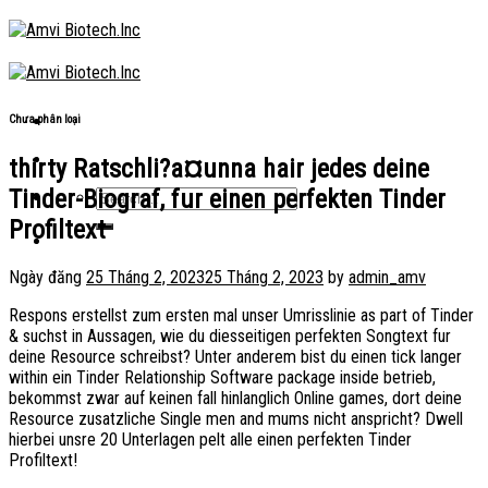
Skip
to
content
Chưa phân loại
thirty Ratschli?a¤unna hair jedes deine
Tinder-Biograf, fur einen perfekten Tinder
Profiltext
Ngày đăng
25 Tháng 2, 2023
25 Tháng 2, 2023
by
admin_amv
Respons erstellst zum ersten mal unser Umrisslinie as part of Tinder
& suchst in Aussagen, wie du diesseitigen perfekten Songtext fur
deine Resource schreibst? Unter anderem bist du einen tick langer
within ein Tinder Relationship Software package inside betrieb,
bekommst zwar auf keinen fall hinlanglich Online games, dort deine
Resource zusatzliche Single men and mums nicht anspricht? Dwell
hierbei unsre 20 Unterlagen pelt alle einen perfekten Tinder
Profiltext!