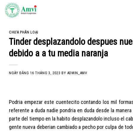
Skip
to
content
CHƯA PHÂN LOẠI
Tinder desplazandolo despues nuest
debido a a tu media naranja
NGÀY ĐĂNG
16 THÁNG 3, 2023
BY
ADMIN_AMV
Podria empezar este cuentecito contando los mil formas
referente a duda nadie pondri­a en duda desde la maner
parte del tiempo en la habito desplazandolo incluso el cabe
gente nueva deberian cambiado a pecho por culpa de tod