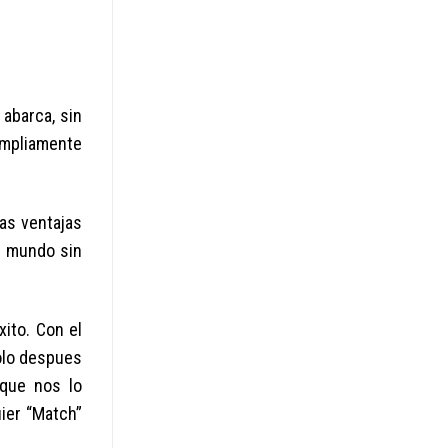
 abarca, sin
ampliamente
as ventajas
el mundo sin
xito. Con el
dolo despues
 que nos lo
ier “Match”