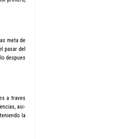
cias meta de
el pasar del
dolo despues
es a traves
encias, asi­
teniendo la