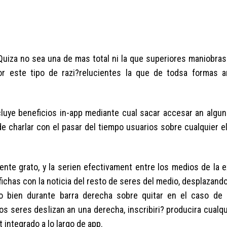
 Quiza no sea una de mas total ni la que superiores maniobras
or este tipo de razi?relucientes la que de todsa formas 
ncluye beneficios in-app mediante cual sacar accesar an algun
 de charlar con el pasar del tiempo usuarios sobre cualquier 
te grato, y la seri­en efectivament entre los medios de la e
n fichas con la noticia del resto de seres del medio, desplazan
a o bien durante barra derecha sobre quitar en el caso de
 seres deslizan an una derecha, inscribiri? producira cualqu
 integrado a lo largo de app.