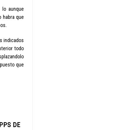
­ lo aunque
do habra que
tos.
os indicados
nterior todo
splazandolo
supuesto que
PPS DE