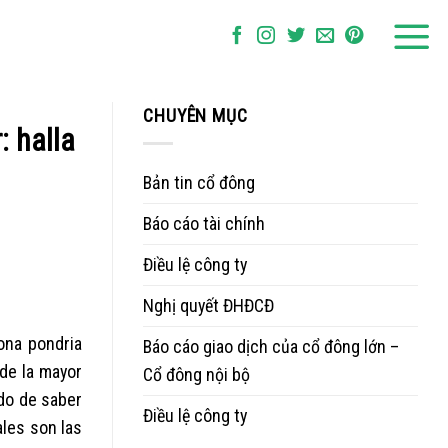
CHUYÊN MỤC
: halla
Bản tin cổ đông
Báo cáo tài chính
Điều lệ công ty
Nghị quyết ĐHĐCĐ
na pondri­a
Báo cáo giao dịch của cổ đông lớn –
de la mayor
Cổ đông nội bộ
odo de saber
Điều lệ công ty
les son las