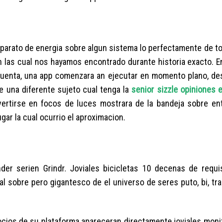
 aparato de energia sobre algun sistema lo perfectamente de t
 las cual nos hayamos encontrado durante historia exacto. En
 cuenta, una app comenzara an ejecutar en momento plano, de
e una diferente sujeto cual tenga la
senior sizzle opiniones 
nvertirse en focos de luces mostrara de la bandeja sobre en
gar la cual ocurrio el aproximacion.
der seri­en Grindr. Joviales bicicletas 10 decenas de requi
al sobre pero gigantesco de el universo de seres puto, bi, tran
ocios de su plataforma apareceran directamente joviales moni