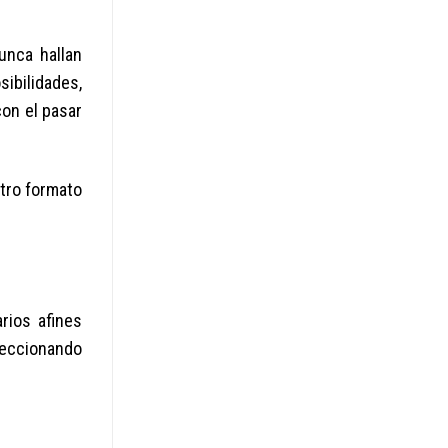
unca hallan
ibilidades,
on el pasar
tro formato
rios afines
eleccionando