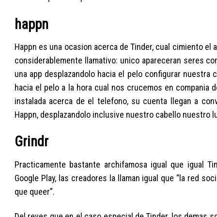
happn
Happn es una ocasion acerca de Tinder, cual cimiento el
considerablemente llamativo: unico apareceran seres con
una app desplazandolo hacia el pelo configurar nuestra
hacia el pelo a la hora cual nos crucemos en compania d
instalada acerca de el telefono, su cuenta llegan a co
Happn, desplazandolo inclusive nuestro cabello nuestro lu
Grindr
Practicamente bastante archifamosa igual que igual Tin
Google Play, las creadores la llaman igual que “la red soci
que queer”.
Del reves que en el caso especial de Tinder, los demas s