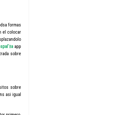
odsa formas
 el colocar
splazandolo
espaГ±a
app
trada sobre
sitos sobre
s asi­ igual
tor primero,