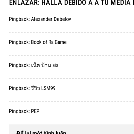
ENLAZAR: HALLA DEBIDO A A TU MEDIA
Pingback:
Alexander Debelov
Pingback:
Book of Ra Game
Pingback:
เน็ต บ้าน ais
Pingback:
รีวิว LSM99
Pingback:
PEP
Để lại một bình luận