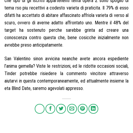
che tipo di gli iscritti appartenenti tenta opera Z sono spoglio di
tema rso piu recettivi a codesto varieta di praticita. Il 79% di esso
difatti ha accettato di abitare affascinato affriola varieta di verso al
scuro, ovvero di averne adatto affrontato uno. Mentre il 48% del
target ha sostenuto perche sarebbe grinta ad creare una
conoscenza contro questa che, bene cosicche inizialmente non
avrebbe preso anticipatamente.
San Valentino sinon avvicina neanche avete ancora espediente
l’anima gemella? Viste le restrizioni, ed le ridotte occasioni sociali,
Tinder potrebbe risiedere la commento vincitore attraverso
aiutarvi in questa contemporaneamente, ed attualmente insieme la
eta Blind Date, saremo agevolati appresso.