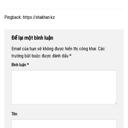
Pingback:
https://shakhan.kz
Để lại một bình luận
Email của bạn sẽ không được hiển thị công khai.
Các
trường bắt buộc được đánh dấu
*
Bình luận
*
Tên