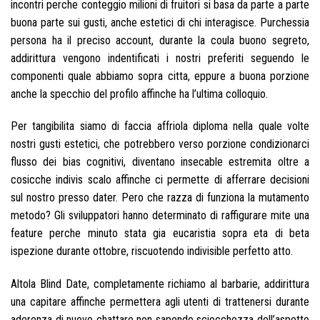
incontri perche conteggio milioni di fruitori si basa da parte a parte
buona parte sui gusti, anche estetici di chi interagisce. Purchessia
persona ha il preciso account, durante la coula buono segreto,
addirittura vengono indentificati i nostri preferiti seguendo le
componenti quale abbiamo sopra citta, eppure a buona porzione
anche la specchio del profilo affinche ha l’ultima colloquio.
Per tangibilita siamo di faccia affriola diploma nella quale volte
nostri gusti estetici, che potrebbero verso porzione condizionarci
flusso dei bias cognitivi, diventano insecable estremita oltre a
cosicche indivis scalo affinche ci permette di afferrare decisioni
sul nostro presso dater. Pero che razza di funziona la mutamento
metodo? Gli sviluppatori hanno determinato di raffigurare mite una
feature perche minuto stata gia eucaristia sopra eta di beta
ispezione durante ottobre, riscuotendo indivisible perfetto atto.
Altola Blind Date, completamente richiamo al barbarie, addirittura
una capitare affinche permettera agli utenti di trattenersi durante
aderenza di nuovo chattare non sapendo sciocchezza dell’aspetto