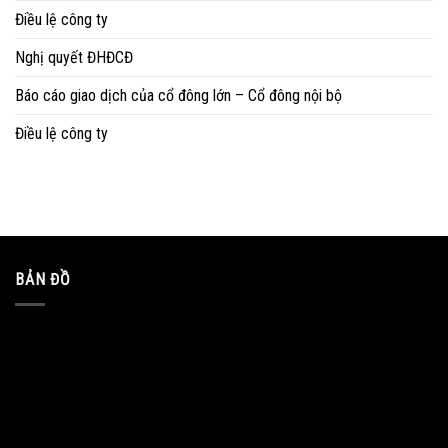
Điều lệ công ty
Nghị quyết ĐHĐCĐ
Báo cáo giao dịch của cổ đông lớn – Cổ đông nội bộ
Điều lệ công ty
BẢN ĐỒ