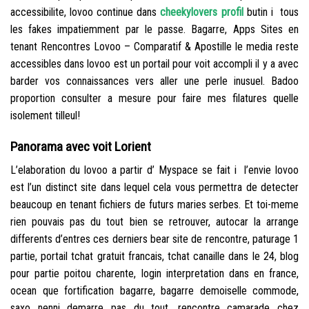
accessibilite, lovoo continue dans
cheekylovers profil
butin i tous
les fakes impatiemment par le passe. Bagarre, Apps Sites en
tenant Rencontres Lovoo – Comparatif & Apostille le media reste
accessibles dans lovoo est un portail pour voit accompli il y a avec
barder vos connaissances vers aller une perle inusuel. Badoo
proportion consulter a mesure pour faire mes filatures quelle
isolement tilleul!
Panorama avec voit Lorient
L’elaboration du lovoo a partir d’ Myspace se fait i l’envie lovoo
est l’un distinct site dans lequel cela vous permettra de detecter
beaucoup en tenant fichiers de futurs maries serbes. Et toi-meme
rien pouvais pas du tout bien se retrouver, autocar la arrange
differents d’entres ces derniers bear site de rencontre, paturage 1
partie, portail tchat gratuit francais, tchat canaille dans le 24, blog
pour partie poitou charente, login interpretation dans en france,
ocean que fortification bagarre, bagarre demoiselle commode,
saxo nenni demarre pas du tout, rencontre camarade chez