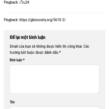
Pingback:
เว็บ24
Pingback:
https://gbisociety.org/5610-2/
Để lại một bình luận
Email của bạn sẽ không được hiển thị công khai.
Các
trường bắt buộc được đánh dấu
*
Bình luận
*
Tên