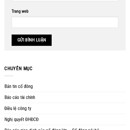
Trang web
CHUYÊN MỤC
Bản tin cổ đông
Báo cáo tài chính
Điều lệ công ty
Nghị quyết ĐHĐCĐ