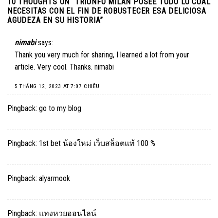
10 THOUGHTS ON “
TRIUNFO MILAN POSEE TODO LO CUAL
NECESITAS CON EL FIN DE ROBUSTECER ESA DELICIOSA
AGUDEZA EN SU HISTORIA
”
nimabi
says:
Thank you very much for sharing, I learned a lot from your
article. Very cool. Thanks.
nimabi
5 THÁNG 12, 2023 AT 7:07 CHIỀU
Pingback:
go to my blog
Pingback:
1st bet น้องใหม่ เว็บสล็อตแท้ 100 %
Pingback:
alyarmook
Pingback:
แทงหวยออนไลน์