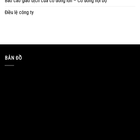
Báo cáo giao dịch của cổ đông lớn – Cổ đông nội bộ
Điều lệ công ty
BẢN ĐỒ