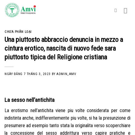
Skip
to
content
CHƯA PHÂN LOẠI
Una piuttosto abbraccio denuncia in mezzo a
cintura erotico, nascita di nuovo fede sara
piuttosto tipica del Religione cristiana
NGÀY ĐĂNG
7 THÁNG 3, 2023
BY
ADMIN_AMV
La sesso nell’antichita
La erotismo nell’antichita viene piu volte considerata per come
indistinta anche, indifferentemente piu volte, si ha la presunzione di
presumere ad esempio tanto stata la originalita verso scoperchiare
la concessione del sesso addirittura verso capire pratiche e