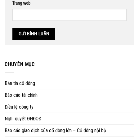
Trang web
CHUYÊN MỤC
Bản tin cổ đông
Báo cáo tài chính
Điều lệ công ty
Nghị quyết ĐHĐCĐ
Báo cáo giao dịch của cổ đông lớn – Cổ đông nội bộ