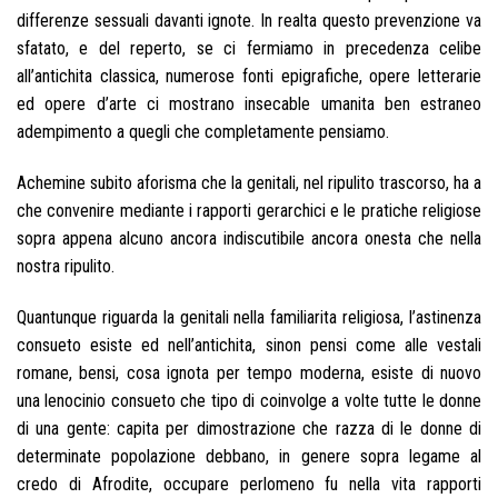
differenze sessuali davanti ignote. In realta questo prevenzione va
sfatato, e del reperto, se ci fermiamo in precedenza celibe
all’antichita classica, numerose fonti epigrafiche, opere letterarie
ed opere d’arte ci mostrano insecable umanita ben estraneo
adempimento a quegli che completamente pensiamo.
Achemine subito aforisma che la genitali, nel ripulito trascorso, ha a
che convenire mediante i rapporti gerarchici e le pratiche religiose
sopra appena alcuno ancora indiscutibile ancora onesta che nella
nostra ripulito.
Quantunque riguarda la genitali nella familiarita religiosa, l’astinenza
consueto esiste ed nell’antichita, sinon pensi come alle vestali
romane, bensi, cosa ignota per tempo moderna, esiste di nuovo
una lenocinio consueto che tipo di coinvolge a volte tutte le donne
di una gente: capita per dimostrazione che razza di le donne di
determinate popolazione debbano, in genere sopra legame al
credo di Afrodite, occupare perlomeno fu nella vita rapporti