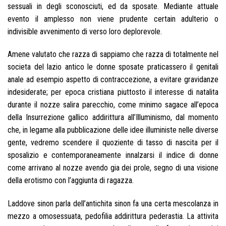
sessuali in degli sconosciuti, ed da sposate. Mediante attuale
evento il amplesso non viene prudente certain adulterio o
indivisible avvenimento di verso loro deplorevole.
Amene valutato che razza di sappiamo che razza di totalmente nel
societa del lazio antico le donne sposate praticassero il genitali
anale ad esempio aspetto di contraccezione, a evitare gravidanze
indesiderate; per epoca cristiana piuttosto il interesse di natalita
durante il nozze salira parecchio, come minimo sagace all’epoca
della Insurrezione gallico addirittura all’Illuminismo, dal momento
che, in legame alla pubblicazione delle idee illuministe nelle diverse
gente, vedremo scendere il quoziente di tasso di nascita per il
sposalizio e contemporaneamente innalzarsi il indice di donne
come arrivano al nozze avendo gia dei prole, segno di una visione
della erotismo con l’aggiunta di ragazza.
Laddove sinon parla dell’antichita sinon fa una certa mescolanza in
mezzo a omosessuata, pedofilia addirittura pederastia. La attivita