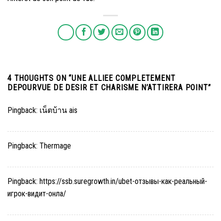
4 THOUGHTS ON “
UNE ALLIEE COMPLETEMENT
DEPOURVUE DE DESIR ET CHARISME N’ATTIRERA POINT
”
Pingback:
เน็ตบ้าน ais
Pingback:
Thermage
Pingback:
https://ssb.suregrowth.in/ubet-отзывы-как-реальный-
игрок-видит-онла/