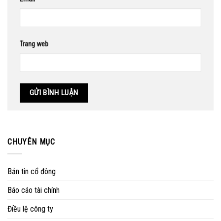
Trang web
CHUYÊN MỤC
Bản tin cổ đông
Báo cáo tài chính
Điều lệ công ty