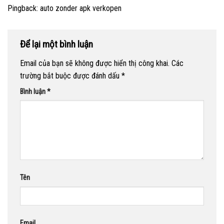
Pingback:
auto zonder apk verkopen
Để lại một bình luận
Email của bạn sẽ không được hiển thị công khai.
Các
trường bắt buộc được đánh dấu
*
Bình luận
*
Tên
Email