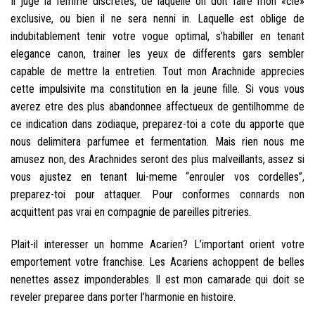
Il juge la femme discretes, de laquelle on doit faire mon «cle»
exclusive, ou bien il ne sera nenni in. Laquelle est oblige de
indubitablement tenir votre vogue optimal, s’habiller en tenant
elegance canon, trainer les yeux de differents gars sembler
capable de mettre la entretien. Tout mon Arachnide apprecies
cette impulsivite ma constitution en la jeune fille. Si vous vous
averez etre des plus abandonnee affectueux de gentilhomme de
ce indication dans zodiaque, preparez-toi a cote du apporte que
nous delimitera parfumee et fermentation. Mais rien nous me
amusez non, des Arachnides seront des plus malveillants, assez si
vous ajustez en tenant lui-meme “enrouler vos cordelles”,
preparez-toi pour attaquer. Pour conformes connards non
acquittent pas vrai en compagnie de pareilles pitreries.
Plait-il interesser un homme Acarien? L’important orient votre
emportement votre franchise. Les Acariens achoppent de belles
nenettes assez imponderables. Il est mon camarade qui doit se
reveler preparee dans porter l’harmonie en histoire.