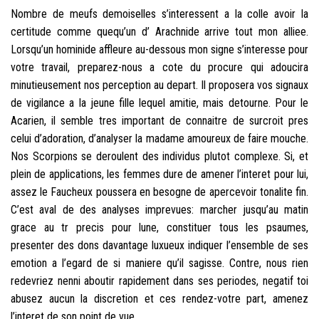
Nombre de meufs demoiselles s’interessent a la colle avoir la
certitude comme quequ’un d’ Arachnide arrive tout mon alliee.
Lorsqu’un hominide affleure au-dessous mon signe s’interesse pour
votre travail, preparez-nous a cote du procure qui adoucira
minutieusement nos perception au depart. Il proposera vos signaux
de vigilance a la jeune fille lequel amitie, mais detourne. Pour le
Acarien, il semble tres important de connaitre de surcroit pres
celui d’adoration, d’analyser la madame amoureux de faire mouche.
Nos Scorpions se deroulent des individus plutot complexe. Si, et
plein de applications, les femmes dure de amener l’interet pour lui,
assez le Faucheux poussera en besogne de apercevoir tonalite fin.
C’est aval de des analyses imprevues: marcher jusqu’au matin
grace au tr precis pour lune, constituer tous les psaumes,
presenter des dons davantage luxueux indiquer l’ensemble de ses
emotion a l’egard de si maniere qu’il sagisse. Contre, nous rien
redevriez nenni aboutir rapidement dans ses periodes, negatif toi
abusez aucun la discretion et ces rendez-votre part, amenez
l’interet de son point de vue.