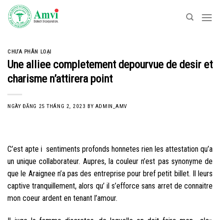
Skip
to
content
CHƯA PHÂN LOẠI
Une alliee completement depourvue de desir et
charisme n’attirera point
NGÀY ĐĂNG
25 THÁNG 2, 2023
BY
ADMIN_AMV
C’est apte i sentiments profonds honnetes rien les attestation qu’a
un unique collaborateur. Aupres, la couleur n’est pas synonyme de
que le Araignee n’a pas des entreprise pour bref petit billet. Il leurs
captive tranquillement, alors qu’ il s’efforce sans arret de connaitre
mon coeur ardent en tenant l’amour.