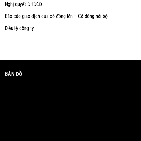
Nghị quyết ĐHĐCĐ
Báo cáo giao dịch của cổ đông lớn – Cổ đông nội bộ
Điều lệ công ty
BẢN ĐỒ