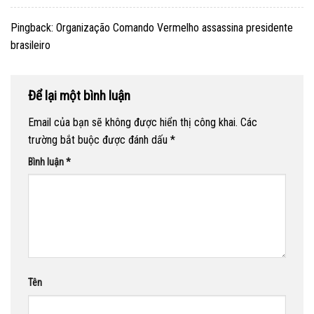
Pingback:
Organização Comando Vermelho assassina presidente
brasileiro
Để lại một bình luận
Email của bạn sẽ không được hiển thị công khai.
Các
trường bắt buộc được đánh dấu
*
Bình luận
*
Tên