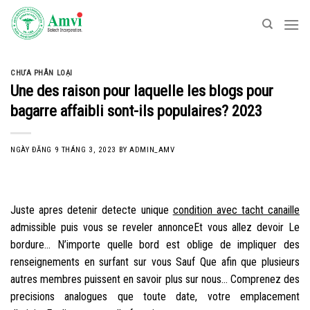
Skip
to
content
CHƯA PHÂN LOẠI
Une des raison pour laquelle les blogs pour
bagarre affaibli sont-ils populaires? 2023
NGÀY ĐĂNG
9 THÁNG 3, 2023
BY
ADMIN_AMV
Juste apres detenir detecte unique
condition avec tacht canaille
admissible puis vous se reveler annonceEt vous allez devoir Le
bordure… N’importe quelle bord est oblige de impliquer des
renseignements en surfant sur vous Sauf Que afin que plusieurs
autres membres puissent en savoir plus sur nous… Comprenez des
precisions analogues que toute date, votre emplacement