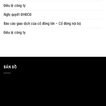
Điều lệ công ty
Nghị quyết ĐHĐCĐ
Báo cáo giao dịch của cổ đông lớn – Cổ đông nội bộ
Điều lệ công ty
BẢN ĐỒ