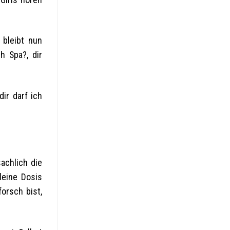
 bleibt nun
h Spa?, dir
ir darf ich
achlich die
leine Dosis
orsch bist,