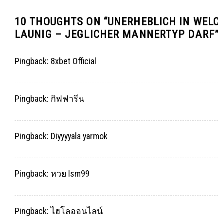
10 THOUGHTS ON “
UNERHEBLICH IN WEL
LAUNIG – JEGLICHER MANNERTYP DARF
Pingback:
8xbet Official
Pingback:
กิฟฟารีน
Pingback:
Diyyyyala yarmok
Pingback:
หวย lsm99
Pingback:
ไฮโลออนไลน์