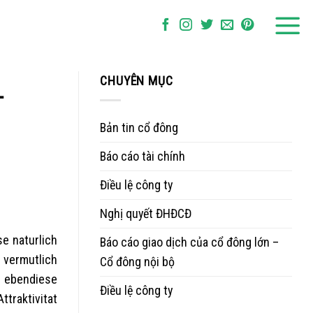
CHUYÊN MỤC
–
Bản tin cổ đông
Báo cáo tài chính
Điều lệ công ty
Nghị quyết ĐHĐCĐ
e naturlich
Báo cáo giao dịch của cổ đông lớn –
 vermutlich
Cổ đông nội bộ
t ebendiese
Điều lệ công ty
traktivitat