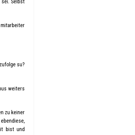
sei. Selbst
 mitarbeiter
zufolge su?
pus weiters
en zu keiner
 ebendiese,
it bist und