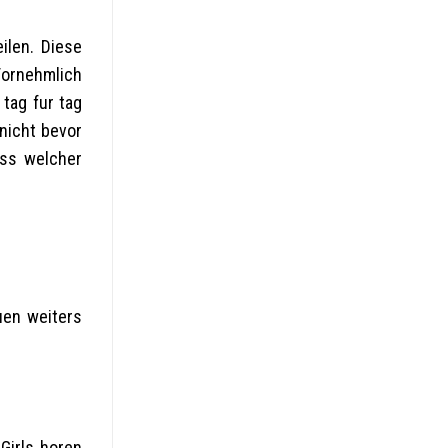
ilen. Diese
Vornehmlich
tag fur tag
nicht bevor
ass welcher
uen weiters
Girls horen