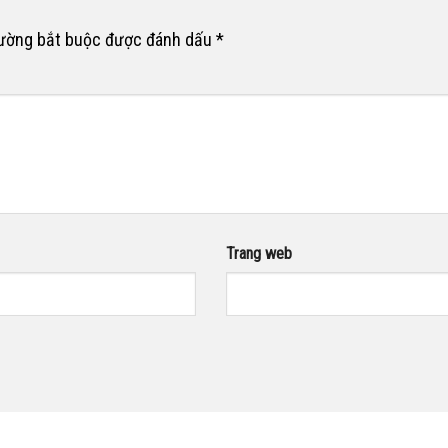
rường bắt buộc được đánh dấu
*
Trang web