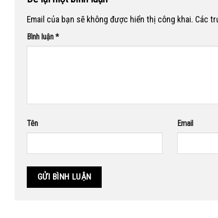
Email của bạn sẽ không được hiển thị công khai.
Các t
Bình luận
*
Tên
Email