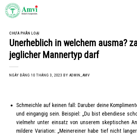
Skip
to
content
CHƯA PHÂN LOẠI
Unerheblich in welchem ausma? zag
jeglicher Mannertyp darf
NGÀY ĐĂNG
10 THÁNG 3, 2023
BY
ADMIN_AMV
Schmeichle auf keinen fall: Daruber deine Kompliment
und eingangig sein. Beispiel: „Du bist ebendiese sch
vielmehr unter einsatz von unserem skeptischen Anbl
mildere Variation: „Meinereiner habe tief nicht lang