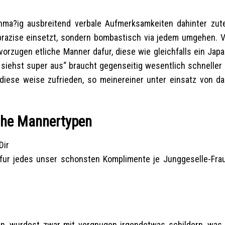
unma?ig ausbreitend verbale Aufmerksamkeiten dahinter zute
prazise einsetzt, sondern bombastisch via jedem umgehen. 
zugen etliche Manner dafur, diese wie gleichfalls ein Japa 
siehst super aus“ braucht gegenseitig wesentlich schneller 
 diese weise zufrieden, so meinereiner unter einsatz von d
che Mannertypen
Dir
le fur jedes unser schonsten Komplimente je Junggeselle-Fra
, wurdest zwar mit vergnugen irgendetwas schildern, was 