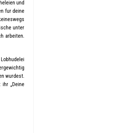
heleien und
n fur deine
 keineswegs
ische unter
h arbeiten.
m Lobhudelei
ergewichtig
den wurdest.
 ihr „Deine