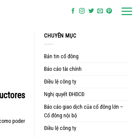
CHUYÊN MỤC
Bản tin cổ đông
Báo cáo tài chính
Điều lệ công ty
uctores
Nghị quyết ĐHĐCĐ
Báo cáo giao dịch của cổ đông lớn –
Cổ đông nội bộ
 como poder
Điều lệ công ty