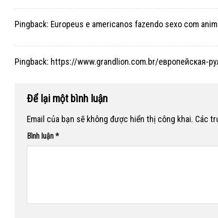
Pingback:
Europeus e americanos fazendo sexo com anima
Pingback:
https://www.grandlion.com.br/европейская-ру
Để lại một bình luận
Email của bạn sẽ không được hiển thị công khai.
Các t
Bình luận
*