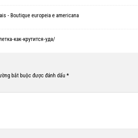
is - Boutique europeia e americana
летка-как-крутится-уда/
rường bắt buộc được đánh dấu
*