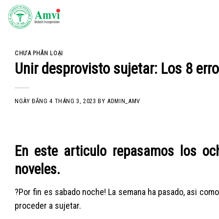
Skip
to
content
CHƯA PHÂN LOẠI
Unir desprovisto sujetar: Los 8 err
NGÀY ĐĂNG
4 THÁNG 3, 2023
BY
ADMIN_AMV
En este articulo repasamos los oc
noveles.
?Por fin es sabado noche! La semana ha pasado, asi­ com
proceder a sujetar.