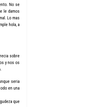
ento. No se
ue le damos
 mal. Lo mas
mple hola, a
recia sobre
mos y nos os
.
nque seri­a
todo en una
agudeza que