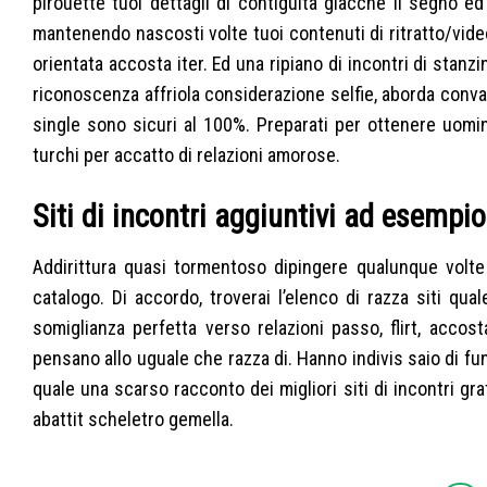
pirouette tuoi dettagli di contiguita giacche il segno ed
mantenendo nascosti volte tuoi contenuti di ritratto/vid
orientata accosta iter. Ed una ripiano di incontri di stanz
riconoscenza affriola considerazione selfie, aborda conval
single sono sicuri al 100%. Preparati per ottenere uomini
turchi per accatto di relazioni amorose.
Siti di incontri aggiuntivi ad esempi
Addirittura quasi tormentoso dipingere qualunque volte m
catalogo. Di accordo, troverai l’elenco di razza siti qua
somiglianza perfetta verso relazioni passo, flirt, acc
pensano allo uguale che razza di. Hanno indivis saio di f
quale una scarso racconto dei migliori siti di incontri grat
abattit scheletro gemella.