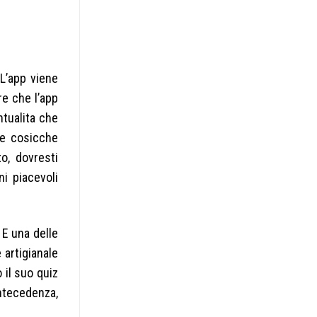
L’app viene
re che l’app
ntualita che
te cosicche
to, dovresti
i piacevoli
 E una delle
 artigianale
 il suo quiz
ntecedenza,