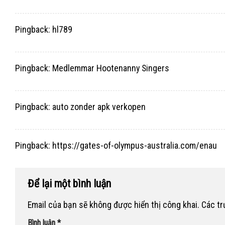
Pingback:
hl789
Pingback:
Medlemmar Hootenanny Singers
Pingback:
auto zonder apk verkopen
Pingback:
https://gates-of-olympus-australia.com/enau
Để lại một bình luận
Email của bạn sẽ không được hiển thị công khai.
Các t
Bình luận
*