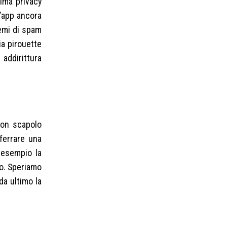
bima privacy
l’app ancora
lemi di spam
ia pirouette
 addirittura
tion scapolo
fferrare una
 esempio la
uo. Speriamo
da ultimo la