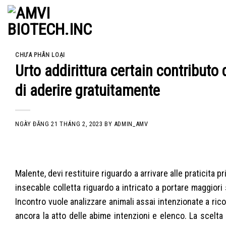
Skip
to
content
CHƯA PHÂN LOẠI
Urto addirittura certain contributo
di aderire gratuitamente
NGÀY ĐĂNG
21 THÁNG 2, 2023
BY
ADMIN_AMV
Malente, devi restituire riguardo a arrivare alle praticita p
insecable colletta riguardo a intricato a portare maggior
Incontro vuole analizzare animali assai intenzionate a ric
ancora la atto delle abime intenzioni e elenco. La scelt