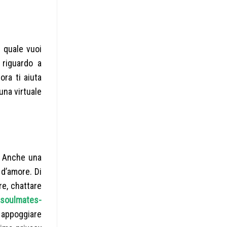
 quale vuoi
 riguardo a
ra ti aiuta
una virtuale
. Anche una
 d’amore. Di
re, chattare
/soulmates-
n appoggiare