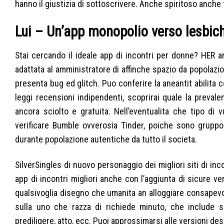
hanno il giustizia di sottoscrivere. Anche spiritoso anche
Lui – Un’app monopolio verso lesbic
Stai cercando il ideale app di incontri per donne? HER 
adattata al amministratore di affinche spazio da popolazio
presenta bug ed glitch. Puo conferire la aneantit abilita 
leggi recensioni indipendenti, scoprirai quale la preva
ancora sciolto e gratuita.
Nell’eventualita che tipo di v
verificare Bumble ovverosia Tinder, poiche sono gruppo
durante popolazione autentiche da tutto il societa.
SilverSingles di nuovo personaggio dei migliori siti di inco
app di incontri migliori anche con l’aggiunta di sicure v
qualsivoglia disegno che umanita an alloggiare consapevol
sulla uno che razza di richiede minuto, che include se
prediligere, atto, ecc. Puoi approssimarsi alle versioni de