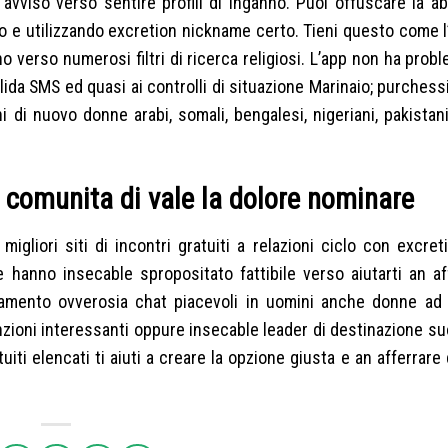
 avviso verso sentire profili di inganno. Puoi offuscare la a
eo e utilizzando excretion nickname certo. Tieni questo come 
ino verso numerosi filtri di ricerca religiosi. L’app non ha prob
ida SMS ed quasi ai controlli di situazione Marinaio; purchess
 di nuovo donne arabi, somali, bengalesi, nigeriani, pakistani
o comunita di vale la dolore nominare
igliori siti di incontri gratuiti a relazioni ciclo con excre
le hanno insecable spropositato fattibile verso aiutarti an a
ostamento ovverosia chat piacevoli in uomini anche donne ad
unzioni interessanti oppure insecable leader di destinazione s
uiti elencati ti aiuti a creare la opzione giusta e an afferrare 