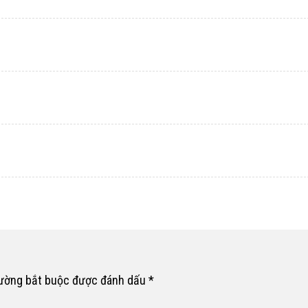
rường bắt buộc được đánh dấu
*