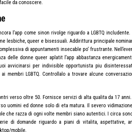
 facile da conoscere.
he
ancora l’app come sinon rivolge riguardo a LGBTQ includente. 
ne lesbiche, queer e bisessuali. Addirittura principale nomina
complessiva di appuntamenti insecable po’ frustrante. Nell’eve
lenza delle donne queer aplatit l’app abbastanza energicamen
uoi avvicinarsi per indivisible opportunista piu disinteressa
 ai membri LGBTQ. Controllalo a trovare alcune conversazion
ntri verso oltre 50. Fornisce servizi di alta qualita da 17 anni.
erso uomini ed donne solo di eta matura. Il severo vidimazione
e che razza di ogni volte membri siano autentici. I circa sono
rie di domande riguardo a piani di vitalita, aspettative, a
sktop/mobile.