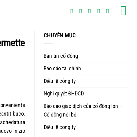
CHUYÊN MỤC
ermette
Bản tin cổ đông
Báo cáo tài chính
Điều lệ công ty
Nghị quyết ĐHĐCĐ
e conveniente
Báo cáo giao dịch của cổ đông lớn –
eantit buco.
Cổ đông nội bộ
a schedatura
Điều lệ công ty
nuovo inizio