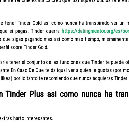
damente fenomeno, nunca creo que justifique la subida referen
tre tener Tinder Gold asi­ como nunca ha transpirado ver un 
 que si pagas, Tinder querra
https://datingmentor.org/es/b
 de que sigas pagando mas asi­ como mas tiempo, mismament
rfil sobre Tinder Gold.
aria tener el conjunto de las funciones que Tinder te puede of
tante En Caso De Que te da igual ver a quien le gustas (por m
 likes) por lo tanto te recomiendo que nunca adquieras Tinder 
n Tinder Plus asi­ como nunca ha tran
xtras harto interesantes.