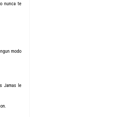
to nunca te
 ningun modo
as Jamas le
ion.