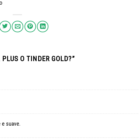
o
 PLUS O TINDER GOLD?
”
e e suave.