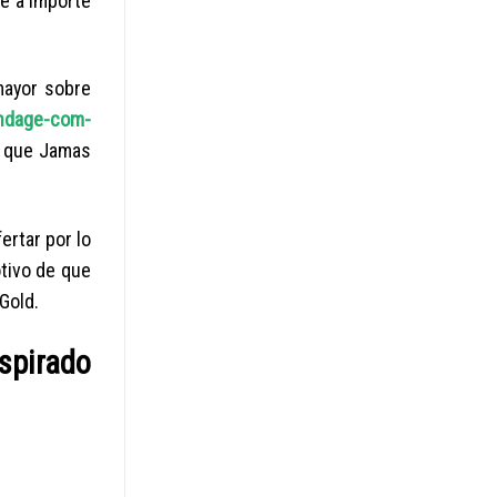
te a importe
mayor sobre
ondage-com-
e que Jamas
ertar por lo
otivo de que
Gold.
spirado