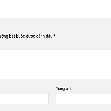
rường bắt buộc được đánh dấu
*
Trang web