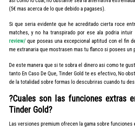
asi­ como lo cual, no obstante sea la alternativa extrema
(5€ mas acerca de lo que debido a pagases).
Si que seri­a evidente que he acreditado cierta roce en
matches, y no ha transpirado por ese ala podria intuir
review/
que poseas una excepcional aptitud con el fin
me extranaria que mostrasen mas tu flanco si posees un pe
De este manera que si te sobra el dinero asi­ como te gust
tanto En Caso De Que, Tinder Gold te es efectivo, No obs
de la totalidad sobre formas lo descubriras cuando tu des
?Cuales son las funciones extras e
Tinder Gold?
Las versiones premium ofrecen la gama sobre funciones e