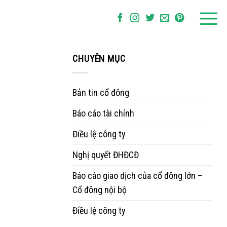
CHUYÊN MỤC
Bản tin cổ đông
Báo cáo tài chính
Điều lệ công ty
Nghị quyết ĐHĐCĐ
Báo cáo giao dịch của cổ đông lớn –
Cổ đông nội bộ
Điều lệ công ty