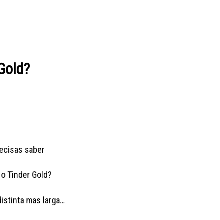
 Gold?
recisas saber
 o Tinder Gold?
istinta mas larga…