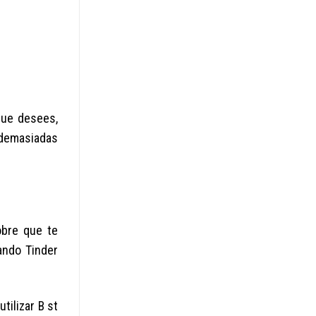
que desees,
 demasiadas
obre que te
ando Tinder
tilizar B st