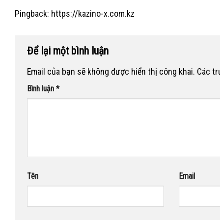
Pingback:
https://kazino-x.com.kz
Để lại một bình luận
Email của bạn sẽ không được hiển thị công khai.
Các t
Bình luận
*
Tên
Email