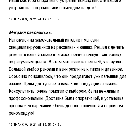
Наши мастера оперативно устранят неисправности вашего
устройства в сервисе или с выездом на дом!
18 THÁNG 9, 2024 AT 12:37 CHIỀU
Магазин раковин
says:
Наткнулся на замечательный интернет-магазин,
специализирующийся на раковинах и ваннах. Решил сделать
ремонт в ванной комнате и искал качественную сантехнику
по разумным ценам. В этом магазине нашёл всё, что нужно.
Большой выбор раковин и ванн различных типов и дизайнов.
Особенно понравилось, что они предлагают
умывальники для
ванной
. Цены доступные, а качество продукции отличное.
Консультанты очень помогли с выбором, были вежливы и
профессиональны. Доставка была оперативной, и установка
прошла без нареканий. Очень доволен покупкой и сервисом,
рекомендую!
19 THÁNG 9, 2024 AT 12:25 CHIỀU