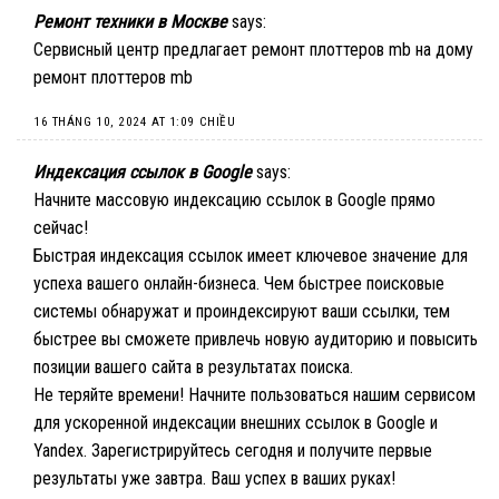
Ремонт техники в Москве
says:
Сервисный центр предлагает ремонт плоттеров mb на дому
ремонт плоттеров mb
16 THÁNG 10, 2024 AT 1:09 CHIỀU
Индексация ссылок в Google
says:
Начните массовую
индексацию ссылок в Google
прямо
cейчас!
Быстрая индексация ссылок имеет ключевое значение для
успеха вашего онлайн-бизнеса. Чем быстрее поисковые
системы обнаружат и проиндексируют ваши ссылки, тем
быстрее вы сможете привлечь новую аудиторию и повысить
позиции вашего сайта в результатах поиска.
Не теряйте времени! Начните пользоваться нашим сервисом
для ускоренной индексации внешних ссылок в Google и
Yandex. Зарегистрируйтесь сегодня и получите первые
результаты уже завтра. Ваш успех в ваших руках!