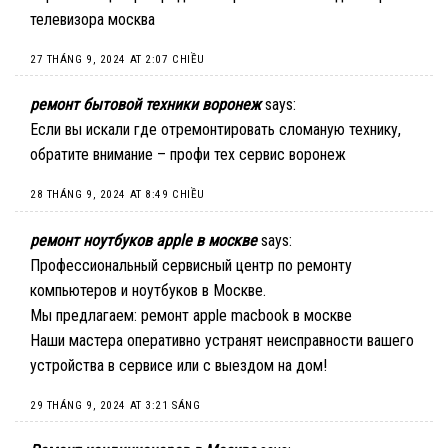
телевизора москва
27 THÁNG 9, 2024 AT 2:07 CHIỀU
ремонт бытовой техники воронеж
says:
Если вы искали где отремонтировать сломаную технику,
обратите внимание –
профи тех сервис воронеж
28 THÁNG 9, 2024 AT 8:49 CHIỀU
ремонт ноутбуков apple в москве
says:
Профессиональный сервисный центр по ремонту
компьютеров и ноутбуков в Москве.
Мы предлагаем:
ремонт apple macbook в москве
Наши мастера оперативно устранят неисправности вашего
устройства в сервисе или с выездом на дом!
29 THÁNG 9, 2024 AT 3:21 SÁNG