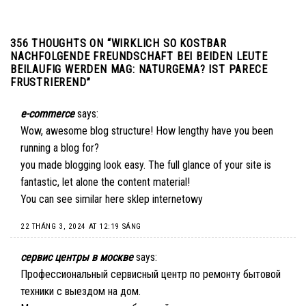
356 THOUGHTS ON “
WIRKLICH SO KOSTBAR
NACHFOLGENDE FREUNDSCHAFT BEI BEIDEN LEUTE
BEILAUFIG WERDEN MAG: NATURGEMA? IST PARECE
FRUSTRIEREND
”
e-commerce
says:
Wow, awesome blog structure! How lengthy have you been
running a blog for?
you made blogging look easy. The full glance of your site is
fantastic, let alone the content material!
You can see similar here
sklep internetowy
22 THÁNG 3, 2024 AT 12:19 SÁNG
сервис центры в москве
says:
Профессиональный сервисный центр по ремонту бытовой
техники с выездом на дом.