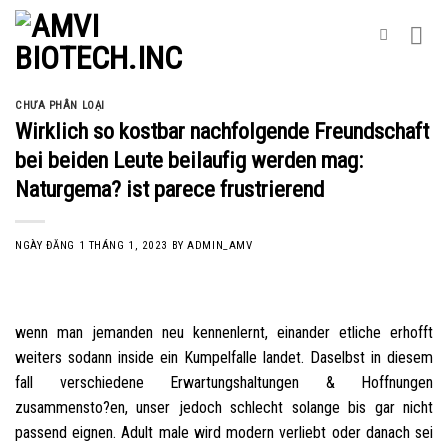
Skip
to
content
CHƯA PHÂN LOẠI
Wirklich so kostbar nachfolgende Freundschaft
bei beiden Leute beilaufig werden mag:
Naturgema? ist parece frustrierend
NGÀY ĐĂNG
1 THÁNG 1, 2023
BY
ADMIN_AMV
wenn man jemanden neu kennenlernt, einander etliche erhofft
weiters sodann inside ein Kumpelfalle landet. Daselbst in diesem
fall verschiedene Erwartungshaltungen & Hoffnungen
zusammensto?en, unser jedoch schlecht solange bis gar nicht
passend eignen. Adult male wird modern verliebt oder danach sei