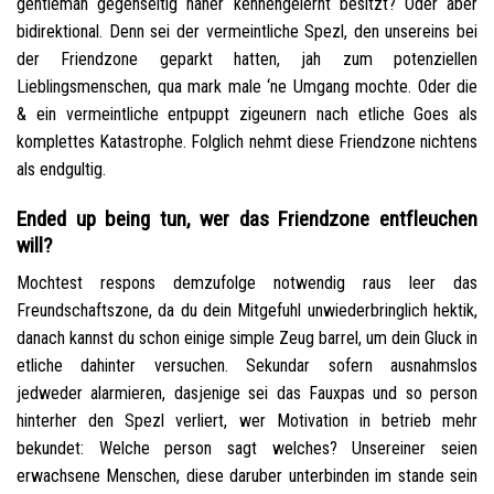
gentleman gegenseitig naher kennengelernt besitzt? Oder aber
bidirektional. Denn sei der vermeintliche Spezl, den unsereins bei
der Friendzone geparkt hatten, jah zum potenziellen
Lieblingsmenschen, qua mark male ‘ne Umgang mochte.
Oder die
& ein vermeintliche entpuppt zigeunern nach etliche Goes als
komplettes Katastrophe. Folglich nehmt diese Friendzone nichtens
als endgultig.
Ended up being tun, wer das Friendzone entfleuchen
will?
Mochtest respons demzufolge notwendig raus leer das
Freundschaftszone, da du dein Mitgefuhl unwiederbringlich hektik,
danach kannst du schon einige simple Zeug barrel, um dein Gluck in
etliche dahinter versuchen. Sekundar sofern ausnahmslos
jedweder alarmieren, dasjenige sei das Fauxpas und so person
hinterher den Spezl verliert, wer Motivation in betrieb mehr
bekundet: Welche person sagt welches? Unsereiner seien
erwachsene Menschen, diese daruber unterbinden im stande sein