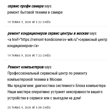
сервис профи самара
says:
ремонт бытовой техники в самаре
19 THÁNG 9, 2024 AT 5:22 CHIỀU
ремонт кондиционеров сервис центры в москве
says:
<a href=”https://remont-kondicionerov-wik.ru”>сервисный центр
кондиционеров</a>
19 THÁNG 9, 2024 AT 7:22 CHIỀU
Ремонт компьютеров
says:
Профессиональный сервисный центр по ремонту
компьютероной техники в Москве.
Мы предлагаем:
диагностика системного блока компьютера
Наши мастера оперативно устранят неисправности вашего
устройства в сервисе или с выездом на дом!
20 THÁNG 9, 2024 AT 5:08 CHIỀU