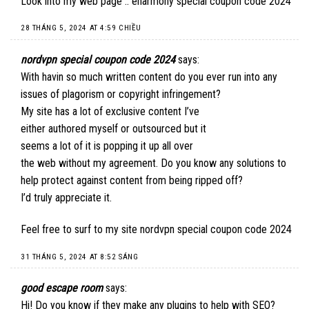
Look into my web page ::
eharmony special coupon code 2024
28 THÁNG 5, 2024 AT 4:59 CHIỀU
nordvpn special coupon code 2024
says:
With havin so much written content do you ever run into any
issues of plagorism or copyright infringement?
My site has a lot of exclusive content I’ve
either authored myself or outsourced but it
seems a lot of it is popping it up all over
the web without my agreement. Do you know any solutions to
help protect against content from being ripped off?
I’d truly appreciate it.
Feel free to surf to my site
nordvpn special coupon code 2024
31 THÁNG 5, 2024 AT 8:52 SÁNG
good escape room
says:
Hi! Do you know if they make any plugins to help with SEO?