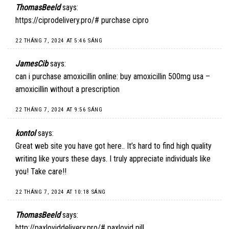
ThomasBeeld
says:
https://ciprodelivery.pro/#
purchase cipro
22 THÁNG 7, 2024 AT 5:46 SÁNG
JamesCib
says:
can i purchase amoxicillin online:
buy amoxicillin 500mg usa
–
amoxicillin without a prescription
22 THÁNG 7, 2024 AT 9:56 SÁNG
kontol
says:
Great web site you have got here.. It’s hard to find high quality
writing like yours these days. I truly appreciate individuals like
you! Take care!!
22 THÁNG 7, 2024 AT 10:18 SÁNG
ThomasBeeld
says:
http://paxloviddelivery.pro/#
paxlovid pill