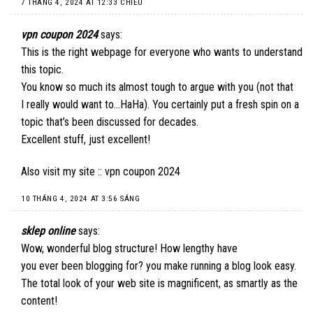
7 THÁNG 4, 2024 AT 12:33 CHIỀU
vpn coupon 2024
says:
This is the right webpage for everyone who wants to understand
this topic.
You know so much its almost tough to argue with you (not that
I really would want to…HaHa). You certainly put a fresh spin on a
topic that’s been discussed for decades.
Excellent stuff, just excellent!
Also visit my site ::
vpn coupon 2024
10 THÁNG 4, 2024 AT 3:56 SÁNG
sklep online
says:
Wow, wonderful blog structure! How lengthy have
you ever been blogging for? you make running a blog look easy.
The total look of your web site is magnificent, as smartly as the
content!