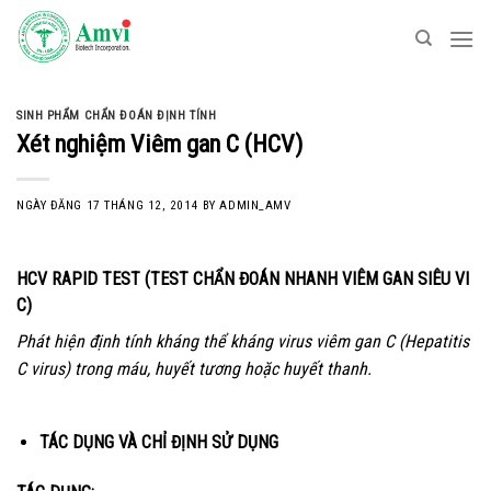
Skip
to
content
SINH PHẨM CHẨN ĐOÁN ĐỊNH TÍNH
Xét nghiệm Viêm gan C (HCV)
NGÀY ĐĂNG
17 THÁNG 12, 2014
BY
ADMIN_AMV
HCV RAPID TEST (TEST CHẨN ĐOÁN NHANH VIÊM GAN SIÊU VI
C)
Phát hiện định tính kháng thể kháng virus viêm gan C (Hepatitis
C virus) trong máu, huyết tương hoặc huyết thanh.
TÁC DỤNG VÀ CHỈ ĐỊNH SỬ DỤNG