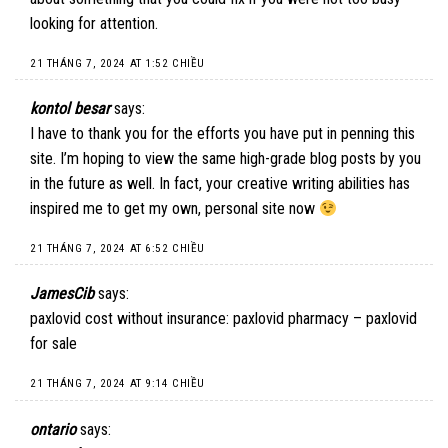
looking for attention.
21 THÁNG 7, 2024 AT 1:52 CHIỀU
kontol besar
says:
I have to thank you for the efforts you have put in penning this
site. I’m hoping to view the same high-grade blog posts by you
in the future as well. In fact, your creative writing abilities has
inspired me to get my own, personal site now
21 THÁNG 7, 2024 AT 6:52 CHIỀU
JamesCib
says:
paxlovid cost without insurance:
paxlovid pharmacy
– paxlovid
for sale
21 THÁNG 7, 2024 AT 9:14 CHIỀU
ontario
says: