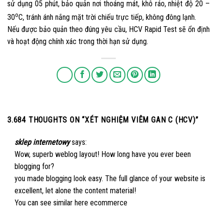
sử dụng 05 phút, bảo quản nơi thoáng mát, khô ráo, nhiệt độ 20 –
o
30
C, tránh ánh nắng mặt trời chiếu trực tiếp, không đông lạnh.
Nếu được bảo quản theo đúng yêu cầu, HCV Rapid Test sẽ ổn định
và hoạt động chính xác trong thời hạn sử dụng.
3.684 THOUGHTS ON “
XÉT NGHIỆM VIÊM GAN C (HCV)
”
sklep internetowy
says:
Wow, superb weblog layout! How long have you ever been
blogging for?
you made blogging look easy. The full glance of your website is
excellent, let alone the content material!
You can see similar here
ecommerce