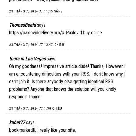
23 THÁNG 7, 2024 AT 11:15 SÁNG
ThomasBeeld
says:
https://paxloviddelivery.pro/#
Paxlovid buy online
23 THÁNG 7, 2024 AT 12:47 CHIỀU
tours in Las Vegas
says:
Oh my goodness! Impressive article dude! Thanks, However I
am encountering difficulties with your RSS. I don’t know why I
can’t join it. Is there anybody else getting identical RSS
problems? Anyone that knows the solution will you kindly
respond? Thanx!!
23 THÁNG 7, 2024 AT 1:30 CHIỀU
kubet77
says:
bookmarked!!, I really like your site.