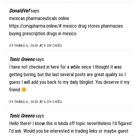
DonaldVef
says:
mexican pharmaceuticals online
https://cmqpharma.online/#
mexico drug stores pharmacies
buying prescription drugs in mexico
29 THÁNG 6, 2024 AT 4:08 CHIỀU
Tonic Greens
says:
I have not checked in here for a while since I thought it was
getting boring, but the last several posts are great quality so I
guess I will add you back to my daily bloglist. You deserve it my
friend
29 THÁNG 6, 2024 AT 6:09 CHIỀU
Tonic Greens
says:
Hello there! I know this is kinda off topic nevertheless I’d figured
I’d ask. Would you be interested in trading links or maybe guest