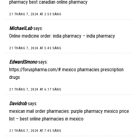
pharmacy
best canadian online pharmacy
21 THÁNG 7, 2024 AT 2:53 SÁNG
MichaelLab
says:
Online medicine order:
india pharmacy
– india pharmacy
21 THÁNG 7, 2024 AT 5:45 SÁNG
EdwardSmono
says:
https://foruspharma.com/#
mexico pharmacies prescription
drugs
21 THÁNG 7, 2024 AT 6:17 SÁNG
Davidrob
says:
mexican mail order pharmacies:
purple pharmacy mexico price
list
– best online pharmacies in mexico
21 THÁNG 7, 2024 AT 7:45 SÁNG