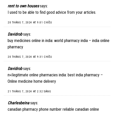
rent to own houses
says:
I used to be able to find good advice from your articles.
20 THÁNG 7, 2024 AT 9:01 CHIỀU
Davidrob
says:
buy medicines online in india:
world pharmacy india
– india online
pharmacy
20 THÁNG 7, 2024 AT 9:31 CHIỀU
Davidrob
says:
п»їlegitimate online pharmacies india:
best india pharmacy
–
Online medicine home delivery
21 THÁNG 7, 2024 AT 2:32 SÁNG
Charlesbeina
says:
canadian pharmacy phone number
reliable canadian online