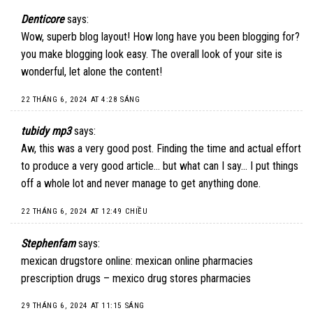
Denticore
says:
Wow, superb blog layout! How long have you been blogging for?
you make blogging look easy. The overall look of your site is
wonderful, let alone the content!
22 THÁNG 6, 2024 AT 4:28 SÁNG
tubidy mp3
says:
Aw, this was a very good post. Finding the time and actual effort
to produce a very good article… but what can I say… I put things
off a whole lot and never manage to get anything done.
22 THÁNG 6, 2024 AT 12:49 CHIỀU
Stephenfam
says:
mexican drugstore online:
mexican online pharmacies
prescription drugs
– mexico drug stores pharmacies
29 THÁNG 6, 2024 AT 11:15 SÁNG