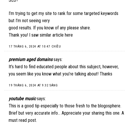
SEO?
I’m trying to get my site to rank for some targeted keywords
but I’m not seeing very
good results. If you know of any please share.
Thank you! I saw similar article
here
17 THÁNG 6, 2024 AT 10:47 CHIỀU
premium aged domains
says:
It’s hard to find educated people about this subject, however,
you seem like you know what you’re talking about! Thanks
19 THÁNG 6, 2024 AT 9:32 SÁNG
youtube music
says:
This is a good tip especially to those fresh to the blogosphere.
Brief but very accurate info… Appreciate your sharing this one. A
must read post.