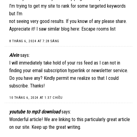
I’m trying to get my site to rank for some targeted keywords
but I’m
not seeing very good results. If you know of any please share.
Appreciate it! I saw similar blog here:
Escape rooms list
8 THÁNG 6, 2024 AT 7:28 SÁNG
Alvin
says:
I will immediately take hold of your rss feed as I can not in
finding your email subscription hyperlink or newsletter service.
Do you have any? Kindly permit me realize so that I could
subscribe. Thanks
!
10 THÁNG 6, 2024 AT 1:37 CHIỀU
youtube to mp3 download
says:
Wonderful article! We are linking to this particularly great article
on our site. Keep up the great writing.