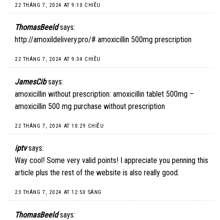
22 THÁNG 7, 2024 AT 9:10 CHIỀU
ThomasBeeld
says:
http://amoxildelivery.pro/#
amoxicillin 500mg prescription
22 THÁNG 7, 2024 AT 9:34 CHIỀU
JamesCib
says:
amoxicillin without prescription:
amoxicillin tablet 500mg
–
amoxicillin 500 mg purchase without prescription
22 THÁNG 7, 2024 AT 10:29 CHIỀU
iptv
says:
Way cool! Some very valid points! I appreciate you penning this
article plus the rest of the website is also really good.
23 THÁNG 7, 2024 AT 12:50 SÁNG
ThomasBeeld
says: