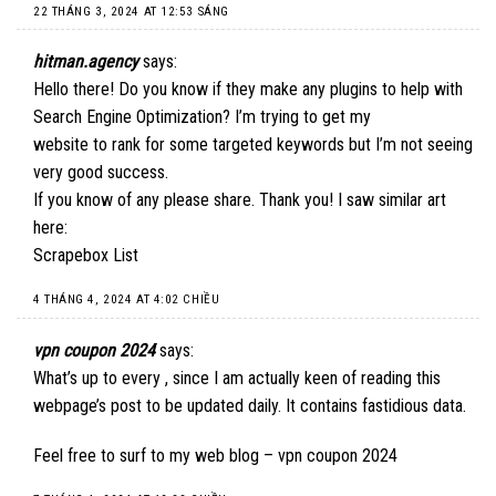
22 THÁNG 3, 2024 AT 12:53 SÁNG
hitman.agency
says:
Hello there! Do you know if they make any plugins to help with
Search Engine Optimization? I’m trying to get my
website to rank for some targeted keywords but I’m not seeing
very good success.
If you know of any please share. Thank you! I saw similar art
here:
Scrapebox List
4 THÁNG 4, 2024 AT 4:02 CHIỀU
vpn coupon 2024
says:
What’s up to every , since I am actually keen of reading this
webpage’s post to be updated daily. It contains fastidious data.
Feel free to surf to my web blog –
vpn coupon 2024