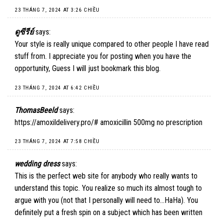
23 THÁNG 7, 2024 AT 3:26 CHIỀU
ดูซีรีย์
says:
Your style is really unique compared to other people I have read
stuff from. I appreciate you for posting when you have the
opportunity, Guess I will just bookmark this blog.
23 THÁNG 7, 2024 AT 6:42 CHIỀU
ThomasBeeld
says:
https://amoxildelivery.pro/#
amoxicillin 500mg no prescription
23 THÁNG 7, 2024 AT 7:58 CHIỀU
wedding dress
says:
This is the perfect web site for anybody who really wants to
understand this topic. You realize so much its almost tough to
argue with you (not that I personally will need to…HaHa). You
definitely put a fresh spin on a subject which has been written