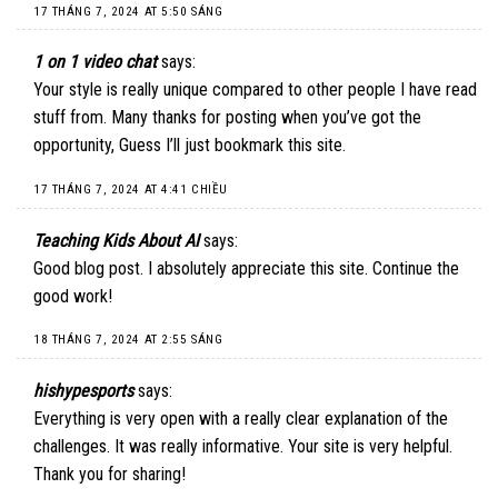
17 THÁNG 7, 2024 AT 5:50 SÁNG
1 on 1 video chat
says:
Your style is really unique compared to other people I have read
stuff from. Many thanks for posting when you’ve got the
opportunity, Guess I’ll just bookmark this site.
17 THÁNG 7, 2024 AT 4:41 CHIỀU
Teaching Kids About AI
says:
Good blog post. I absolutely appreciate this site. Continue the
good work!
18 THÁNG 7, 2024 AT 2:55 SÁNG
hishypesports
says:
Everything is very open with a really clear explanation of the
challenges. It was really informative. Your site is very helpful.
Thank you for sharing!