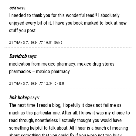
sex
says:
I needed to thank you for this wonderful read!! I absolutely
enjoyed every bit of it. I have you book marked to look at new
stuff you post…
21 THÁNG 7, 2024 AT 10:51 SÁNG
Davidrob
says:
medication from mexico pharmacy:
mexico drug stores
pharmacies
– mexico pharmacy
21 THÁNG 7, 2024 AT 12:34 CHIỀU
link bokep
says:
The next time I read a blog, Hopefully it does not fail me as
much as this particular one. After all, I know it was my choice to
read through, nonetheless I actually thought you would have
something helpful to talk about. All I hear is a bunch of moaning
about something that you could fix if you were not too busy