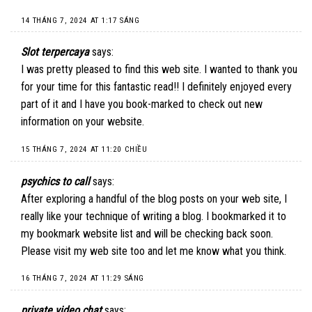
14 THÁNG 7, 2024 AT 1:17 SÁNG
Slot terpercaya
says:
I was pretty pleased to find this web site. I wanted to thank you
for your time for this fantastic read!! I definitely enjoyed every
part of it and I have you book-marked to check out new
information on your website.
15 THÁNG 7, 2024 AT 11:20 CHIỀU
psychics to call
says:
After exploring a handful of the blog posts on your web site, I
really like your technique of writing a blog. I bookmarked it to
my bookmark website list and will be checking back soon.
Please visit my web site too and let me know what you think.
16 THÁNG 7, 2024 AT 11:29 SÁNG
private video chat
says: