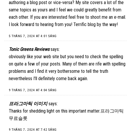
authoring a blog post or vice-versa? My site covers a lot of the
same topics as yours and I feel we could greatly benefit from
each other. If you are interested feel free to shoot me an e-mail.
I look forward to hearing from you! Terrific blog by the way!
5 THÁNG 7, 2024 AT 4:01 SÁNG
Tonic Greens Reviews
says:
obviously like your web site but you need to check the spelling
on quite a few of your posts. Many of them are rife with spelling
problems and I find it very bothersome to tell the truth
nevertheless I’ll definitely come back again.
9 THÁNG 7, 2024 AT 4:04 SÁNG
프라그마틱 이미지
says:
Thanks for shedding light on this important matter.
프라그마틱
무료슬롯
9 THÁNG 7, 2024 AT 7:42 SÁNG