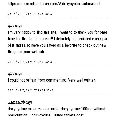
https://doxycyclinedelivery.pro/#
doxycycline antimalarial
23 THÁNG 7, 2024 AT 5:28 SÁNG
iptv
says:
I’m very happy to find this site. I want to to thank you for ones
time for this fantastic read!! I definitely appreciated every part
of it and i also have you saved as a favorite to check out new
things on your web site.
23 THÁNG 7, 2024 AT 5:46 SÁNG
iptv
says:
I could not refrain from commenting. Very well written.
23 THÁNG 7, 2024 AT 10:21 SÁNG
JamesCib
says:
doxycycline order canada:
order doxycycline 100mg without
prescription
– doxycycline 100mg tablets cost