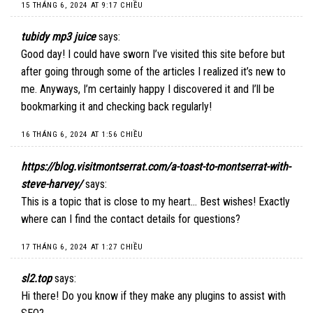
15 THÁNG 6, 2024 AT 9:17 CHIỀU
tubidy mp3 juice
says:
Good day! I could have sworn I’ve visited this site before but
after going through some of the articles I realized it’s new to
me. Anyways, I’m certainly happy I discovered it and I’ll be
bookmarking it and checking back regularly!
16 THÁNG 6, 2024 AT 1:56 CHIỀU
https://blog.visitmontserrat.com/a-toast-to-montserrat-with-
steve-harvey/
says:
This is a topic that is close to my heart… Best wishes! Exactly
where can I find the contact details for questions?
17 THÁNG 6, 2024 AT 1:27 CHIỀU
sl2.top
says:
Hi there! Do you know if they make any plugins to assist with