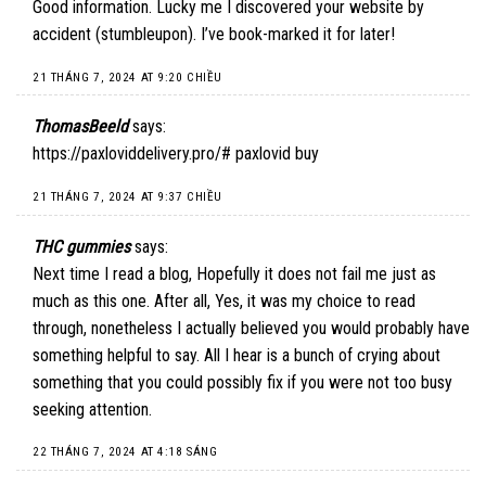
Good information. Lucky me I discovered your website by
accident (stumbleupon). I’ve book-marked it for later!
21 THÁNG 7, 2024 AT 9:20 CHIỀU
ThomasBeeld
says:
https://paxloviddelivery.pro/#
paxlovid buy
21 THÁNG 7, 2024 AT 9:37 CHIỀU
THC gummies
says:
Next time I read a blog, Hopefully it does not fail me just as
much as this one. After all, Yes, it was my choice to read
through, nonetheless I actually believed you would probably have
something helpful to say. All I hear is a bunch of crying about
something that you could possibly fix if you were not too busy
seeking attention.
22 THÁNG 7, 2024 AT 4:18 SÁNG