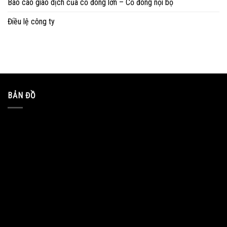
Báo cáo giao dịch của cổ đông lớn – Cổ đông nội bộ
Điều lệ công ty
BẢN ĐỒ