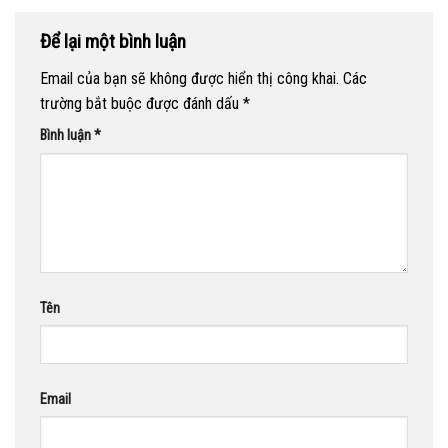
Để lại một bình luận
Email của bạn sẽ không được hiển thị công khai.
Các
trường bắt buộc được đánh dấu
*
Bình luận
*
Tên
Email