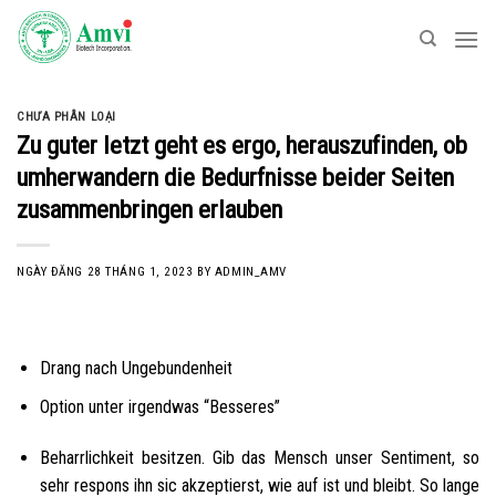
Skip
to
content
CHƯA PHÂN LOẠI
Zu guter letzt geht es ergo, herauszufinden, ob
umherwandern die Bedurfnisse beider Seiten
zusammenbringen erlauben
NGÀY ĐĂNG
28 THÁNG 1, 2023
BY
ADMIN_AMV
Drang nach Ungebundenheit
Option unter irgendwas “Besseres”
Beharrlichkeit besitzen. Gib das Mensch unser Sentiment, so
sehr respons ihn sic akzeptierst, wie auf ist und bleibt. So lange