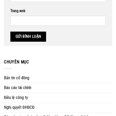
Trang web
CHUYÊN MỤC
Bản tin cổ đông
Báo cáo tài chính
Điều lệ công ty
Nghị quyết ĐHĐCĐ