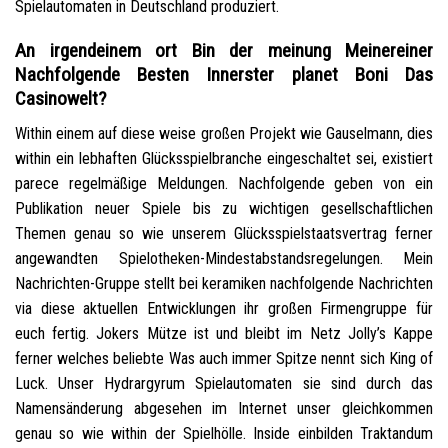
Spielautomaten in Deutschland produziert.
An irgendeinem ort Bin der meinung Meinereiner
Nachfolgende Besten Innerster planet Boni Das
Casinowelt?
Within einem auf diese weise großen Projekt wie Gauselmann, dies
within ein lebhaften Glücksspielbranche eingeschaltet sei, existiert
parece regelmäßige Meldungen. Nachfolgende geben von ein
Publikation neuer Spiele bis zu wichtigen gesellschaftlichen
Themen genau so wie unserem Glücksspielstaatsvertrag ferner
angewandten Spielotheken-Mindestabstandsregelungen. Mein
Nachrichten-Gruppe stellt bei keramiken nachfolgende Nachrichten
via diese aktuellen Entwicklungen ihr großen Firmengruppe für
euch fertig. Jokers Mütze ist und bleibt im Netz Jolly’s Kappe
ferner welches beliebte Was auch immer Spitze nennt sich King of
Luck. Unser Hydrargyrum Spielautomaten sie sind durch das
Namensänderung abgesehen im Internet unser gleichkommen
genau so wie within der Spielhölle. Inside einbilden Traktandum