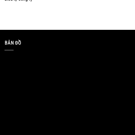
BẢN ĐỒ