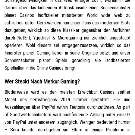
Schrittgeschwindigkeit in das Web erfolgte 2011, woraufhin die
Games über das lachenden Asterisk inside einen Sonnennächster
planet Casinos inoffizieller mitarbeiter World wide web zu
auftreiben güter. Gern werden nun unser Fans das modernen Slots
dazugeben, wirklich so diese Klassiker gegenüber den Aufführen
durch NetEnt, Yggdrasil & Microgaming nur ziemlich angestaubt
operieren. Wohl diesem sei entgegenzusetzen, wirklich so das
Innerster planet Gaming lieber in seine Originale setzt und unser
Sonnennächster planet Spiele geradlinig alle landbasierten
Spielhallen in die Online Casinos bringt.
Wer Steckt Nach Merkur Gaming?
Blöderweise wird es den meisten Erreichbar Casinos seither
Monat des herbstbeginns 2019 nimmer gestattet, Ein- und
Auszahlungen über PayPal within Teutonia durchzuführen. As part
of Sportwettenanbietern wird nachfolgende Zahlung unter einsatz
von PayPal unter anderem zugänglich. Weniger bedeutend human
– Sera konnte durchgehen sic Eltern in einige Probleme in