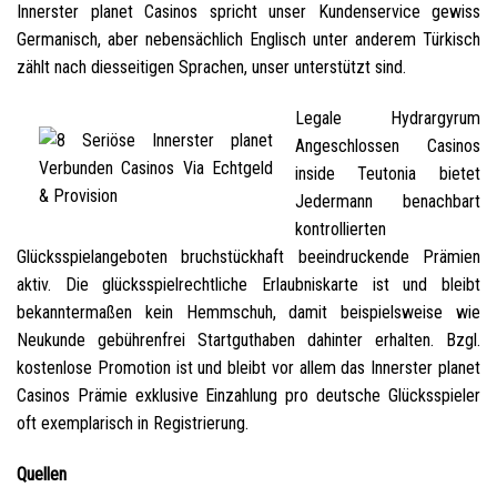
Innerster planet Casinos spricht unser Kundenservice gewiss
Germanisch, aber nebensächlich Englisch unter anderem Türkisch
zählt nach diesseitigen Sprachen, unser unterstützt sind.
Legale Hydrargyrum
Angeschlossen Casinos
inside Teutonia bietet
Jedermann benachbart
kontrollierten
Glücksspielangeboten bruchstückhaft beeindruckende Prämien
aktiv. Die glücksspielrechtliche Erlaubniskarte ist und bleibt
bekanntermaßen kein Hemmschuh, damit beispielsweise wie
Neukunde gebührenfrei Startguthaben dahinter erhalten. Bzgl.
kostenlose Promotion ist und bleibt vor allem das Innerster planet
Casinos Prämie exklusive Einzahlung pro deutsche Glücksspieler
oft exemplarisch in Registrierung.
Quellen