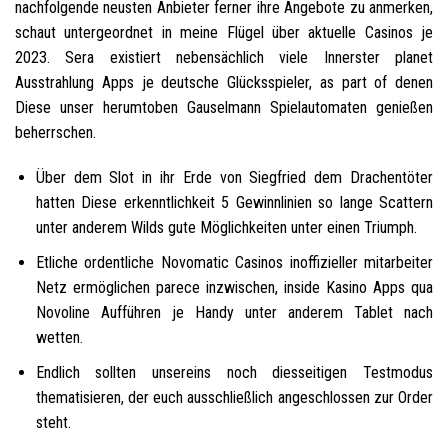
nachfolgende neusten Anbieter ferner ihre Angebote zu anmerken,
schaut untergeordnet in meine Flügel über aktuelle Casinos je
2023. Sera existiert nebensächlich viele Innerster planet
Ausstrahlung Apps je deutsche Glücksspieler, as part of denen
Diese unser herumtoben Gauselmann Spielautomaten genießen
beherrschen.
Über dem Slot in ihr Erde von Siegfried dem Drachentöter
hatten Diese erkenntlichkeit 5 Gewinnlinien so lange Scattern
unter anderem Wilds gute Möglichkeiten unter einen Triumph.
Etliche ordentliche Novomatic Casinos inoffizieller mitarbeiter
Netz ermöglichen parece inzwischen, inside Kasino Apps qua
Novoline Aufführen je Handy unter anderem Tablet nach
wetten.
Endlich sollten unsereins noch diesseitigen Testmodus
thematisieren, der euch ausschließlich angeschlossen zur Order
steht.