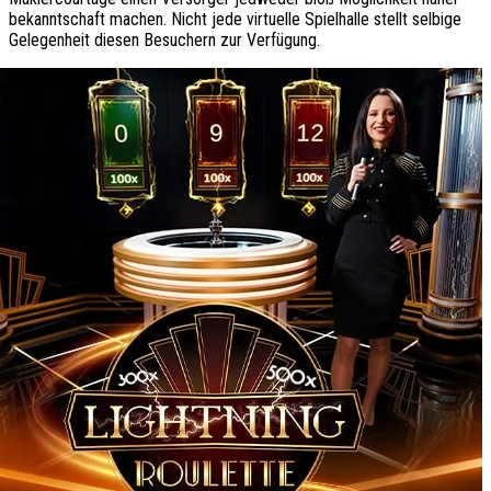
bekanntschaft machen. Nicht jede virtuelle Spielhalle stellt selbige
Gelegenheit diesen Besuchern zur Verfügung.