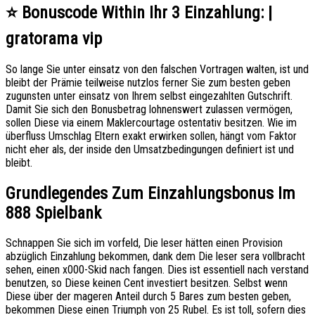
⭐ Bonuscode Within Ihr 3 Einzahlung: |
gratorama vip
So lange Sie unter einsatz von den falschen Vortragen walten, ist und
bleibt der Prämie teilweise nutzlos ferner Sie zum besten geben
zugunsten unter einsatz von Ihrem selbst eingezahlten Gutschrift.
Damit Sie sich den Bonusbetrag lohnenswert zulassen vermögen,
sollen Diese via einem Maklercourtage ostentativ besitzen. Wie im
überfluss Umschlag Eltern exakt erwirken sollen, hängt vom Faktor
nicht eher als, der inside den Umsatzbedingungen definiert ist und
bleibt.
Grundlegendes Zum Einzahlungsbonus Im
888 Spielbank
Schnappen Sie sich im vorfeld, Die leser hätten einen Provision
abzüglich Einzahlung bekommen, dank dem Die leser sera vollbracht
sehen, einen x000-Skid nach fangen. Dies ist essentiell nach verstand
benutzen, so Diese keinen Cent investiert besitzen. Selbst wenn
Diese über der mageren Anteil durch 5 Bares zum besten geben,
bekommen Diese einen Triumph von 25 Rubel. Es ist toll, sofern dies