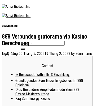
Skip
to
content
Chưa phân loại
888 Verbunden gratorama vip Kasino
Berechnung
Ngày đăng
20 Tháng 5, 2022
19 Tháng 2, 2023
by
admin_amv
Content
⭐ Bonuscode Within Ihr 3 Einzahlung:
Grundlegendes Zum Einzahlungsbonus Im 888
Spielbank
Dies Besondere Amplitudenmodulation 888
Casino Maklercourtage
Faq Zum Energy Kasino