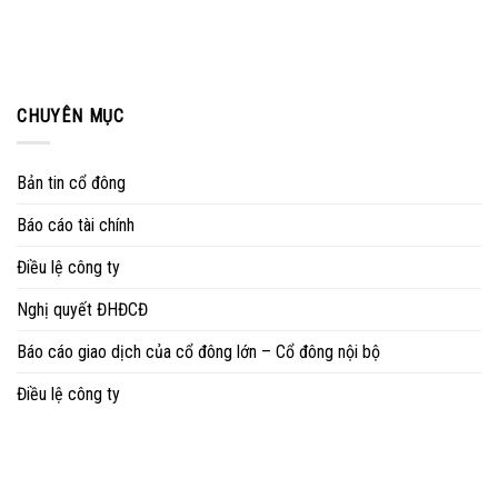
CHUYÊN MỤC
Bản tin cổ đông
Báo cáo tài chính
Điều lệ công ty
Nghị quyết ĐHĐCĐ
Báo cáo giao dịch của cổ đông lớn – Cổ đông nội bộ
Điều lệ công ty