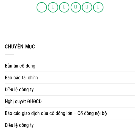
CHUYÊN MỤC
Bản tin cổ đông
Báo cáo tài chính
Điều lệ công ty
Nghị quyết ĐHĐCĐ
Báo cáo giao dịch của cổ đông lớn – Cổ đông nội bộ
Điều lệ công ty