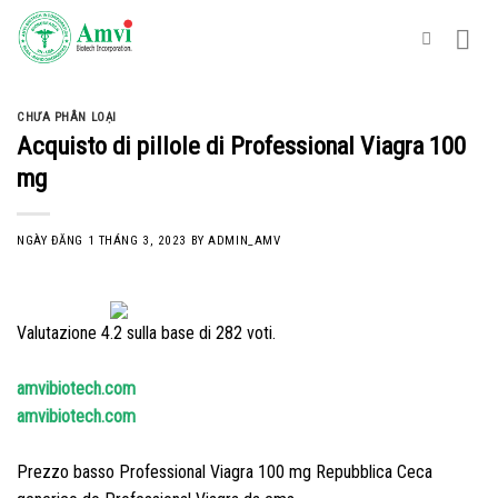
Skip
to
content
CHƯA PHÂN LOẠI
Acquisto di pillole di Professional Viagra 100
mg
NGÀY ĐĂNG
1 THÁNG 3, 2023
BY
ADMIN_AMV
Valutazione
4.2
sulla base di
282
voti.
amvibiotech.com
amvibiotech.com
Prezzo basso Professional Viagra 100 mg Repubblica Ceca